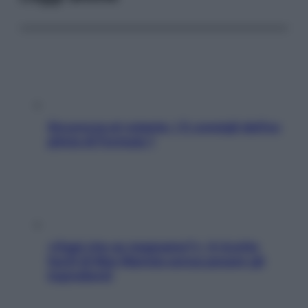
Sicurezza al volante: i 5 consigli dell’ex
pilota di Formula 1
«Oggi che se magnamo?»: 4 ricette
facili di Max Mariola senza pesare gli
ingredienti