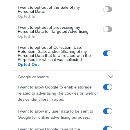
services and may gather and store information including but
I want to opt-out of the Sale of my
Personal Data.
not limited to your visit or usage behaviour. You may click to
Opted In
grant or deny consent to Google and its third-party tags to
use your data for below specified purposes in below Google
I want to opt-out of processing my
consent section.
Personal Data for Targeted Advertising.
Opted In
I want to opt-out of Collection, Use,
Retention, Sale, and/or Sharing of my
Personal Data that Is Unrelated with the
Purposes for which it was collected.
Opted Out
Google consents
I want to allow Google to enable storage
related to advertising like cookies on web or
device identifiers in apps.
I want to allow my user data to be sent to
Google for online advertising purposes.
I want to allow Google to send me