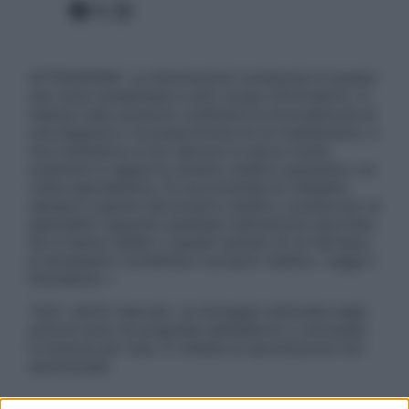
Facebook
X
Instagram
ATTENZIONE: Le informazioni contenute in questo
sito sono presentate a solo scopo informativo, in
nessun caso possono costituire la formulazione di
una diagnosi o la prescrizione di un trattamento, e
non intendono e non devono in alcun modo
sostituire il rapporto diretto medico-paziente o la
visita specialistica. Si raccomanda di chiedere
sempre il parere del proprio medico curante e/o di
specialisti riguardo qualsiasi indicazione riportata.
Se si hanno dubbi o quesiti sull’uso di un farmaco
è necessario contattare il proprio medico. Leggi il
Disclaimer »
Tutti i diritti riservati. Le immagini utilizzate negli
articoli sono di proprietà dell’editore o concesse
in licenza per l’uso. È vietata la riproduzione non
autorizzata.