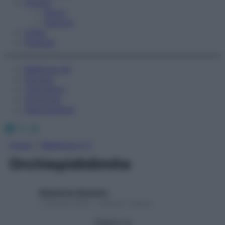
Fitness
Sport
Esercizi
Video
Podcast
Medicina AZ
Farmaci
Calcolatori
Oroscopo
Abbonamenti
Facebook
X
Instagram
Home
»
Medicina A-Z
Orchiepididimite
Redazione Starbene
1 Gennaio 2025 – Lettura 1 minuto
Seguici su