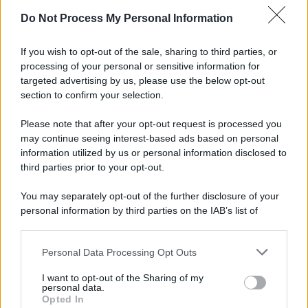
Do Not Process My Personal Information
Informativa
Privacy Policy
If you wish to opt-out of the sale, sharing to third parties, or
Cookie Policy
processing of your personal or sensitive information for
Note Legali
targeted advertising by us, please use the below opt-out
Preferenze Privacy
section to confirm your selection.
Please note that after your opt-out request is processed you
may continue seeing interest-based ads based on personal
information utilized by us or personal information disclosed to
third parties prior to your opt-out.
You may separately opt-out of the further disclosure of your
personal information by third parties on the IAB’s list of
downstream participants.
Personal Data Processing Opt Outs
This information may also be disclosed by us to third parties
on the IAB’s List of Downstream Participants that may further
I want to opt-out of the Sharing of my
disclose it to other third parties.
personal data.
Opted In
Please note that this website/app uses one or more Google