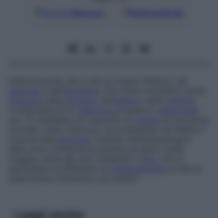
Google
Discover
Fonti preferite
Infiammazione, per lo più di origine infettiva, del
testicolo
e dell’
epididimo
. Può avere molteplici cause:
infezione
della
prostata
, dell’
uretra
o della
vescica
,
complicanza di un
adenoma
prostatico,
tubercolosi
ecc. Si manifesta con aumento di
volume
di una borsa
scrotale, molto doloroso, accompagnato da febbre e
bruciore alla
minzione
. L’esame citobatteriologico
delle urine conferma la presenza di germi (nella
maggior parte dei casi colibacilli) e
pus
, oltre a
permettere di effettuare un
antibiogramma
al fine di
determinare l’antibiotico più adatto.
Leggi anche