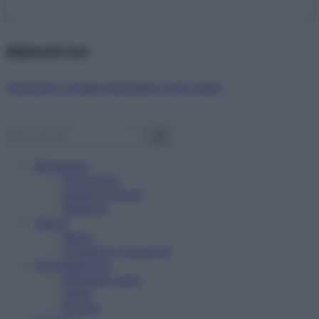
Abbonati ora!
Starbene ti regala benessere ogni mese!
Benessere
Psicologia
Rimedi naturali
Bellezza
Salute
News
Problemi e soluzioni
Alimentazione
Mangiare sano
Diete
Ricette