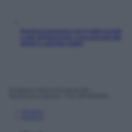
Perché la pressione con il caldo scende
e sale all’improvviso: cosa succede alle
donne e cosa fare subito
© Belpietro Edizioni Periodiche SRL –
Riproduzione riservata – P.Iva 13673600964
Chi siamo
Pubblicità