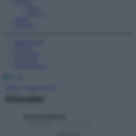
Fitness
Sport
Esercizi
Video
Podcast
Medicina AZ
Farmaci
Calcolatori
Oroscopo
Abbonamenti
Facebook
X
Instagram
Home
»
Medicina A-Z
Onicolisi
Redazione Starbene
1 Gennaio 2025 – Lettura 1 minuto
Seguici su