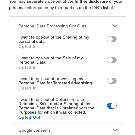
You may separately opt-out of the further disclosure of your
personal information by third parties on the IAB’s list of
downstream participants.
Personal Data Processing Opt Outs
This information may also be disclosed by us to third parties
on the IAB’s List of Downstream Participants that may further
I want to opt-out of the Sharing of my
disclose it to other third parties.
personal data.
Opted In
Please note that this website/app uses one or more Google
services and may gather and store information including but
I want to opt-out of the Sale of my
Personal Data.
not limited to your visit or usage behaviour. You may click to
Opted In
grant or deny consent to Google and its third-party tags to
use your data for below specified purposes in below Google
I want to opt-out of processing my
consent section.
Personal Data for Targeted Advertising.
Opted In
I want to opt-out of Collection, Use,
Retention, Sale, and/or Sharing of my
Personal Data that Is Unrelated with the
Purposes for which it was collected.
Opted Out
Google consents