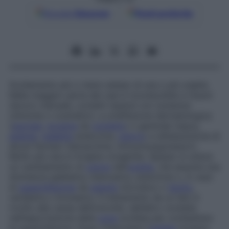
Google
Discover
Fonti preferite
Scollamento più o meno esteso di una o più unghie.
Nella maggior parte dei casi è riconducibile a traumi
(lavoro manuale, contatti ripetuti con sostanze
chimiche o cosmetici), a un’affezione dermatologica
(
psoriasi
,
eczema
da
contatto
) o generale (lupus,
anemia
,
malattia
endocrina,
cancro
) e all’assunzione di
alcuni farmaci (tetracicline, immunosoppressori).
Molto più rara è l’origine congenita. Spesso si unisce
un cambiamento di
colore
dell’
unghia
, che assume una
sfumatura giallastra, biancastra, arancione o, in caso
di
superinfezione
da
agente
microbico o
lievito
,
verdastra o brunastra. Il trattamento da un lato è
rivolto alla causa dell’onicolisi, dall’altro consiste
nell’asportazione della
zona
scollata per combattere
le superinfezioni. Dopo l’intervento l’
unghia
ricresce