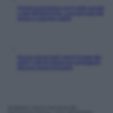
Perché la pressione con il caldo scende
e sale all’improvviso: cosa succede alle
donne e cosa fare subito
Doccia, lavarsi tutti i giorni fa male alla
pelle? I miti da sfatare per proteggerla
davvero senza stressarla
© Belpietro Edizioni Periodiche SRL –
Riproduzione riservata – P.Iva 13673600964