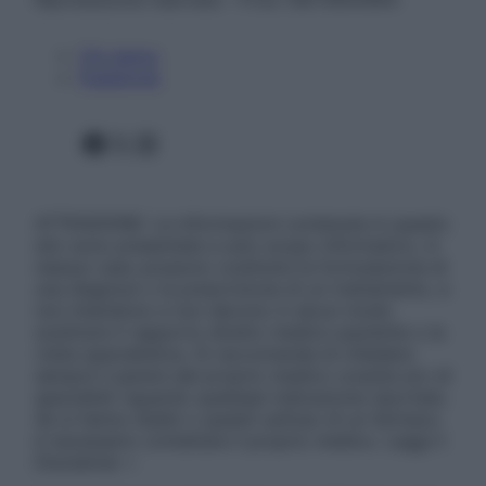
Chi siamo
Pubblicità
Facebook
X
Instagram
ATTENZIONE: Le informazioni contenute in questo
sito sono presentate a solo scopo informativo, in
nessun caso possono costituire la formulazione di
una diagnosi o la prescrizione di un trattamento, e
non intendono e non devono in alcun modo
sostituire il rapporto diretto medico-paziente o la
visita specialistica. Si raccomanda di chiedere
sempre il parere del proprio medico curante e/o di
specialisti riguardo qualsiasi indicazione riportata.
Se si hanno dubbi o quesiti sull’uso di un farmaco
è necessario contattare il proprio medico. Leggi il
Disclaimer »