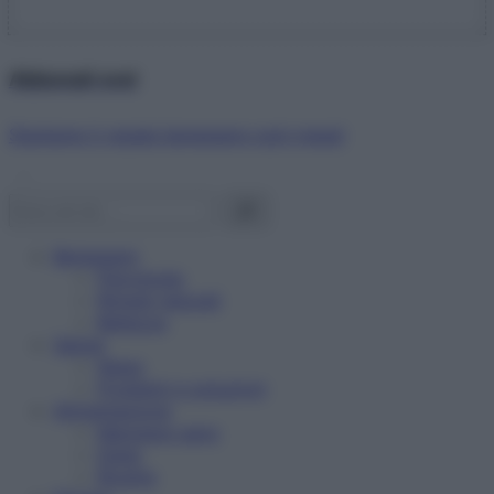
Abbonati ora!
Starbene ti regala benessere ogni mese!
Benessere
Psicologia
Rimedi naturali
Bellezza
Salute
News
Problemi e soluzioni
Alimentazione
Mangiare sano
Diete
Ricette