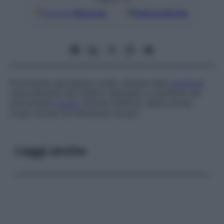
Google
Discover
Fonti preferite
Prominente sporgenza ovale, situata nella
porzione
ventrolaterale del midollo allungato e prodotta dal
sottostante
nucleo
olivare inferiore, detta anche
corpo olivare
ed
eminenza olivare
.
Leggi anche