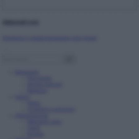
Abbonati ora!
Starbene ti regala benessere ogni mese!
Benessere
Psicologia
Rimedi naturali
Bellezza
Salute
News
Problemi e soluzioni
Alimentazione
Mangiare sano
Diete
Ricette