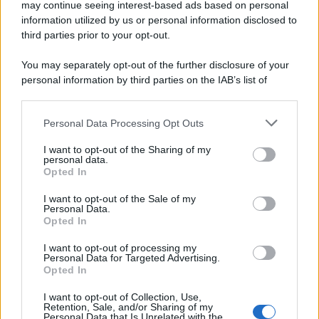
may continue seeing interest-based ads based on personal
information utilized by us or personal information disclosed to
third parties prior to your opt-out.
You may separately opt-out of the further disclosure of your
personal information by third parties on the IAB’s list of
downstream participants.
Personal Data Processing Opt Outs
This information may also be disclosed by us to third parties
on the IAB’s List of Downstream Participants that may further
I want to opt-out of the Sharing of my
disclose it to other third parties.
personal data.
Opted In
Please note that this website/app uses one or more Google
services and may gather and store information including but
I want to opt-out of the Sale of my
Personal Data.
not limited to your visit or usage behaviour. You may click to
Opted In
grant or deny consent to Google and its third-party tags to
use your data for below specified purposes in below Google
I want to opt-out of processing my
consent section.
Personal Data for Targeted Advertising.
Opted In
I want to opt-out of Collection, Use,
Retention, Sale, and/or Sharing of my
Personal Data that Is Unrelated with the