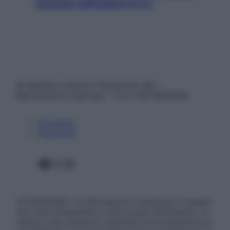
rischiare raffreddore & Co.
© Belpietro Edizioni Periodiche SRL –
Riproduzione riservata – P.Iva 13673600964
Chi siamo
Pubblicità
Facebook
X
Instagram
ATTENZIONE: Le informazioni contenute in questo
sito sono presentate a solo scopo informativo, in
nessun caso possono costituire la formulazione di