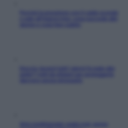
Perché la pressione con il caldo scende
e sale all’improvviso: cosa succede alle
donne e cosa fare subito
Doccia, lavarsi tutti i giorni fa male alla
pelle? I miti da sfatare per proteggerla
davvero senza stressarla
Aria condizionata: usala così, senza