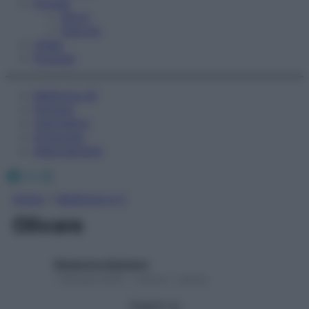
Fitness
Sport
Esercizi
Video
Podcast
Medicina AZ
Farmaci
Calcolatori
Oroscopo
Abbonamenti
Facebook
X
Instagram
Home
»
Medicina A-Z
Olivare
Redazione Starbene
1 Gennaio 2025 – Lettura 1 minuto
Seguici su