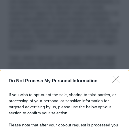
una diagnosi o la prescrizione di un trattamento, e
non intendono e non devono in alcun modo
sostituire il rapporto diretto medico-paziente o la
visita specialistica. Si raccomanda di chiedere
sempre il parere del proprio medico curante e/o di
specialisti riguardo qualsiasi indicazione riportata.
Se si hanno dubbi o quesiti sull’uso di un farmaco
è necessario contattare il proprio medico. Leggi il
Disclaimer »
Tutti i diritti riservati. Le immagini utilizzate negli
articoli sono di proprietà dell’editore o concesse
in licenza per l’uso. È vietata la riproduzione non
autorizzata.
Do Not Process My Personal Information
If you wish to opt-out of the sale, sharing to third parties, or
Informativa
processing of your personal or sensitive information for
Privacy Policy
targeted advertising by us, please use the below opt-out
Cookie Policy
section to confirm your selection.
Note Legali
Preferenze Privacy
Please note that after your opt-out request is processed you