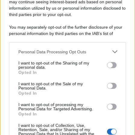
may continue seeing interest-based ads based on personal
information utilized by us or personal information disclosed to
third parties prior to your opt-out.
You may separately opt-out of the further disclosure of your
personal information by third parties on the IAB’s list of
downstream participants.
Personal Data Processing Opt Outs
This information may also be disclosed by us to third parties
on the IAB’s List of Downstream Participants that may further
I want to opt-out of the Sharing of my
disclose it to other third parties.
personal data.
Opted In
Please note that this website/app uses one or more Google
services and may gather and store information including but
I want to opt-out of the Sale of my
Personal Data.
not limited to your visit or usage behaviour. You may click to
Opted In
grant or deny consent to Google and its third-party tags to
use your data for below specified purposes in below Google
I want to opt-out of processing my
consent section.
Personal Data for Targeted Advertising.
Opted In
I want to opt-out of Collection, Use,
Retention, Sale, and/or Sharing of my
Personal Data that Is Unrelated with the