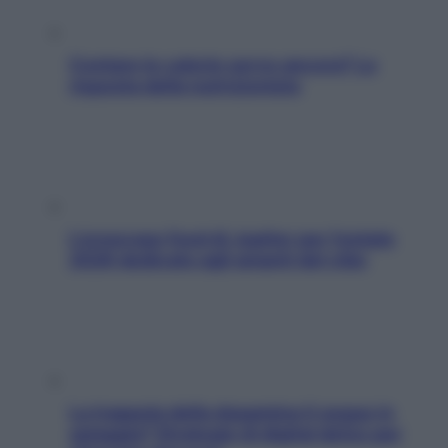
Contare le calorie serve ancora? La
risposta della nutrizionista
L’oroscopo food di Jupiter per l’estate
2026 dedicato agli amanti del cibo
La trappola della dopamina ti segue in
spiaggia? Strategie di digital detox per