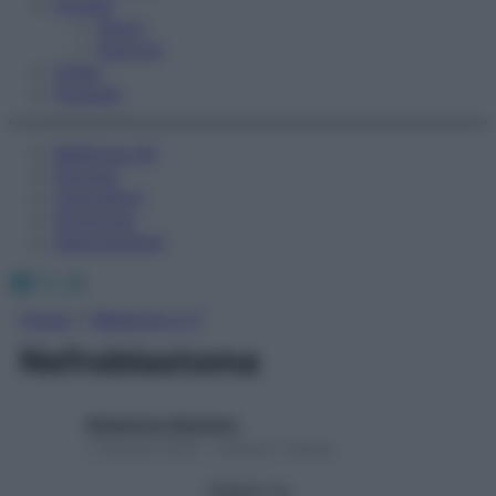
Fitness
Sport
Esercizi
Video
Podcast
Medicina AZ
Farmaci
Calcolatori
Oroscopo
Abbonamenti
Facebook
X
Instagram
Home
»
Medicina A-Z
Nefroblastoma
Redazione Starbene
1 Gennaio 2025 – Lettura 1 minuto
Seguici su