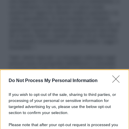
una diagnosi o la prescrizione di un trattamento, e
non intendono e non devono in alcun modo
sostituire il rapporto diretto medico-paziente o la
visita specialistica. Si raccomanda di chiedere
sempre il parere del proprio medico curante e/o di
specialisti riguardo qualsiasi indicazione riportata.
Se si hanno dubbi o quesiti sull’uso di un farmaco
è necessario contattare il proprio medico. Leggi il
Disclaimer »
Tutti i diritti riservati. Le immagini utilizzate negli
articoli sono di proprietà dell’editore o concesse
in licenza per l’uso. È vietata la riproduzione non
autorizzata.
Do Not Process My Personal Information
If you wish to opt-out of the sale, sharing to third parties, or
Informativa
processing of your personal or sensitive information for
Privacy Policy
targeted advertising by us, please use the below opt-out
Cookie Policy
section to confirm your selection.
Note Legali
Preferenze Privacy
Please note that after your opt-out request is processed you