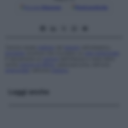
Google
Discover
Fonti preferite
Tumore renale
maligno
del
tessuto
nefroblastico,
formante
strutture che ricordano un
rene
embrionale
.
È tipicamente un
tumore
dell’infanzia e viene detto
anche
tumore di Wilms
, adenosarcoma, nefroma
embrionale
, nefroma
maligno
.
Leggi anche