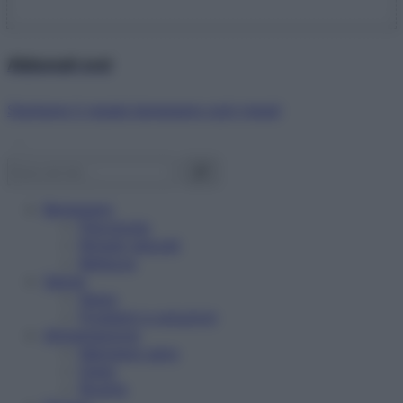
Abbonati ora!
Starbene ti regala benessere ogni mese!
Benessere
Psicologia
Rimedi naturali
Bellezza
Salute
News
Problemi e soluzioni
Alimentazione
Mangiare sano
Diete
Ricette