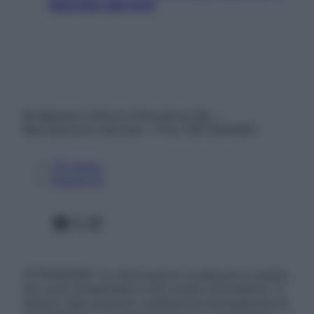
staccare davvero
© Belpietro Edizioni Periodiche SRL –
Riproduzione riservata – P.Iva 13673600964
Chi siamo
Pubblicità
Facebook
X
Instagram
ATTENZIONE: Le informazioni contenute in questo
sito sono presentate a solo scopo informativo, in
nessun caso possono costituire la formulazione di