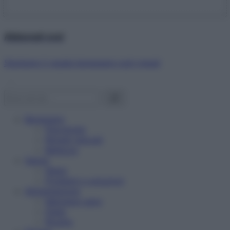
Abbonati ora!
Starbene ti regala benessere ogni mese!
Benessere
Psicologia
Rimedi naturali
Bellezza
Salute
News
Problemi e soluzioni
Alimentazione
Mangiare sano
Diete
Ricette