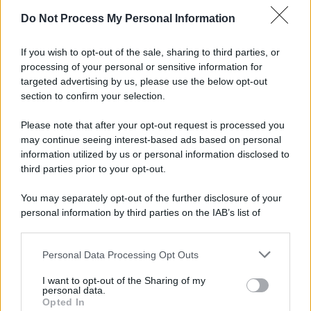
Do Not Process My Personal Information
Informativa
Privacy Policy
If you wish to opt-out of the sale, sharing to third parties, or
Cookie Policy
processing of your personal or sensitive information for
Note Legali
targeted advertising by us, please use the below opt-out
Preferenze Privacy
section to confirm your selection.
Please note that after your opt-out request is processed you
may continue seeing interest-based ads based on personal
information utilized by us or personal information disclosed to
third parties prior to your opt-out.
You may separately opt-out of the further disclosure of your
personal information by third parties on the IAB’s list of
downstream participants.
Personal Data Processing Opt Outs
This information may also be disclosed by us to third parties
on the IAB’s List of Downstream Participants that may further
I want to opt-out of the Sharing of my
disclose it to other third parties.
personal data.
Opted In
Please note that this website/app uses one or more Google