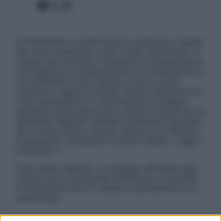
Facebook
X
Instagram
ATTENZIONE: Le informazioni contenute in questo
sito sono presentate a solo scopo informativo, in
nessun caso possono costituire la formulazione di
una diagnosi o la prescrizione di un trattamento, e
non intendono e non devono in alcun modo
sostituire il rapporto diretto medico-paziente o la
visita specialistica. Si raccomanda di chiedere
sempre il parere del proprio medico curante e/o di
specialisti riguardo qualsiasi indicazione riportata.
Se si hanno dubbi o quesiti sull’uso di un farmaco
è necessario contattare il proprio medico. Leggi il
Disclaimer »
Tutti i diritti riservati. Le immagini utilizzate negli
articoli sono di proprietà dell’editore o concesse
in licenza per l’uso. È vietata la riproduzione non
autorizzata.