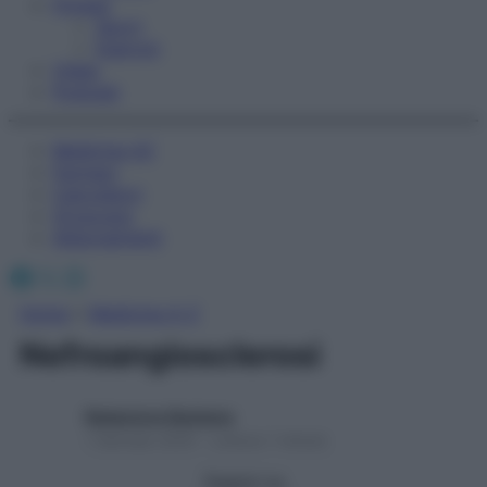
Fitness
Sport
Esercizi
Video
Podcast
Medicina AZ
Farmaci
Calcolatori
Oroscopo
Abbonamenti
Facebook
X
Instagram
Home
»
Medicina A-Z
Nefroangiosclerosi
Redazione Starbene
1 Gennaio 2025 – Lettura 1 minuto
Seguici su