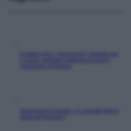
Il caldo è uno “stress test” naturale per
il cuore: quando il malessere estivo
nasconde un’aritmia
Sicurezza al volante: i 5 consigli dell’ex
pilota di Formula 1