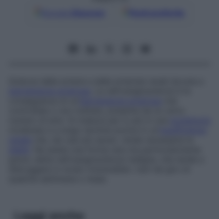
Google
Discover
Fonti preferite
Sclerosi delle arterie e delle arteriole renali dovuta a
ipertensione arteriosa
. La nefroangiosclerosi è la
conseguenza di un’
ipertensione arteriosa
mal
controllata o non trattata, presente da un certo
numero di anni. Si traduce per lo più in una
proteinuria
moderata e a lungo termine evolve in un’
insufficienza
renale
che, nei casi più severi, rende necessaria la
dialisi
. Ne esiste una forma rara ma particolarmente
grave, detta nefroangiosclerosi maligna, che tende a
distruggere in modo irreversibile i reni nel giro di
qualche settimana o mese.
Leggi anche