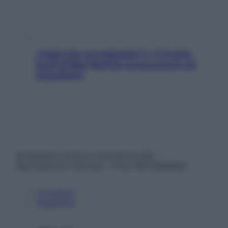
«Oggi che se magnamo?»: 4 ricette
facili di Max Mariola senza pesare gli
ingredienti
© Belpietro Edizioni Periodiche SRL –
Riproduzione riservata – P.Iva 13673600964
Chi siamo
Pubblicità