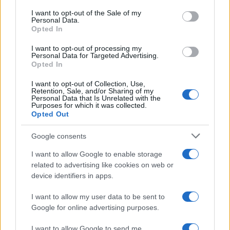
services and may gather and store information including but
I want to opt-out of the Sale of my
Personal Data.
not limited to your visit or usage behaviour. You may click to
Opted In
grant or deny consent to Google and its third-party tags to
use your data for below specified purposes in below Google
I want to opt-out of processing my
consent section.
Personal Data for Targeted Advertising.
Opted In
I want to opt-out of Collection, Use,
Retention, Sale, and/or Sharing of my
Personal Data that Is Unrelated with the
Purposes for which it was collected.
Opted Out
Google consents
I want to allow Google to enable storage
related to advertising like cookies on web or
device identifiers in apps.
I want to allow my user data to be sent to
Google for online advertising purposes.
I want to allow Google to send me