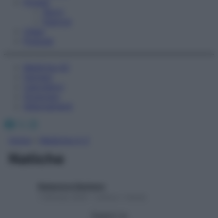
Fitness
Sport
Esercizi
Video
Podcast
Medicina AZ
Farmaci
Calcolatori
Oroscopo
Abbonamenti
Facebook
X
Instagram
Home
»
Medicina A-Z
Natiche
Redazione Starbene
1 Gennaio 2025 – Lettura 1 minuto
Seguici su