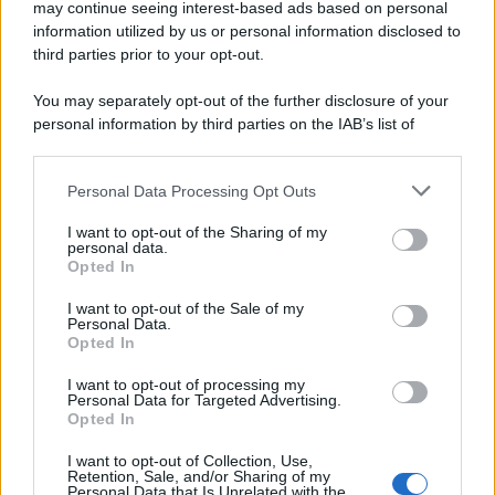
may continue seeing interest-based ads based on personal
information utilized by us or personal information disclosed to
third parties prior to your opt-out.
You may separately opt-out of the further disclosure of your
personal information by third parties on the IAB’s list of
downstream participants.
Personal Data Processing Opt Outs
This information may also be disclosed by us to third parties
on the IAB’s List of Downstream Participants that may further
I want to opt-out of the Sharing of my
disclose it to other third parties.
personal data.
Opted In
Please note that this website/app uses one or more Google
services and may gather and store information including but
I want to opt-out of the Sale of my
Personal Data.
not limited to your visit or usage behaviour. You may click to
Opted In
grant or deny consent to Google and its third-party tags to
use your data for below specified purposes in below Google
I want to opt-out of processing my
consent section.
Personal Data for Targeted Advertising.
Opted In
I want to opt-out of Collection, Use,
Retention, Sale, and/or Sharing of my
Personal Data that Is Unrelated with the