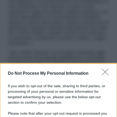
una diagnosi o la prescrizione di un trattamento, e
non intendono e non devono in alcun modo
sostituire il rapporto diretto medico-paziente o la
visita specialistica. Si raccomanda di chiedere
sempre il parere del proprio medico curante e/o di
specialisti riguardo qualsiasi indicazione riportata.
Se si hanno dubbi o quesiti sull’uso di un farmaco
è necessario contattare il proprio medico. Leggi il
Disclaimer »
Tutti i diritti riservati. Le immagini utilizzate negli
articoli sono di proprietà dell’editore o concesse
in licenza per l’uso. È vietata la riproduzione non
autorizzata.
Do Not Process My Personal Information
If you wish to opt-out of the sale, sharing to third parties, or
Informativa
processing of your personal or sensitive information for
Privacy Policy
targeted advertising by us, please use the below opt-out
Cookie Policy
section to confirm your selection.
Note Legali
Preferenze Privacy
Please note that after your opt-out request is processed you