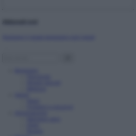
Abbonati ora!
Starbene ti regala benessere ogni mese!
Benessere
Psicologia
Rimedi naturali
Bellezza
Salute
News
Problemi e soluzioni
Alimentazione
Mangiare sano
Diete
Ricette