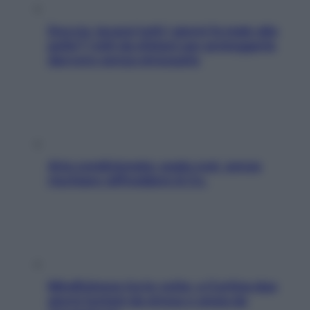
Doccia, lavarsi tutti i giorni fa male alla
pelle? I miti da sfatare per proteggerla
davvero senza stressarla
Aria condizionata: usala così, senza
rischiare raffreddore & Co.
Mindfulness tra le vette: a Cortina due
giorni lontani da stress e ansia da