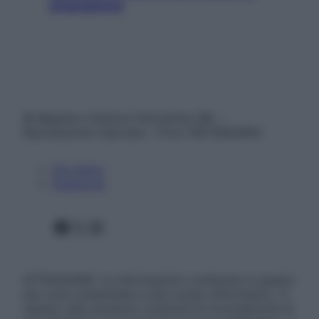
smartphone
© Belpietro Edizioni Periodiche SRL –
Riproduzione riservata – P.Iva 13673600964
Chi siamo
Pubblicità
Facebook
X
Instagram
ATTENZIONE: Le informazioni contenute in questo
sito sono presentate a solo scopo informativo, in
nessun caso possono costituire la formulazione di