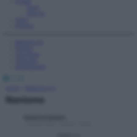
Fitness
Sport
Esercizi
Video
Podcast
Medicina AZ
Farmaci
Calcolatori
Oroscopo
Abbonamenti
Facebook
X
Instagram
Home
»
Medicina A-Z
Nanismo
Redazione Starbene
1 Gennaio 2025 – Lettura 1 minuto
Seguici su