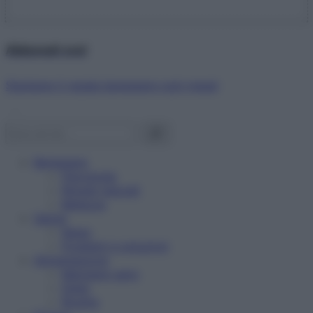
Abbonati ora!
Starbene ti regala benessere ogni mese!
Benessere
Psicologia
Rimedi naturali
Bellezza
Salute
News
Problemi e soluzioni
Alimentazione
Mangiare sano
Diete
Ricette