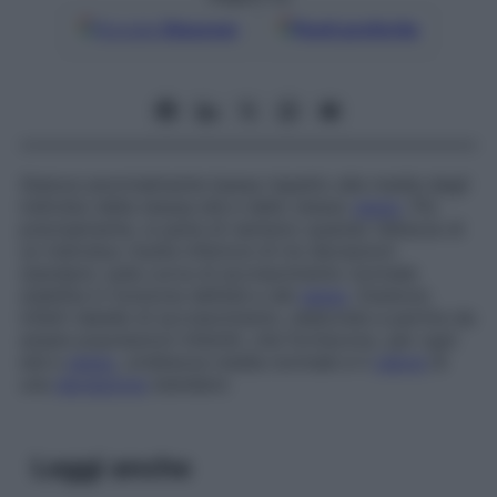
Google
Discover
Fonti preferite
Statura anormalmente bassa rispetto alla media degli
individui della stessa età e dello stesso
sesso
. Più
precisamente, si parla di nanismo quando l’altezza di
un individuo risulta inferiore di tre deviazioni
standard, sulla curva di accrescimento normale
stabilita in funzione dell’età e del
sesso
. Esistono
infatti tabelle di accrescimento, elaborate a partire da
ampie popolazioni infantili, che forniscono, per ogni
età e
sesso
, un’altezza media normale e il
valore
di
una
deviazione
standard.
Leggi anche