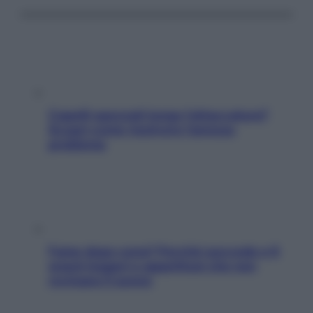
Capelli spezzati lungo l’attaccatura?
Scopri come risolvere l’annoso
problema
Fame dopo cena? Perché succede e 6
snack leggeri e appetitosi che non
rovinano il sonno