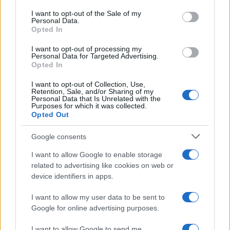
services and may gather and store information including but
I want to opt-out of the Sale of my
Personal Data.
not limited to your visit or usage behaviour. You may click to
Opted In
grant or deny consent to Google and its third-party tags to
use your data for below specified purposes in below Google
I want to opt-out of processing my
consent section.
Personal Data for Targeted Advertising.
Opted In
I want to opt-out of Collection, Use,
Retention, Sale, and/or Sharing of my
Personal Data that Is Unrelated with the
Purposes for which it was collected.
Opted Out
Google consents
I want to allow Google to enable storage
related to advertising like cookies on web or
device identifiers in apps.
I want to allow my user data to be sent to
Google for online advertising purposes.
I want to allow Google to send me