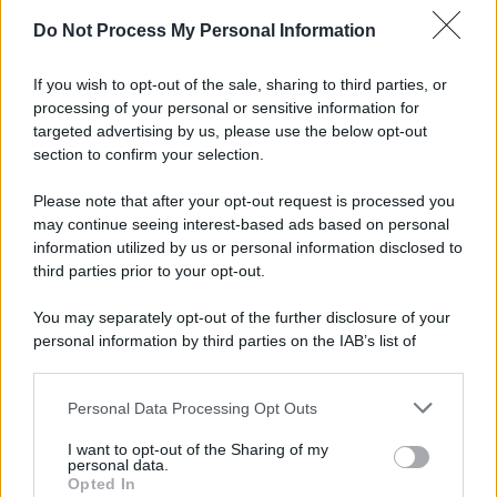
Do Not Process My Personal Information
Informativa
Privacy Policy
If you wish to opt-out of the sale, sharing to third parties, or
Cookie Policy
processing of your personal or sensitive information for
Note Legali
targeted advertising by us, please use the below opt-out
Preferenze Privacy
section to confirm your selection.
Please note that after your opt-out request is processed you
may continue seeing interest-based ads based on personal
information utilized by us or personal information disclosed to
third parties prior to your opt-out.
You may separately opt-out of the further disclosure of your
personal information by third parties on the IAB’s list of
downstream participants.
Personal Data Processing Opt Outs
This information may also be disclosed by us to third parties
on the IAB’s List of Downstream Participants that may further
I want to opt-out of the Sharing of my
disclose it to other third parties.
personal data.
Opted In
Please note that this website/app uses one or more Google