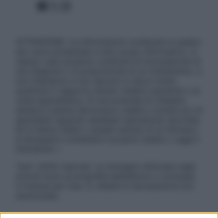
Facebook
X
Instagram
ATTENZIONE: Le informazioni contenute in questo
sito sono presentate a solo scopo informativo, in
nessun caso possono costituire la formulazione di
una diagnosi o la prescrizione di un trattamento, e
non intendono e non devono in alcun modo
sostituire il rapporto diretto medico-paziente o la
visita specialistica. Si raccomanda di chiedere
sempre il parere del proprio medico curante e/o di
specialisti riguardo qualsiasi indicazione riportata.
Se si hanno dubbi o quesiti sull’uso di un farmaco
è necessario contattare il proprio medico. Leggi il
Disclaimer »
Tutti i diritti riservati. Le immagini utilizzate negli
articoli sono di proprietà dell’editore o concesse
in licenza per l’uso. È vietata la riproduzione non
autorizzata.