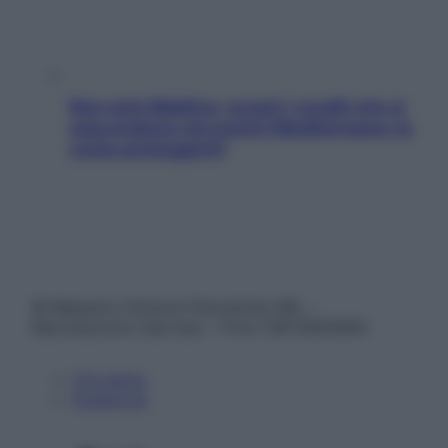
Non solo Maldive: scopri i coralli che si
nascondono nel nostro Mediterraneo (e
come proteggerli)
© Belpietro Edizioni Periodiche SRL –
Riproduzione riservata – P.Iva 13673600964
Chi siamo
Pubblicità