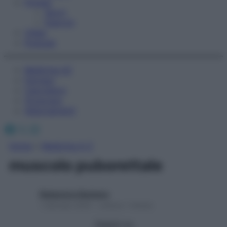
Fitness
Sport
Esercizi
Video
Podcast
Medicina AZ
Farmaci
Calcolatori
Oroscopo
Abbonamenti
Facebook
X
Instagram
Home
»
Medicina A-Z
muscolo puborettale
Redazione Starbene
1 Gennaio 2025 – Lettura 1 minuto
Seguici su