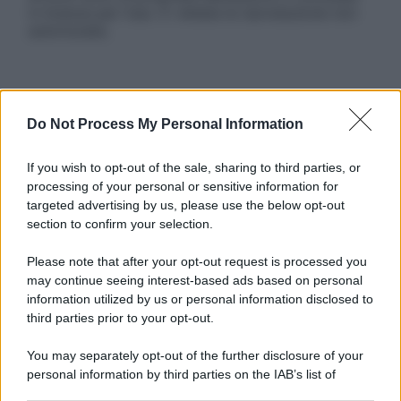
in licenza per l’uso. È vietata la riproduzione non
autorizzata.
Informativa
Do Not Process My Personal Information
Privacy Policy
Cookie Policy
Note Legali
If you wish to opt-out of the sale, sharing to third parties, or
Preferenze Privacy
processing of your personal or sensitive information for
targeted advertising by us, please use the below opt-out
section to confirm your selection.
Please note that after your opt-out request is processed you
may continue seeing interest-based ads based on personal
information utilized by us or personal information disclosed to
third parties prior to your opt-out.
You may separately opt-out of the further disclosure of your
personal information by third parties on the IAB’s list of
downstream participants.