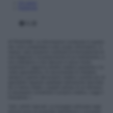
Chi siamo
Pubblicità
Facebook
X
Instagram
ATTENZIONE: Le informazioni contenute in questo
sito sono presentate a solo scopo informativo, in
nessun caso possono costituire la formulazione di
una diagnosi o la prescrizione di un trattamento, e
non intendono e non devono in alcun modo
sostituire il rapporto diretto medico-paziente o la
visita specialistica. Si raccomanda di chiedere
sempre il parere del proprio medico curante e/o di
specialisti riguardo qualsiasi indicazione riportata.
Se si hanno dubbi o quesiti sull’uso di un farmaco
è necessario contattare il proprio medico. Leggi il
Disclaimer »
Tutti i diritti riservati. Le immagini utilizzate negli
articoli sono di proprietà dell’editore o concesse