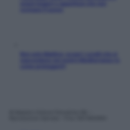
snack leggeri e appetitosi che non
rovinano il sonno
Non solo Maldive: scopri i coralli che si
nascondono nel nostro Mediterraneo (e
come proteggerli)
© Belpietro Edizioni Periodiche SRL –
Riproduzione riservata – P.Iva 13673600964