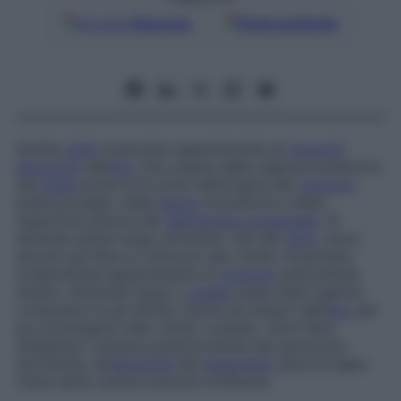
Google
Discover
Fonti preferite
Sottile
unità
muscolare appartenente al
muscolo
elevatore
dell’
ano
che origina dalla regione posteriore
del
pube
posta al di sotto dell’origine del
muscolo
pubococcigeo, della
fascia
otturatoria e della
superficie pelvica del
diaframma urogenitale
. Si
estende quindi lungo entrambi i lati del
retto
, dove
alcune sue fibre si uniscono allo strato muscolare
longitudinale appartenente al
muscolo
puborettale
stesso, discende lungo il
canale
anale nella regione
compresa tra gli sfinteri interni ed esterni dell’
ano
per
poi prolungarsi nello strato cutaneo. Altre fibre
disegnano un’ansa posteriormente alla giunzione
anorettale, all’
estremità
del
legamento
anococcigeo.
Viene detto anche
muscolo di Braune
.