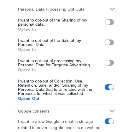
Personal Data Processing Opt Outs
This information may also be disclosed by us to third parties
on the IAB’s List of Downstream Participants that may further
I want to opt-out of the Sharing of my
disclose it to other third parties.
personal data.
Opted In
Please note that this website/app uses one or more Google
services and may gather and store information including but
I want to opt-out of the Sale of my
Personal Data.
not limited to your visit or usage behaviour. You may click to
Opted In
grant or deny consent to Google and its third-party tags to
use your data for below specified purposes in below Google
I want to opt-out of processing my
consent section.
Personal Data for Targeted Advertising.
Opted In
I want to opt-out of Collection, Use,
Retention, Sale, and/or Sharing of my
Personal Data that Is Unrelated with the
Purposes for which it was collected.
Opted Out
Google consents
I want to allow Google to enable storage
related to advertising like cookies on web or