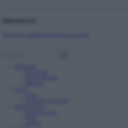
Abbonati ora!
Starbene ti regala benessere ogni mese!
Benessere
Psicologia
Rimedi naturali
Bellezza
Salute
News
Problemi e soluzioni
Alimentazione
Mangiare sano
Diete
Ricette