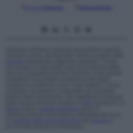
Google
Discover
Fonti preferite
Sostanza vischiosa composta da proteine e glucidi,
chiamati mucine, secreta dalle cellule mucipare della
mucosa
(respiratoria, digerente, genitale). Il muco,
che svolge un importante ruolo di protezione delle
mucose, possiede proprietà chimiche e meccaniche
complesse: ha la stessa consistenza dei liquidi
vischiosi e si deforma come i corpi elastici. Il muco
contenuto nei polmoni comprende una sostanza
lipidica detta surfactante, che impedisce la chiusura
degli alveoli polmonari durante la
fase
espiratoria. La
fibrosi
cistica,
malattia ereditaria
grave, è
caratterizzata da un’eccessiva vischiosità del muco.
La
malattia delle membrane ialine
del
neonato
è
dovuta alla carenza di surfactante.