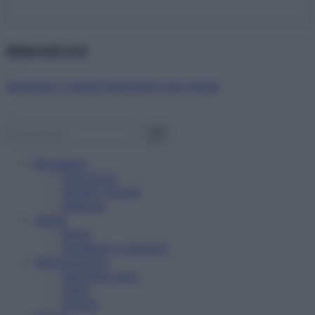
Abbonati ora!
Starbene ti regala benessere ogni mese!
Benessere
Psicologia
Rimedi naturali
Bellezza
Salute
News
Problemi e soluzioni
Alimentazione
Mangiare sano
Diete
Ricette