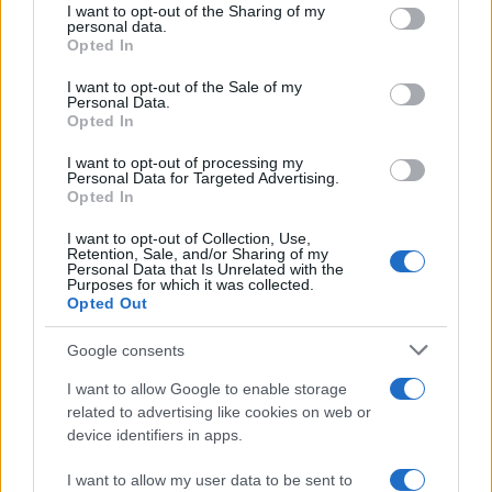
I want to opt-out of the Sharing of my
disclose it to other third parties.
personal data.
Opted In
Please note that this website/app uses one or more Google
services and may gather and store information including but
I want to opt-out of the Sale of my
Personal Data.
not limited to your visit or usage behaviour. You may click to
Opted In
grant or deny consent to Google and its third-party tags to
use your data for below specified purposes in below Google
I want to opt-out of processing my
consent section.
Personal Data for Targeted Advertising.
Opted In
I want to opt-out of Collection, Use,
Retention, Sale, and/or Sharing of my
Personal Data that Is Unrelated with the
Purposes for which it was collected.
Opted Out
Google consents
I want to allow Google to enable storage
related to advertising like cookies on web or
device identifiers in apps.
I want to allow my user data to be sent to