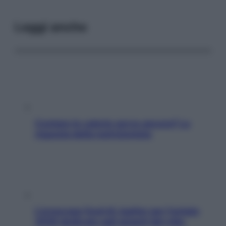
Leggi anche
Contare le calorie serve ancora? La
risposta della nutrizionista
L’oroscopo food di Jupiter per l’estate
2026 dedicato agli amanti del cibo