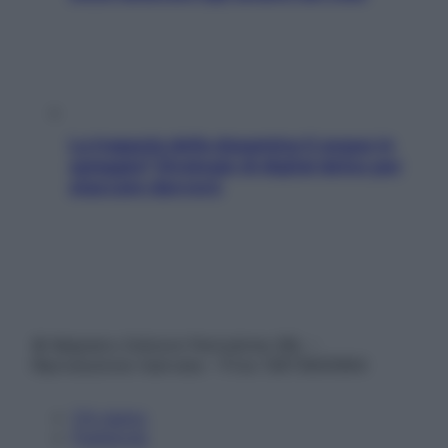
La trappola della dopamina ti segue in
spiaggia? Strategie di digital detox per
staccare davvero
© Belpietro Edizioni Periodiche SRL –
Riproduzione riservata – P.Iva 13673600964
Chi siamo
Pubblicità