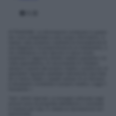
Facebook
X
Instagram
ATTENZIONE: Le informazioni contenute in questo
sito sono presentate a solo scopo informativo, in
nessun caso possono costituire la formulazione di
una diagnosi o la prescrizione di un trattamento, e
non intendono e non devono in alcun modo
sostituire il rapporto diretto medico-paziente o la
visita specialistica. Si raccomanda di chiedere
sempre il parere del proprio medico curante e/o di
specialisti riguardo qualsiasi indicazione riportata.
Se si hanno dubbi o quesiti sull’uso di un farmaco
è necessario contattare il proprio medico. Leggi il
Disclaimer »
Tutti i diritti riservati. Le immagini utilizzate negli
articoli sono di proprietà dell’editore o concesse
in licenza per l’uso. È vietata la riproduzione non
autorizzata.