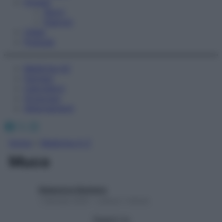
Fitness
Sport
Esercizi
Video
Podcast
Medicina AZ
Farmaci
Calcolatori
Oroscopo
Abbonamenti
Facebook
X
Instagram
Home
»
Medicina A-Z
Muco
Redazione Starbene
1 Gennaio 2025 – Lettura 1 minuto
Seguici su