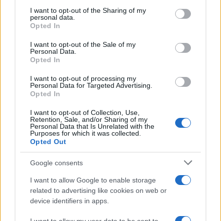
on the IAB’s List of Downstream Participants that may further
I want to opt-out of the Sharing of my
disclose it to other third parties.
personal data.
Opted In
Please note that this website/app uses one or more Google
services and may gather and store information including but
I want to opt-out of the Sale of my
Personal Data.
not limited to your visit or usage behaviour. You may click to
Opted In
grant or deny consent to Google and its third-party tags to
use your data for below specified purposes in below Google
I want to opt-out of processing my
consent section.
Personal Data for Targeted Advertising.
Opted In
I want to opt-out of Collection, Use,
Retention, Sale, and/or Sharing of my
Personal Data that Is Unrelated with the
Purposes for which it was collected.
Opted Out
Google consents
I want to allow Google to enable storage
related to advertising like cookies on web or
device identifiers in apps.