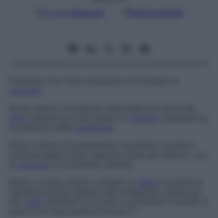
Google
Discover
Fonti preferite
Pressione che viene sviluppata nel chiudere la
mascella
.
Morso aperto
Occlusione nella quale una parte dei
denti
opposti non può essere in
contatto
, qualsiasi sia
la posizione della
mandibola
.
Morso chiuso
Accavallamento eccessivo sul piano
verticale degli incisivi superiori sopra gli inferiori, con
la
mascella
in occlusione centrale.
Morso crociato
Dente o gruppo di
denti
in posizione
laterale anomala rispetto agli antagonisti, mentre gli
altri
denti
adiacenti si trovano in posizione normale; si
parla in tal caso anche di
morso-X
.