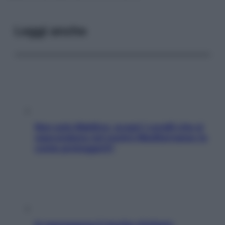
Leggi anche
Non solo Maldive: scopri i coralli che si
nascondono nel nostro Mediterraneo (e
come proteggerli)
In menopausa il rischio d’infarto