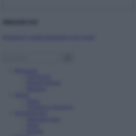
Abbonati ora!
Starbene ti regala benessere ogni mese!
Benessere
Psicologia
Rimedi naturali
Bellezza
Salute
News
Problemi e soluzioni
Alimentazione
Mangiare sano
Diete
Ricette