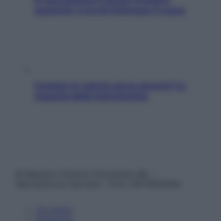
aumenta: è ora di rinforzare il cuore
Contare le calorie serve ancora? La
risposta della nutrizionista
© Belpietro Edizioni Periodiche SRL –
Riproduzione riservata – P.Iva 13673600964
Chi siamo
Pubblicità