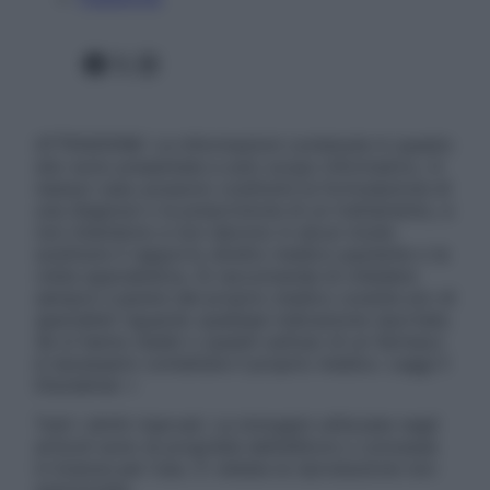
Facebook
X
Instagram
ATTENZIONE: Le informazioni contenute in questo
sito sono presentate a solo scopo informativo, in
nessun caso possono costituire la formulazione di
una diagnosi o la prescrizione di un trattamento, e
non intendono e non devono in alcun modo
sostituire il rapporto diretto medico-paziente o la
visita specialistica. Si raccomanda di chiedere
sempre il parere del proprio medico curante e/o di
specialisti riguardo qualsiasi indicazione riportata.
Se si hanno dubbi o quesiti sull’uso di un farmaco
è necessario contattare il proprio medico. Leggi il
Disclaimer »
Tutti i diritti riservati. Le immagini utilizzate negli
articoli sono di proprietà dell’editore o concesse
in licenza per l’uso. È vietata la riproduzione non