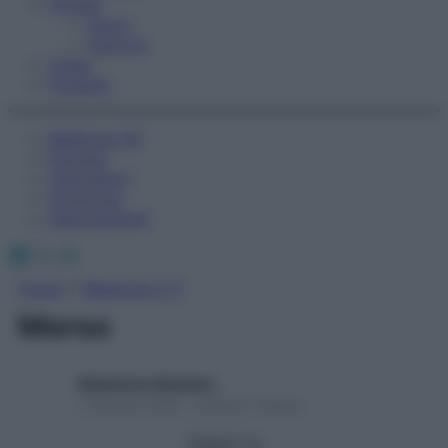
Fitness
Sport
Esercizi
Video
Podcast
Medicina AZ
Farmaci
Calcolatori
Oroscopo
Abbonamenti
Facebook
X
Instagram
Home
»
Medicina A-Z
Morso
Redazione Starbene
1 Gennaio 2025 – Lettura 1 minuto
Seguici su