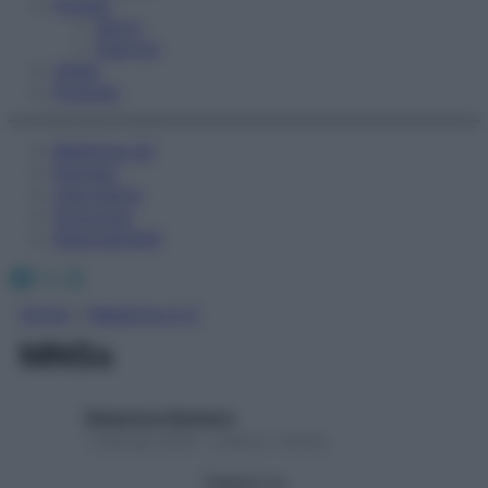
Fitness
Sport
Esercizi
Video
Podcast
Medicina AZ
Farmaci
Calcolatori
Oroscopo
Abbonamenti
Facebook
X
Instagram
Home
»
Medicina A-Z
MNSs
Redazione Starbene
1 Gennaio 2025 – Lettura 1 minuto
Seguici su