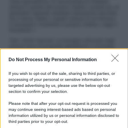
visita specialistica. Si raccomanda di chiedere
sempre il parere del proprio medico curante e/o di
specialisti riguardo qualsiasi indicazione riportata.
Se si hanno dubbi o quesiti sull’uso di un farmaco
è necessario contattare il proprio medico. Leggi il
Disclaimer »
Tutti i diritti riservati. Le immagini utilizzate negli
articoli sono di proprietà dell’editore o concesse
in licenza per l’uso. È vietata la riproduzione non
autorizzata.
Do Not Process My Personal Information
If you wish to opt-out of the sale, sharing to third parties, or
processing of your personal or sensitive information for
Informativa
targeted advertising by us, please use the below opt-out
Privacy Policy
section to confirm your selection.
Cookie Policy
Note Legali
Please note that after your opt-out request is processed you
Preferenze Privacy
may continue seeing interest-based ads based on personal
information utilized by us or personal information disclosed to
third parties prior to your opt-out.