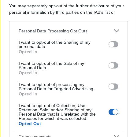
You may separately opt-out of the further disclosure of your
personal information by third parties on the IAB’s list of
downstream participants.
Personal Data Processing Opt Outs
This information may also be disclosed by us to third parties
on the IAB’s List of Downstream Participants that may further
I want to opt-out of the Sharing of my
disclose it to other third parties.
personal data.
Opted In
Please note that this website/app uses one or more Google
services and may gather and store information including but
I want to opt-out of the Sale of my
Personal Data.
not limited to your visit or usage behaviour. You may click to
Opted In
grant or deny consent to Google and its third-party tags to
use your data for below specified purposes in below Google
I want to opt-out of processing my
consent section.
Personal Data for Targeted Advertising.
Opted In
I want to opt-out of Collection, Use,
Retention, Sale, and/or Sharing of my
Personal Data that Is Unrelated with the
Purposes for which it was collected.
Opted Out
Google consents