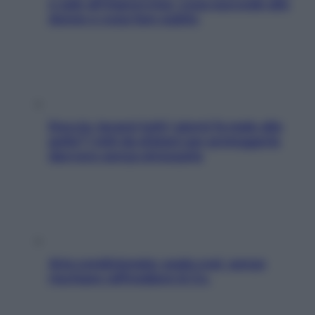
e sale all’improvviso: cosa succede alle
donne e cosa fare subito
Doccia, lavarsi tutti i giorni fa male alla
pelle? I miti da sfatare per proteggerla
davvero senza stressarla
Aria condizionata: usala così, senza
rischiare raffreddore & Co.