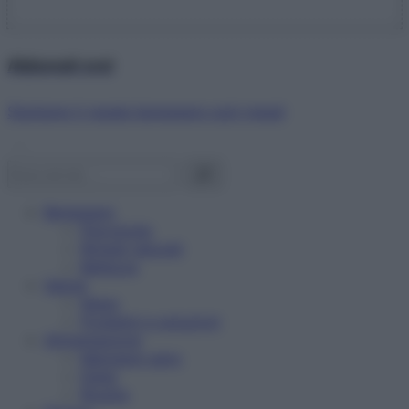
Abbonati ora!
Starbene ti regala benessere ogni mese!
Benessere
Psicologia
Rimedi naturali
Bellezza
Salute
News
Problemi e soluzioni
Alimentazione
Mangiare sano
Diete
Ricette