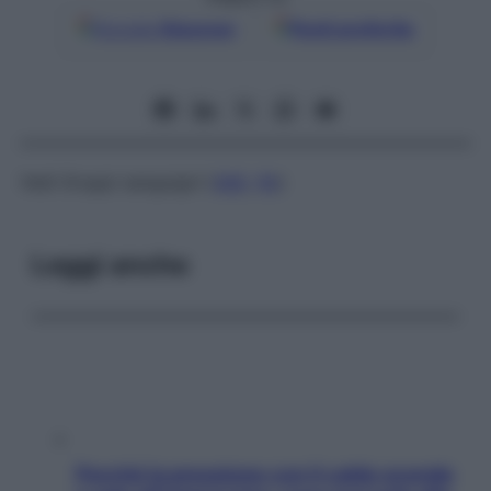
Google
Discover
Fonti preferite
Vedi Gruppi sanguigni (
AB0
,
Rh
)
Leggi anche
Perché la pressione con il caldo scende