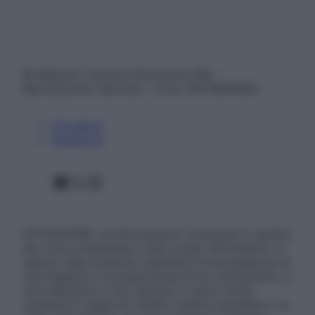
© Belpietro Edizioni Periodiche SRL –
Riproduzione riservata – P.Iva 13673600964
Chi siamo
Pubblicità
Facebook
X
Instagram
ATTENZIONE: Le informazioni contenute in questo
sito sono presentate a solo scopo informativo, in
nessun caso possono costituire la formulazione di
una diagnosi o la prescrizione di un trattamento, e
non intendono e non devono in alcun modo
sostituire il rapporto diretto medico-paziente o la