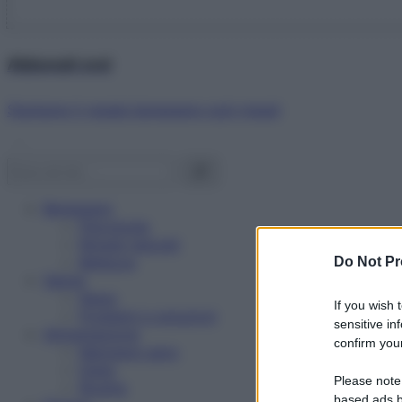
Abbonati ora!
Starbene ti regala benessere ogni mese!
Benessere
Psicologia
Rimedi naturali
Bellezza
Do Not Pr
Salute
News
If you wish 
Problemi e soluzioni
sensitive in
Alimentazione
confirm your
Mangiare sano
Diete
Please note
Ricette
based ads b