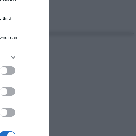
 third
Downstream
er and store
to grant or
ed purposes