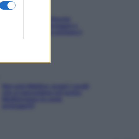
Fame dopo cena? Perché
succede e 6 snack leggeri e
appetitosi che non rovinano il
sonno
Non solo Maldive: scopri i coralli
che si nascondono nel nostro
Mediterraneo (e come
proteggerli)