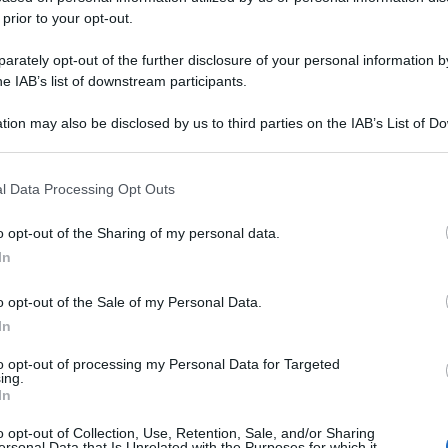
 prior to your opt-out.
rately opt-out of the further disclosure of your personal information by
he IAB’s list of downstream participants.
tion may also be disclosed by us to third parties on the IAB’s List of 
 that may further disclose it to other third parties.
 that this website/app uses one or more Google services and may gath
l Data Processing Opt Outs
including but not limited to your visit or usage behaviour. You may click 
 to Google and its third-party tags to use your data for below specifi
o opt-out of the Sharing of my personal data.
ogle consent section.
In
o opt-out of the Sale of my Personal Data.
In
to opt-out of processing my Personal Data for Targeted
ing.
In
o opt-out of Collection, Use, Retention, Sale, and/or Sharing
ersonal Data that Is Unrelated with the Purposes for which it