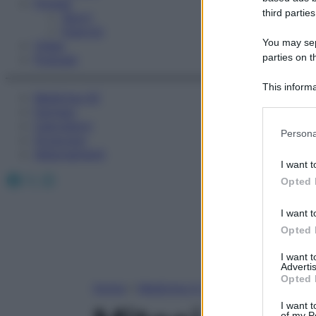
Fitness
third parties
Sport
Esercizi
You may sepa
Video
parties on t
Podcast
This informa
Medicina AZ
Participants
Farmaci
Calcolatori
Please note
Persona
Oroscopo
information 
Abbonamenti
deny consent
I want t
in below Go
Facebook
X
Instagram
Opted 
I want t
Opted 
I want 
Advertis
Opted 
Home
»
Medicina A-Z
I want t
of my P