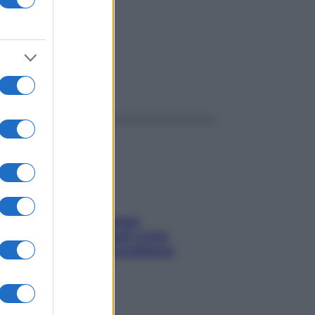
ggi anche
Capelli spezzati lungo
l’attaccatura? Scopri come
risolvere l’annoso problema