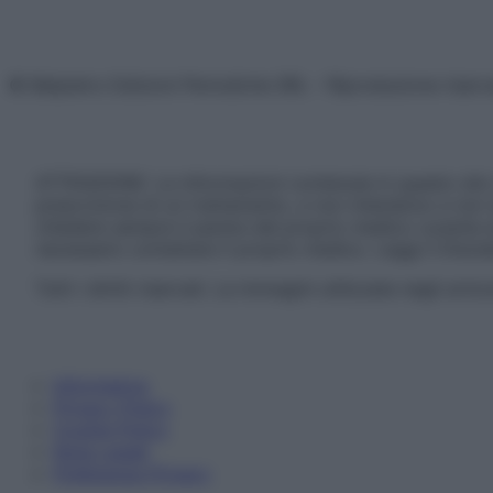
© Belpietro Edizioni Periodiche SRL – Riproduzione riser
ATTENZIONE: Le informazioni contenute in questo sito 
prescrizione di un trattamento, e non intendono e non 
chiedere sempre il parere del proprio medico curante e/o
necessario contattare il proprio medico. Leggi il Discl
Tutti i diritti riservati. Le immagini utilizzate negli ar
Informativa
Privacy Policy
Cookie Policy
Note Legali
Preferenze Privacy