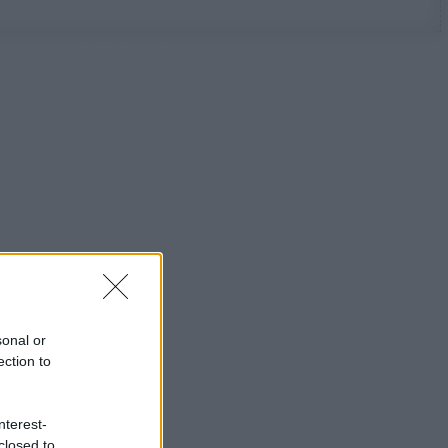
sonal or
ection to
nterest-
closed to