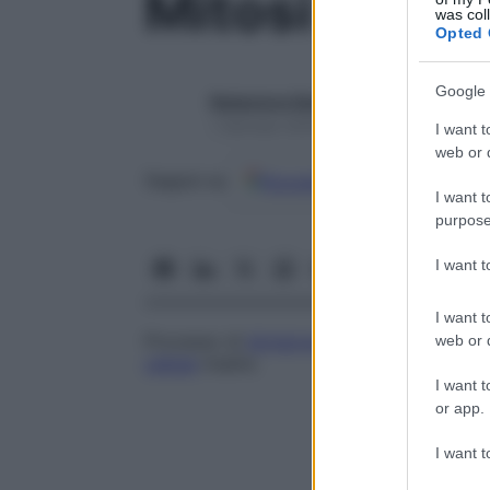
Mitosi
was col
Opted 
Google 
Redazione Starbene
1 Gennaio 2025 – Lettura 1 minuto
I want t
web or d
Google
Discover
Fon
Seguici su
I want t
purpose
I want 
I want t
Processo di
divisione cellulare
che conduc
web or d
cellula
madre.
I want t
or app.
I want t