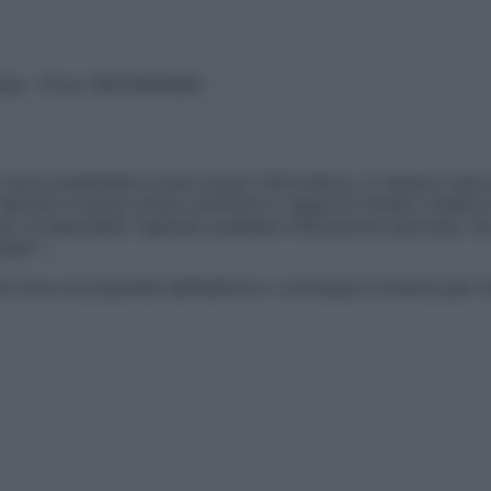
vata – P.Iva 13673600964
sono presentate a solo scopo informativo, in nessun caso p
devono in alcun modo sostituire il rapporto diretto medico-p
 di specialisti riguardo qualsiasi indicazione riportata. Se
aimer »
ticoli sono di proprietà dell’editore o concesse in licenza per 