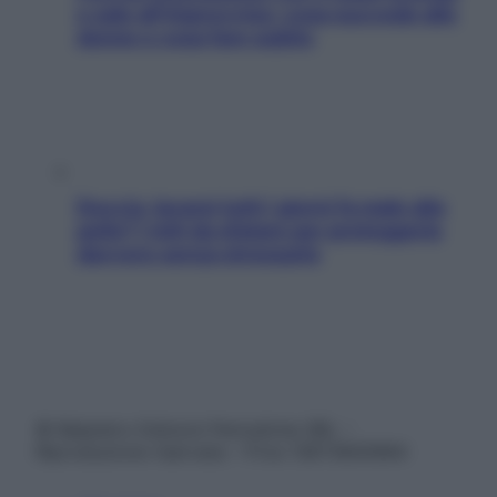
e sale all’improvviso: cosa succede alle
donne e cosa fare subito
Doccia, lavarsi tutti i giorni fa male alla
pelle? I miti da sfatare per proteggerla
davvero senza stressarla
© Belpietro Edizioni Periodiche SRL –
Riproduzione riservata – P.Iva 13673600964