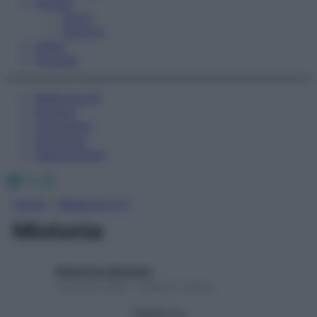
Fitness
Sport
Esercizi
Video
Podcast
Medicina AZ
Farmaci
Calcolatori
Oroscopo
Abbonamenti
Facebook
X
Instagram
Home
»
Medicina A-Z
Miotonia
Redazione Starbene
1 Gennaio 2025 – Lettura 1 minuto
Seguici su