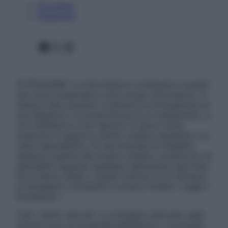
Chi siamo
Pubblicità
Facebook
X
Instagram
ATTENZIONE: Le informazioni contenute in questo
sito sono presentate a solo scopo informativo, in
nessun caso possono costituire la formulazione di
una diagnosi o la prescrizione di un trattamento, e
non intendono e non devono in alcun modo
sostituire il rapporto diretto medico-paziente o la
visita specialistica. Si raccomanda di chiedere
sempre il parere del proprio medico curante e/o di
specialisti riguardo qualsiasi indicazione riportata.
Se si hanno dubbi o quesiti sull’uso di un farmaco
è necessario contattare il proprio medico. Leggi il
Disclaimer »
Tutti i diritti riservati. Le immagini utilizzate negli
articoli sono di proprietà dell’editore o concesse