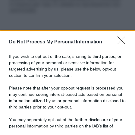
in licenza per l’uso. È vietata la riproduzione non
autorizzata.
Informativa
Do Not Process My Personal Information
Privacy Policy
Cookie Policy
Note Legali
If you wish to opt-out of the sale, sharing to third parties, or
Preferenze Privacy
processing of your personal or sensitive information for
targeted advertising by us, please use the below opt-out
section to confirm your selection.
Please note that after your opt-out request is processed you
may continue seeing interest-based ads based on personal
information utilized by us or personal information disclosed to
third parties prior to your opt-out.
You may separately opt-out of the further disclosure of your
personal information by third parties on the IAB’s list of
downstream participants.