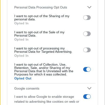
Personal Data Processing Opt Outs
This information may also be disclosed by us to third parties
on the IAB’s List of Downstream Participants that may further
I want to opt-out of the Sharing of my
disclose it to other third parties.
personal data.
Opted In
Please note that this website/app uses one or more Google
services and may gather and store information including but
I want to opt-out of the Sale of my
Personal Data.
not limited to your visit or usage behaviour. You may click to
Opted In
grant or deny consent to Google and its third-party tags to
use your data for below specified purposes in below Google
I want to opt-out of processing my
consent section.
Personal Data for Targeted Advertising.
Opted In
I want to opt-out of Collection, Use,
Retention, Sale, and/or Sharing of my
Personal Data that Is Unrelated with the
Purposes for which it was collected.
Opted Out
Google consents
I want to allow Google to enable storage
related to advertising like cookies on web or