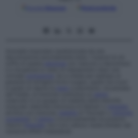
Google
Discover
Fonti preferite
Anomalia muscolare caratterizzata da una
decontrazione anormalmente lenta. I muscoli di chi
soffre di questa
patologia
non riescono a decontrarsi
e a recuperare lo stato di rilassamento dopo una
normale
contrazione
. Se si chiede per esempio al
paziente di stringere forte il pugno, questi non è poi
in grado di riaprire la
mano
a piacimento. Accentuata
dal freddo, la miotonia costituisce un
segno
osservato in un gruppo di malattie dette distrofie
muscolari (distrofia miotonica di Steinert o
miopatia
atrofica con miotonia;
malattia
di Thomsen o
miotonia
congenita
). Il
chinino
e la procainamide ne possono
ridurre l’
intensità
, ma il loro utilizzo risulta limitato dai
numerosi effetti indesiderati.