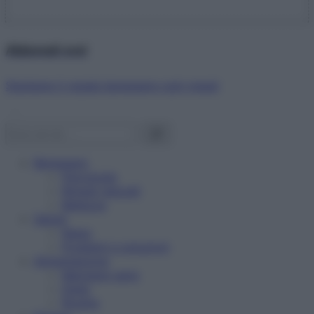
Abbonati ora!
Starbene ti regala benessere ogni mese!
Benessere
Psicologia
Rimedi naturali
Bellezza
Salute
News
Problemi e soluzioni
Alimentazione
Mangiare sano
Diete
Ricette