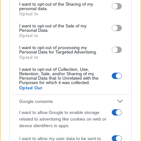
I want to opt-out of the Sharing of my
disclose it to other third parties.
personal data.
Opted In
Please note that this website/app uses one or more Google
services and may gather and store information including but
I want to opt-out of the Sale of my
Personal Data.
not limited to your visit or usage behaviour. You may click to
Opted In
grant or deny consent to Google and its third-party tags to
use your data for below specified purposes in below Google
I want to opt-out of processing my
consent section.
Personal Data for Targeted Advertising.
Opted In
I want to opt-out of Collection, Use,
Retention, Sale, and/or Sharing of my
Personal Data that Is Unrelated with the
Purposes for which it was collected.
Opted Out
Google consents
I want to allow Google to enable storage
related to advertising like cookies on web or
device identifiers in apps.
I want to allow my user data to be sent to