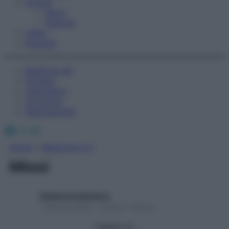
Fitness
Sport
Esercizi
Video
Podcast
Medicina AZ
Farmaci
Calcolatori
Oroscopo
Abbonamenti
Facebook
X
Instagram
Home
»
Medicina A-Z
Miosi
Redazione Starbene
1 Gennaio 2025 – Lettura 1 minuto
Seguici su