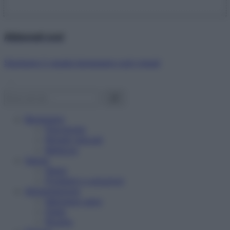
Abbonati ora!
Starbene ti regala benessere ogni mese!
Benessere
Psicologia
Rimedi naturali
Bellezza
Salute
News
Problemi e soluzioni
Alimentazione
Mangiare sano
Diete
Ricette