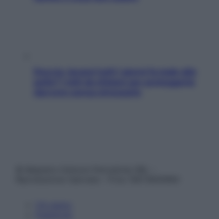
Doccia, lavarsi tutti i giorni fa male alla
pelle? I miti da sfatare per proteggerla
davvero senza stressarla
© Belpietro Edizioni Periodiche SRL –
Riproduzione riservata – P.Iva 13673600964
Chi siamo
Pubblicità