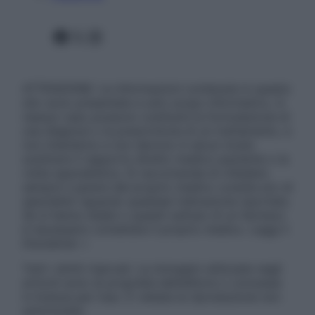
Facebook
X
Instagram
ATTENZIONE: Le informazioni contenute in questo
sito sono presentate a solo scopo informativo, in
nessun caso possono costituire la formulazione di
una diagnosi o la prescrizione di un trattamento, e
non intendono e non devono in alcun modo
sostituire il rapporto diretto medico-paziente o la
visita specialistica. Si raccomanda di chiedere
sempre il parere del proprio medico curante e/o di
specialisti riguardo qualsiasi indicazione riportata.
Se si hanno dubbi o quesiti sull’uso di un farmaco
è necessario contattare il proprio medico. Leggi il
Disclaimer »
Tutti i diritti riservati. Le immagini utilizzate negli
articoli sono di proprietà dell’editore o concesse
in licenza per l’uso. È vietata la riproduzione non
autorizzata.