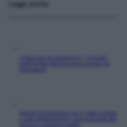
Leggi anche
«Oggi che se magnamo?»: 4 ricette
facili di Max Mariola senza pesare gli
ingredienti
Perché la pressione con il caldo scende
e sale all’improvviso: cosa succede alle
donne e cosa fare subito