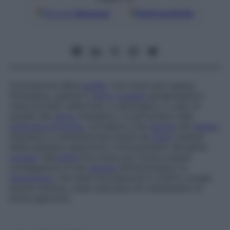
Google
Discover
Fonti preferite
Contrazione della
pupilla
. Una miosi può essere
fisiologica, quando il
nervo
oculare
parasimpatico
viene eccitato dalla luce, o patologica, in caso di
paralisi del
nervo
simpatico, in particolare nella
sindrome di Horner
, correlata a una
lesione
del
plesso
simpatico e caratterizzata anche da
ptosi
(caduta
della palpebra superiore) e infossamento del globo
oculare
nell’
orbita
.Una miosi può inoltre essere
conseguenza di una
terapia
farmacologica: la
pilocarpina
, che nella formulazione in collirio svolge
azione miotica, viene utilizzata nel trattamento di
alcuni glaucomi.