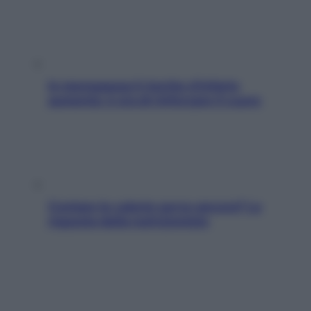
In menopausa il rischio d’infarto
aumenta: è ora di rinforzare il cuore
Contare le calorie serve ancora? La
risposta della nutrizionista