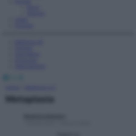
Fitness
Sport
Esercizi
Video
Podcast
Medicina AZ
Farmaci
Calcolatori
Oroscopo
Abbonamenti
Facebook
X
Instagram
Home
»
Medicina A-Z
Metaplasia
Redazione Starbene
1 Gennaio 2025 – Lettura 2 minuti
Seguici su