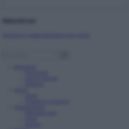
Abbonati ora!
Starbene ti regala benessere ogni mese!
Benessere
Psicologia
Rimedi naturali
Bellezza
Salute
News
Problemi e soluzioni
Alimentazione
Mangiare sano
Diete
Ricette