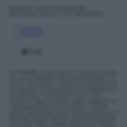
© Belpietro Edizioni Periodiche SRL –
Riproduzione riservata – P.Iva 13673600964
Chi siamo
Pubblicità
Facebook
X
Instagram
ATTENZIONE: Le informazioni contenute in questo
sito sono presentate a solo scopo informativo, in
nessun caso possono costituire la formulazione di
una diagnosi o la prescrizione di un trattamento, e
non intendono e non devono in alcun modo
sostituire il rapporto diretto medico-paziente o la
visita specialistica. Si raccomanda di chiedere
sempre il parere del proprio medico curante e/o di
specialisti riguardo qualsiasi indicazione riportata.
Se si hanno dubbi o quesiti sull’uso di un farmaco