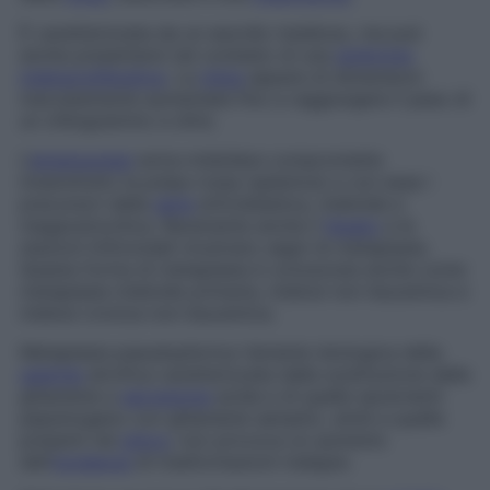
È caratterizzata da un esordio insidioso, ma può
anche presentarsi nel contesto di una
sindrome
mieloproliferativa
. La
milza
appare di dimensioni
marcatamente aumentate fino a raggiungere il peso di
un chilogrammo e oltre.
L’
ematopoiesi
extra-midollare compromette
innanzitutto la polpa rossa (splenica) e con essa i
precursori della
serie
eritroblastica, mieloide e
megacariocitica. Raramente anche il
fegato
e le
stazioni linfonodali mostrano segni di metaplasia.
Questa forma di metaplasia è conosciuta anche come
metaplasia mieloide primaria
,
mielosi non-leucemica
e
mielosi cronica non-leucemica
.
Metaplasia pseudopilorica
Variante istologica della
gastrite
atrofica caratterizzata dalla sostituzione delle
ghiandole a
secrezione
acida e di quelle secernenti
pepsinogeno con ghiandole semplici, simili a quelle
presenti nel
piloro
; non provoca un aumento
dell’
incidenza
di trasformazioni maligne.