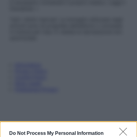
è necessario contattare il proprio medico. Leggi il
Disclaimer »
Tutti i diritti riservati. Le immagini utilizzate negli
articoli sono di proprietà dell’editore o concesse
in licenza per l’uso. È vietata la riproduzione non
autorizzata.
Informativa
Privacy Policy
Cookie Policy
Note Legali
Preferenze Privacy
Do Not Process My Personal Information