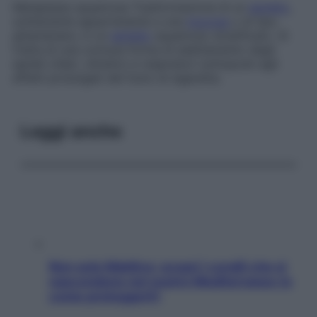
Metaplasia squamosa
Trasformazione di un
epitelio
,
solitamente appartenente a una
mucosa
o di tipo
ghiandolare, in un
epitelio
squamoso stratificato. Si
tratta di una comune forma di adattamento degli
epiteli ciliati, cilindrici e respiratori sottoposti agli
effetti prolungati del fumo di sigaretta.
Leggi anche
Non solo Maldive: scopri i coralli che si
nascondono nel nostro Mediterraneo (e
come proteggerli)