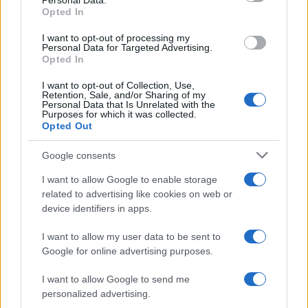
Personal Data.
not limited to your visit or usage behaviour. You may click to
Opted In
grant or deny consent to Google and its third-party tags to
use your data for below specified purposes in below Google
I want to opt-out of processing my
consent section.
Personal Data for Targeted Advertising.
Opted In
I want to opt-out of Collection, Use,
Retention, Sale, and/or Sharing of my
Personal Data that Is Unrelated with the
Purposes for which it was collected.
Opted Out
Google consents
I want to allow Google to enable storage
related to advertising like cookies on web or
device identifiers in apps.
I want to allow my user data to be sent to
Google for online advertising purposes.
I want to allow Google to send me
personalized advertising.