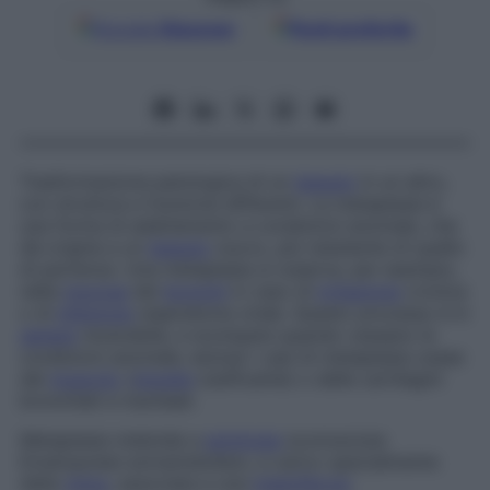
Google
Discover
Fonti preferite
Trasformazione patologica di un
tessuto
in un altro,
con struttura e funzione differenti. La metaplasia è
una forma di adattamento a condizioni anomale, che
dà origine a un
tessuto
nuovo, più resistente di quello
di partenza. Una metaplasia si osserva, per esempio,
nella
mucosa
dei
bronchi
in caso di
irritazione
cronica
o di
infezione
respiratoria virale. Questo processo è in
genere
reversibile, e scompare quando cessano le
condizioni anomale, esclusi i casi di metaplasia ossea
del
muscolo
(
miosite
ossificante) o delle cartilagini
bronchiali e tracheali.
Metaplasia mieloide a
eziologia
sconosciuta
Ematopoiesi extramidollare, a carico specialmente
della
milza
, associata a una
mielofibrosi
.