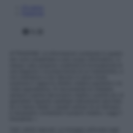
Chi siamo
Pubblicità
Facebook
X
Instagram
ATTENZIONE: Le informazioni contenute in questo
sito sono presentate a solo scopo informativo, in
nessun caso possono costituire la formulazione di
una diagnosi o la prescrizione di un trattamento, e
non intendono e non devono in alcun modo
sostituire il rapporto diretto medico-paziente o la
visita specialistica. Si raccomanda di chiedere
sempre il parere del proprio medico curante e/o di
specialisti riguardo qualsiasi indicazione riportata.
Se si hanno dubbi o quesiti sull’uso di un farmaco
è necessario contattare il proprio medico. Leggi il
Disclaimer »
Tutti i diritti riservati. Le immagini utilizzate negli