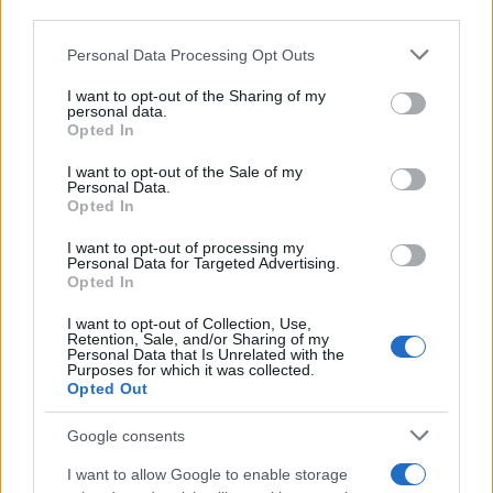
downstream participants.
Personal Data Processing Opt Outs
This information may also be disclosed by us to third parties
on the IAB’s List of Downstream Participants that may further
I want to opt-out of the Sharing of my
disclose it to other third parties.
personal data.
Opted In
Please note that this website/app uses one or more Google
services and may gather and store information including but
I want to opt-out of the Sale of my
Personal Data.
not limited to your visit or usage behaviour. You may click to
Opted In
grant or deny consent to Google and its third-party tags to
use your data for below specified purposes in below Google
I want to opt-out of processing my
consent section.
Personal Data for Targeted Advertising.
Opted In
I want to opt-out of Collection, Use,
Retention, Sale, and/or Sharing of my
Personal Data that Is Unrelated with the
Purposes for which it was collected.
Opted Out
Google consents
I want to allow Google to enable storage