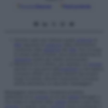
Google
Discover
Fonti preferite
Termine usato per indicare quella
molecola
di
RNA
deputata al
trasporto
delle informazioni
contenute nella
sequenza
del
DNA
, fino al luogo
di sintesi delle proteine, dove essa determina la
sequenza
esatta dei residui aminoacidici.
Mediatore di un effetto, per esempio un
ormone
secreto in una parte dell’
organismo
e che esplica
il proprio effetto su cellule distanti dal proprio
luogo di sintesi, talvolta innescando la propria
azione attraverso un secondo messaggero.
Messaggero secondario
Sostanza prodotta
dall’azione di un
ormone
su di una
cellula
bersaglio e
che media la risposta della
cellula
stessa a quel dato
ormone
. In questo caso, l’
ormone
viene considerato il