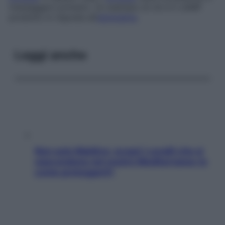
messaggero primario. Un esempio di ciò è il cAMP
prodotto in risposta all’
adrenalina
.
Leggi anche
Non solo Maldive: scopri i coralli che si
nascondono nel nostro Mediterraneo (e
come proteggerli)