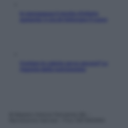
In menopausa il rischio d’infarto
aumenta: è ora di rinforzare il cuore
Contare le calorie serve ancora? La
risposta della nutrizionista
© Belpietro Edizioni Periodiche SRL –
Riproduzione riservata – P.Iva 13673600964