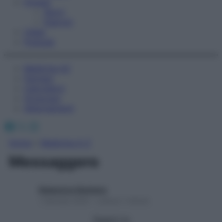
Fitness
Sport
Esercizi
Video
Podcast
Medicina AZ
Farmaci
Calcolatori
Oroscopo
Abbonamenti
Facebook
X
Instagram
Home
»
Medicina A-Z
Messaggero
Redazione Starbene
1 Gennaio 2025 – Lettura 1 minuto
Seguici su