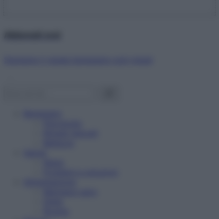
Abbonati ora!
Starbene ti regala benessere ogni mese!
Benessere
Psicologia
Rimedi naturali
Bellezza
Salute
News
Problemi e soluzioni
Alimentazione
Mangiare sano
Diete
Ricette