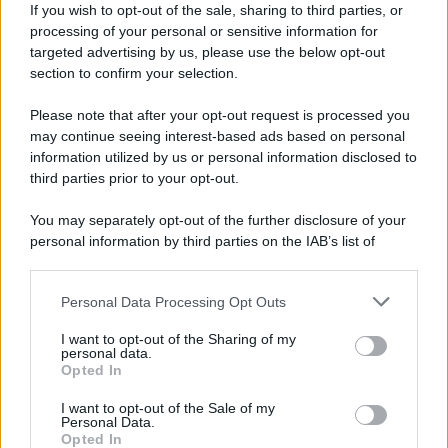
If you wish to opt-out of the sale, sharing to third parties, or
processing of your personal or sensitive information for
targeted advertising by us, please use the below opt-out
section to confirm your selection.
Please note that after your opt-out request is processed you
may continue seeing interest-based ads based on personal
information utilized by us or personal information disclosed to
third parties prior to your opt-out.
You may separately opt-out of the further disclosure of your
personal information by third parties on the IAB’s list of
downstream participants.
Personal Data Processing Opt Outs
This information may also be disclosed by us to third parties
on the IAB’s List of Downstream Participants that may further
I want to opt-out of the Sharing of my
disclose it to other third parties.
personal data.
Opted In
Please note that this website/app uses one or more Google
services and may gather and store information including but
I want to opt-out of the Sale of my
Personal Data.
not limited to your visit or usage behaviour. You may click to
Opted In
grant or deny consent to Google and its third-party tags to