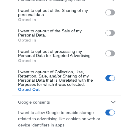
This information may also be disclosed by us to third parties
on the IAB’s List of Downstream Participants that may further
I want to opt-out of the Sharing of my
disclose it to other third parties.
personal data.
Opted In
Please note that this website/app uses one or more Google
services and may gather and store information including but
I want to opt-out of the Sale of my
Personal Data.
not limited to your visit or usage behaviour. You may click to
Opted In
grant or deny consent to Google and its third-party tags to
use your data for below specified purposes in below Google
I want to opt-out of processing my
consent section.
Personal Data for Targeted Advertising.
Opted In
I want to opt-out of Collection, Use,
Retention, Sale, and/or Sharing of my
Personal Data that Is Unrelated with the
Purposes for which it was collected.
Opted Out
Google consents
I want to allow Google to enable storage
related to advertising like cookies on web or
device identifiers in apps.