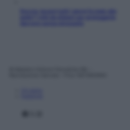
Doccia, lavarsi tutti i giorni fa male alla
pelle? I miti da sfatare per proteggerla
davvero senza stressarla
© Belpietro Edizioni Periodiche SRL –
Riproduzione riservata – P.Iva 13673600964
Chi siamo
Pubblicità
Facebook
X
Instagram