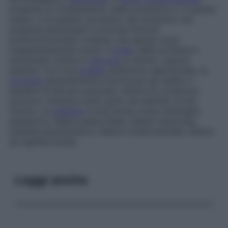
presenta un innalzamento della pressione e, in questo
stadio, è di aspetto purulento dal momento che
presenta abbondanti e anomali linfociti
polimorfonucleati e batteri che spesso sono
inaspettatamente scarsi. Il
livello
delle proteine è
aumentato mentre il
glucosio
è ridotto, oppure
assente. Con una
terapia
antibiotica appropriata, la
prognosi
generalmente è buona per gli adulti e i
bambini di età più avanzata, mentre le condizioni
possono rimanere molto gravi nei bambini di età
minore. La
malattia
è nota anche come
meningite
epidemica
,
febbre petecchiale
,
febbre tetanoide
,
malattia esantematica
,
febbre cerebrospinale
,
febbre
da rigidità nucale
.
Leggi anche