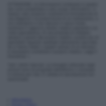
ATTENZIONE: Le informazioni contenute in questo
sito sono presentate a solo scopo informativo, in
nessun caso possono costituire la formulazione di
una diagnosi o la prescrizione di un trattamento, e
non intendono e non devono in alcun modo
sostituire il rapporto diretto medico-paziente o la
visita specialistica. Si raccomanda di chiedere
sempre il parere del proprio medico curante e/o di
specialisti riguardo qualsiasi indicazione riportata.
Se si hanno dubbi o quesiti sull’uso di un farmaco
è necessario contattare il proprio medico. Leggi il
Disclaimer »
Tutti i diritti riservati. Le immagini utilizzate negli
articoli sono di proprietà dell’editore o concesse
in licenza per l’uso. È vietata la riproduzione non
autorizzata.
Informativa
Privacy Policy