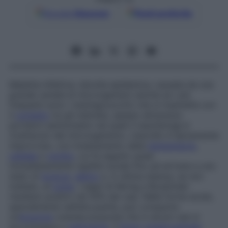
Google
Discover
Fonti preferite
Malattia infettiva, talvolta epidemica, causata da una
grande varietà di microrganismi (anche se i più
frequenti sono i meningococchi) che si trasmette con
il
contatto
tra gli individui, spesso attraverso
portatori asintomatici nei quali il nasofaringe è
ricettacolo del microrganismo. L’esordio è tipicamente
improvviso, con innalzamento della
temperatura
,
cefalea
e
vomito
, cui fa seguito quasi
immediatamente rigidità nucale fino ad arrivare a uno
stato di
torpore
,
delirio
e, in ultima istanza, se non
trattato, al
coma
. I segni di Kernig e Brudzinski
risultano positivi nel 50% dei casi. Nelle forme acute,
specialmente nell’età puerile, può comparire
un’
eruzione
cutanea purpurea che in alcuni casi si
accompagna a
setticemia
. Il
liquor cerebrospinale