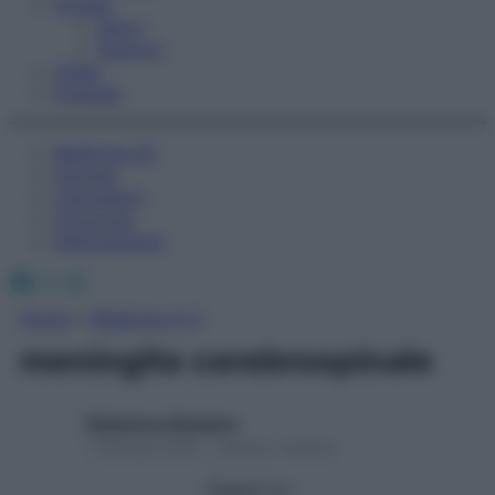
Fitness
Sport
Esercizi
Video
Podcast
Medicina AZ
Farmaci
Calcolatori
Oroscopo
Abbonamenti
Facebook
X
Instagram
Home
»
Medicina A-Z
meningite cerebrospinale
Redazione Starbene
1 Gennaio 2025 – Lettura 1 minuto
Seguici su