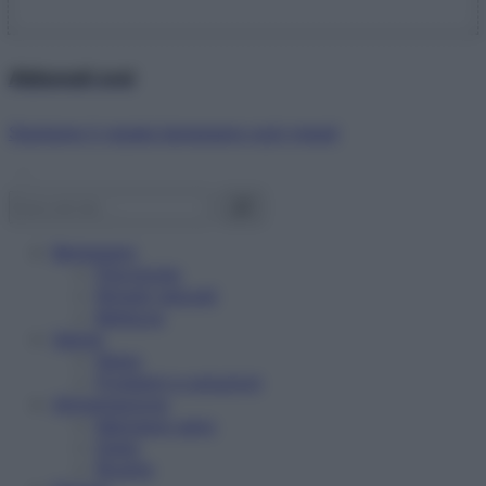
Abbonati ora!
Starbene ti regala benessere ogni mese!
Benessere
Psicologia
Rimedi naturali
Bellezza
Salute
News
Problemi e soluzioni
Alimentazione
Mangiare sano
Diete
Ricette