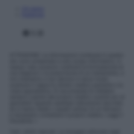
Chi siamo
Pubblicità
Facebook
X
Instagram
ATTENZIONE: Le informazioni contenute in questo
sito sono presentate a solo scopo informativo, in
nessun caso possono costituire la formulazione di
una diagnosi o la prescrizione di un trattamento, e
non intendono e non devono in alcun modo
sostituire il rapporto diretto medico-paziente o la
visita specialistica. Si raccomanda di chiedere
sempre il parere del proprio medico curante e/o di
specialisti riguardo qualsiasi indicazione riportata.
Se si hanno dubbi o quesiti sull’uso di un farmaco
è necessario contattare il proprio medico. Leggi il
Disclaimer »
Tutti i diritti riservati. Le immagini utilizzate negli