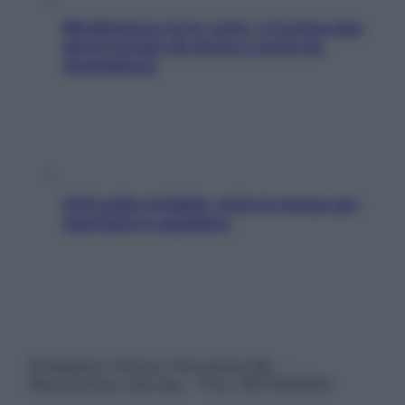
Mindfulness tra le vette: a Cortina due
giorni lontani da stress e ansia da
smartphone
SOS pelle irritabile: tutte le mosse per
riportarla in equilibrio
© Belpietro Edizioni Periodiche SRL –
Riproduzione riservata – P.Iva 13673600964