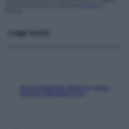
esercita sulla memoria un’azione
stimolante
o
inibente.
Leggi anche
Aria condizionata: usala così, senza
rischiare raffreddore & Co.