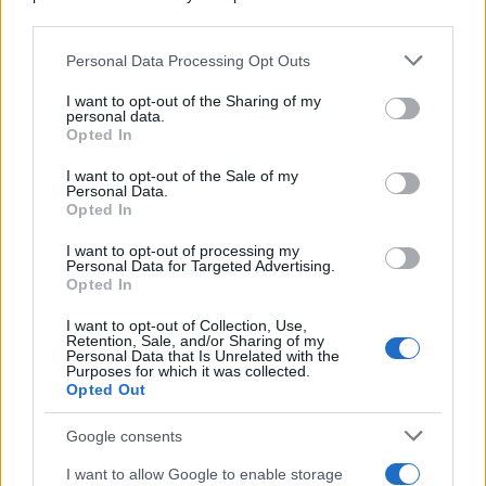
downstream participants.
Personal Data Processing Opt Outs
This information may also be disclosed by us to third parties
on the IAB’s List of Downstream Participants that may further
I want to opt-out of the Sharing of my
disclose it to other third parties.
personal data.
Opted In
Please note that this website/app uses one or more Google
services and may gather and store information including but
I want to opt-out of the Sale of my
Personal Data.
not limited to your visit or usage behaviour. You may click to
Opted In
grant or deny consent to Google and its third-party tags to
use your data for below specified purposes in below Google
I want to opt-out of processing my
consent section.
Personal Data for Targeted Advertising.
Opted In
I want to opt-out of Collection, Use,
Retention, Sale, and/or Sharing of my
Personal Data that Is Unrelated with the
Purposes for which it was collected.
Opted Out
Google consents
I want to allow Google to enable storage