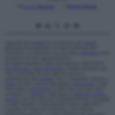
Google
Discover
Fonti preferite
Capacità del
cervello
di conservare una
traccia
dell’esperienza passata e di farla riaffiorare alla
coscienza. La memoria è un processo
complesso
che
comporta tre fasi: apprendimento,
immagazzinamento delle informazioni, restituzione
(
evocazione
e
riconoscimento
). Questi fenomeni non
sono controllati da una regione precisa e
specializzata del
cervello
, ma si sviluppano insieme a
livello
di centri nervosi polivalenti (
ippocampo
, corpi
mammillari e
ipotalamo
) e delle fibre nervose che li
collegano. In
genere
si distingue la
memoria a breve
termine
, che non dura più di qualche minuto, da quella
a lungo termine. In psicoanalisi è stato elaborato il
concetto di “memoria inconscia”, che influisce
sull’attività psichica. Lo stato affettivo del soggetto