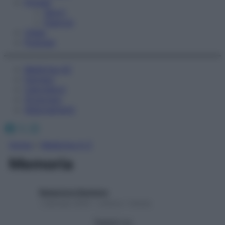
Fitness
Sport
Esercizi
Video
Podcast
Medicina AZ
Farmaci
Calcolatori
Oroscopo
Abbonamenti
Facebook
X
Instagram
Home
»
Medicina A-Z
Memoria
Redazione Starbene
1 Gennaio 2025 – Lettura 1 minuto
Seguici su