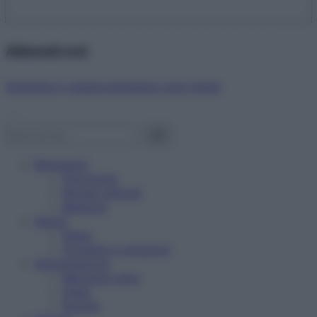
Abbonati ora!
Starbene ti regala benessere ogni mese!
Benessere
Psicologia
Rimedi naturali
Bellezza
Salute
News
Problemi e soluzioni
Alimentazione
Mangiare sano
Diete
Ricette