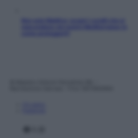
Non solo Maldive: scopri i coralli che si
nascondono nel nostro Mediterraneo (e
come proteggerli)
© Belpietro Edizioni Periodiche SRL –
Riproduzione riservata – P.Iva 13673600964
Chi siamo
Pubblicità
Facebook
X
Instagram