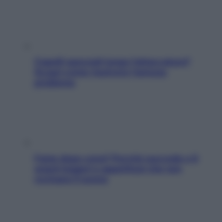
Capelli spezzati lungo l’attaccatura?
Scopri come risolvere l’annoso
problema
Fame dopo cena? Perché succede e 6
snack leggeri e appetitosi che non
rovinano il sonno