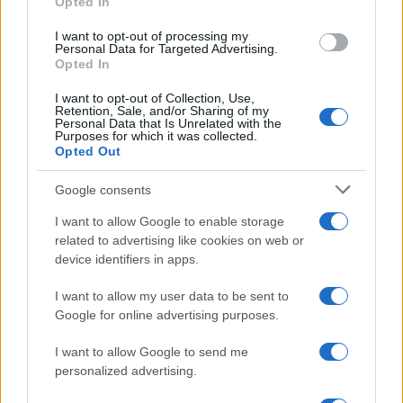
Opted In
grant or deny consent to Google and its third-party tags to
use your data for below specified purposes in below Google
I want to opt-out of processing my
consent section.
Personal Data for Targeted Advertising.
Opted In
I want to opt-out of Collection, Use,
Retention, Sale, and/or Sharing of my
Personal Data that Is Unrelated with the
Purposes for which it was collected.
Opted Out
Google consents
I want to allow Google to enable storage
related to advertising like cookies on web or
device identifiers in apps.
I want to allow my user data to be sent to
Google for online advertising purposes.
I want to allow Google to send me
personalized advertising.