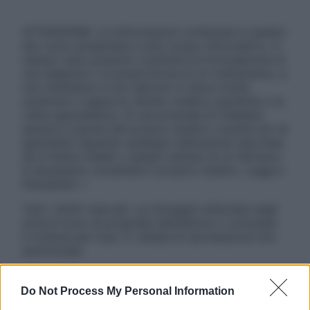
ATTENZIONE: Le informazioni contenute in questo
sito sono presentate a solo scopo informativo, in
nessun caso possono costituire la formulazione di
una diagnosi o la prescrizione di un trattamento, e
non intendono e non devono in alcun modo
sostituire il rapporto diretto medico-paziente o la
visita specialistica. Si raccomanda di chiedere
sempre il parere del proprio medico curante e/o di
specialisti riguardo qualsiasi indicazione riportata.
Se si hanno dubbi o quesiti sull’uso di un farmaco
è necessario contattare il proprio medico. Leggi il
Disclaimer »
Tutti i diritti riservati. Le immagini utilizzate negli
articoli sono di proprietà dell’editore o concesse
in licenza per l’uso. È vietata la riproduzione non
autorizzata.
Do Not Process My Personal Information