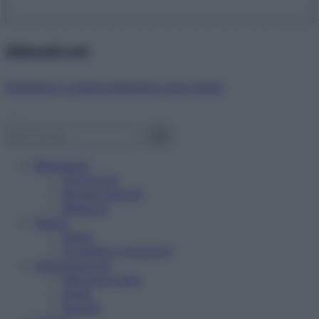
Abbonati ora!
Starbene ti regala benessere ogni mese!
Benessere
Psicologia
Rimedi naturali
Bellezza
Salute
News
Problemi e soluzioni
Alimentazione
Mangiare sano
Diete
Ricette