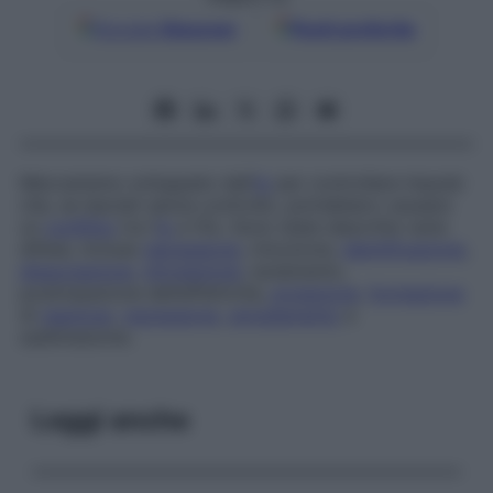
Google
Discover
Fonti preferite
Meccanismo sviluppato dall’
Io
per controllare impulsi
che, se lasciati senza controllo, potrebbero causare
un
conflitto
tra l’
Io
e l’Es. Sono state descritte varie
difese, incluse
repressione
, rimozione,
identificazione
,
dissociazione
,
introiezione
, isolamento,
posticipazione dell’affettività,
proiezione
,
formazione
di
reazione
,
regressione
,
annullamento
e
sublimazione.
Leggi anche