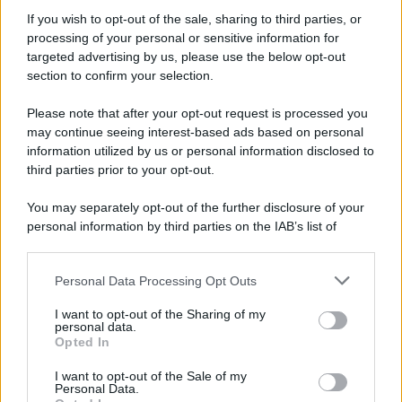
Informativa
Privacy Policy
If you wish to opt-out of the sale, sharing to third parties, or
Cookie Policy
processing of your personal or sensitive information for
Note Legali
targeted advertising by us, please use the below opt-out
Preferenze Privacy
section to confirm your selection.
Please note that after your opt-out request is processed you
may continue seeing interest-based ads based on personal
information utilized by us or personal information disclosed to
third parties prior to your opt-out.
You may separately opt-out of the further disclosure of your
personal information by third parties on the IAB’s list of
downstream participants.
Personal Data Processing Opt Outs
This information may also be disclosed by us to third parties
on the IAB’s List of Downstream Participants that may further
I want to opt-out of the Sharing of my
disclose it to other third parties.
personal data.
Opted In
Please note that this website/app uses one or more Google
services and may gather and store information including but
I want to opt-out of the Sale of my
Personal Data.
not limited to your visit or usage behaviour. You may click to