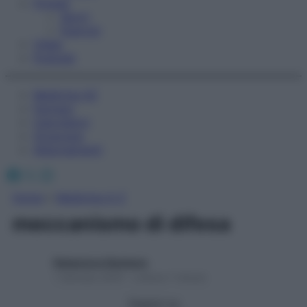
Fitness
Sport
Esercizi
Video
Podcast
Medicina AZ
Farmaci
Calcolatori
Oroscopo
Abbonamenti
Facebook
X
Instagram
Home
»
Medicina A-Z
meccanismo di difesa
Redazione Starbene
1 Gennaio 2025 – Lettura 1 minuto
Seguici su