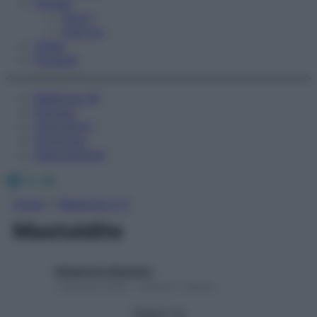
Fitness
Sport
Esercizi
Video
Podcast
Medicina AZ
Farmaci
Calcolatori
Oroscopo
Abbonamenti
Facebook
X
Instagram
Home
»
Medicina A-Z
Mastoidite
Redazione Starbene
1 Gennaio 2025 – Lettura 1 minuto
Seguici su