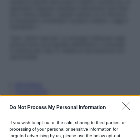
sempre il parere del proprio medico curante e/o di
specialisti riguardo qualsiasi indicazione riportata.
Se si hanno dubbi o quesiti sull’uso di un farmaco
è necessario contattare il proprio medico. Leggi il
Disclaimer »
Tutti i diritti riservati. Le immagini utilizzate negli
articoli sono di proprietà dell’editore o concesse
in licenza per l’uso. È vietata la riproduzione non
autorizzata.
Informativa
Privacy Policy
Cookie Policy
Note Legali
Do Not Process My Personal Information
Preferenze Privacy
If you wish to opt-out of the sale, sharing to third parties, or
processing of your personal or sensitive information for
targeted advertising by us, please use the below opt-out