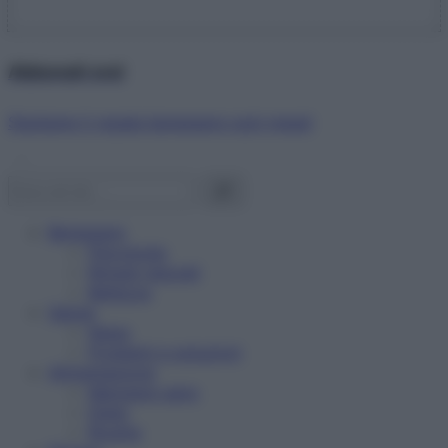
Abbonati ora!
Starbene ti regala benessere ogni mese!
Benessere
Psicologia
Rimedi naturali
Bellezza
Salute
News
Problemi e soluzioni
Alimentazione
Mangiare sano
Diete
Ricette