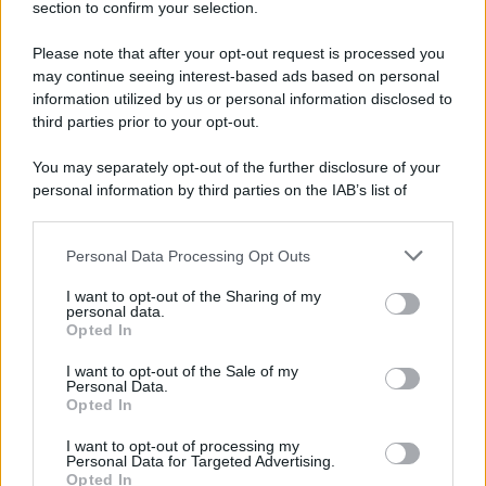
section to confirm your selection.
Please note that after your opt-out request is processed you
may continue seeing interest-based ads based on personal
information utilized by us or personal information disclosed to
third parties prior to your opt-out.
You may separately opt-out of the further disclosure of your
personal information by third parties on the IAB’s list of
downstream participants.
Personal Data Processing Opt Outs
This information may also be disclosed by us to third parties
on the IAB’s List of Downstream Participants that may further
I want to opt-out of the Sharing of my
disclose it to other third parties.
personal data.
Opted In
Please note that this website/app uses one or more Google
services and may gather and store information including but
I want to opt-out of the Sale of my
Personal Data.
not limited to your visit or usage behaviour. You may click to
Opted In
grant or deny consent to Google and its third-party tags to
use your data for below specified purposes in below Google
I want to opt-out of processing my
consent section.
Personal Data for Targeted Advertising.
Opted In