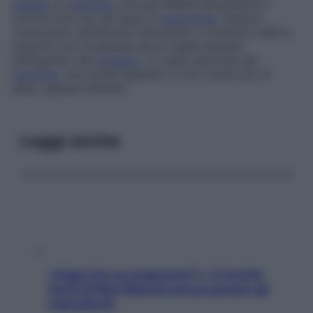
genere
un
bambino
, accusa febbre persistente e
un’otite che non dà segni di
guarigione
; l’esame
otoscopico (effettuato attraverso il condotto uditivo
esterno) non evidenzia alcun miglioramento
dell’aspetto del
timpano
. Lo stato generale del
bambino
, che perde appetito e non cresce più di
peso, appare alterato.
Leggi anche
«Oggi che se magnamo?»: 4 ricette
facili di Max Mariola senza pesare gli
ingredienti