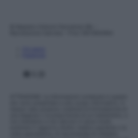
© Belpietro Edizioni Periodiche SRL –
Riproduzione riservata – P.Iva 13673600964
Chi siamo
Pubblicità
Facebook
X
Instagram
ATTENZIONE: Le informazioni contenute in questo
sito sono presentate a solo scopo informativo, in
nessun caso possono costituire la formulazione di
una diagnosi o la prescrizione di un trattamento, e
non intendono e non devono in alcun modo
sostituire il rapporto diretto medico-paziente o la
visita specialistica. Si raccomanda di chiedere