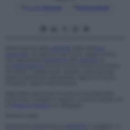
Google
Discover
Fonti preferite
Infiammazione della
mastoide
(base dell’
osso
temporale
). Ne esistono due forme: quella cronica,
che rappresenta l’
estensione
alla
mastoide
di
un’
infiammazione
dovuta a otite cronica, protrattasi
nel tempo, e quella acuta. Questa a sua volta può
essere mascherata (decapitata), oggi la forma più
frequente, oppure esteriorizzata.
Mastoidite mascherata
Si tratta di una mastoidite
acuta che si sviluppa in seguito a un’otite trattata con
un’
antibioticoterapia
non adeguata.
Sintomi e segni
Nonostante l’assunzione di
antibiotici
, il soggetto, in