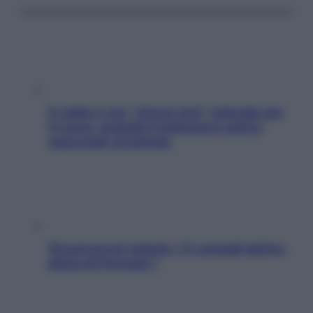
Il caldo è uno “stress test” naturale per
il cuore: quando il malessere estivo
nasconde un’aritmia
Sicurezza al volante: i 5 consigli dell’ex
pilota di Formula 1