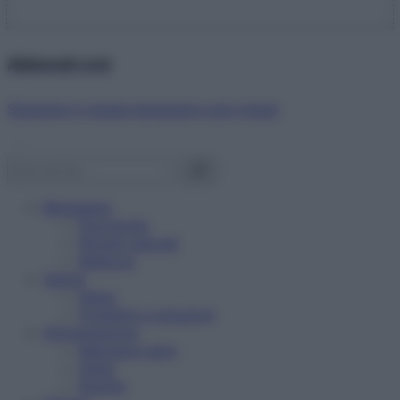
Abbonati ora!
Starbene ti regala benessere ogni mese!
Benessere
Psicologia
Rimedi naturali
Bellezza
Salute
News
Problemi e soluzioni
Alimentazione
Mangiare sano
Diete
Ricette