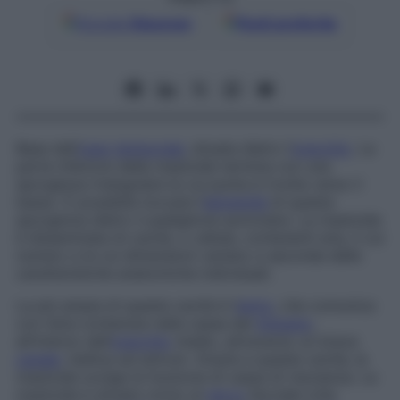
Google
Discover
Fonti preferite
Base dell’
osso temporale
, situata dietro l’
orecchio
. La
parte inferiore della mastoide termina con una
sporgenza triangolare la cui punta è rivolta verso il
basso. È possibile toccare l’
estremità
di questa
sporgenza dietro il padiglione auricolare. La mastoide
è disseminata di cavità, o cellule, contenenti aria, il cui
numero e le cui dimensioni variano a seconda delle
caratteristiche anatomiche individuali.
La più ampia di queste cavità è l’
antro
, che comunica
con l’aria contenuta nella cassa del
timpano
,
all’interno dell’
orecchio
medio, attraverso un breve
canale
, l’aditus ad antrum. Grazie a queste cavità, la
mastoide svolge la funzione di cassa di risonanza. La
mastoide è situata vicino al
nervo
facciale (che