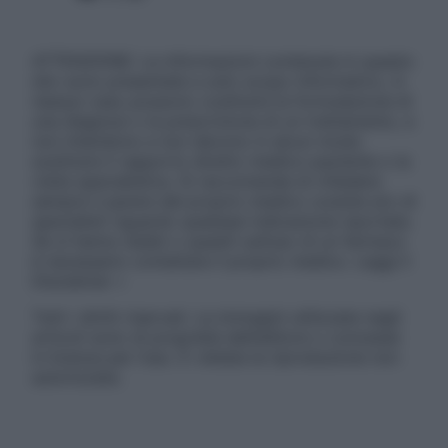
ATTENZIONE: Le informazioni contenute in questo
sito sono presentate a solo scopo informativo, in
nessun caso possono costituire la formulazione di
una diagnosi o la prescrizione di un trattamento, e
non intendono e non devono in alcun modo
sostituire il rapporto diretto medico-paziente o la
visita specialistica. Si raccomanda di chiedere
sempre il parere del proprio medico curante e/o di
specialisti riguardo qualsiasi indicazione riportata.
Se si hanno dubbi o quesiti sull’uso di un farmaco
è necessario contattare il proprio medico. Leggi il
Disclaimer »
Tutti i diritti riservati. Le immagini utilizzate negli
articoli sono di proprietà dell’editore o concesse
in licenza per l’uso. È vietata la riproduzione non
autorizzata.