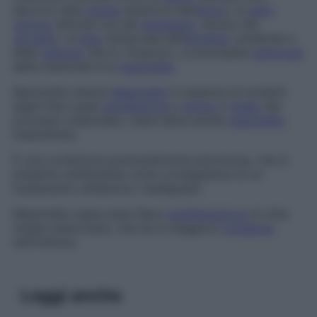
decorre nella
parete
anteriore dell’
antro
), al
seno
venoso
laterale (via del
drenaggio
venoso del
cervello
), al
lobo
temporale dell’
emisfero
cerebrale e
delle
meningi
che lo rivestono. La principale
patologia
della mastoide è la
mastoidite
.
Mastoidite silente
Mastoidite
in assenza di evidenti
segni fisici quali
tumefazione
e
dolore
a
livello
del
processo mastoideo; viene detta anche
mastoidite
mascherata.
È una condizione potenzialmente pericolosa, che si
presenta solitamente come conseguenza di un
trattamento antibiotico inadeguato.
Mastoidite tubercolare
Rara
manifestazione
di otite
media tubercolare, che ha la maggiore
incidenza
nell’infanzia.
Leggi anche