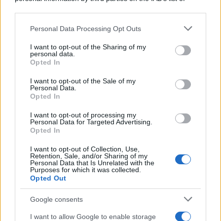
downstream participants.
Personal Data Processing Opt Outs
This information may also be disclosed by us to third parties
on the IAB’s List of Downstream Participants that may further
I want to opt-out of the Sharing of my
disclose it to other third parties.
personal data.
Opted In
Please note that this website/app uses one or more Google
services and may gather and store information including but
I want to opt-out of the Sale of my
Personal Data.
not limited to your visit or usage behaviour. You may click to
Opted In
grant or deny consent to Google and its third-party tags to
use your data for below specified purposes in below Google
I want to opt-out of processing my
consent section.
Personal Data for Targeted Advertising.
Opted In
I want to opt-out of Collection, Use,
Retention, Sale, and/or Sharing of my
Personal Data that Is Unrelated with the
Purposes for which it was collected.
Opted Out
Google consents
I want to allow Google to enable storage