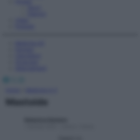
Fitness
Sport
Esercizi
Video
Podcast
Medicina AZ
Farmaci
Calcolatori
Oroscopo
Abbonamenti
Facebook
X
Instagram
Home
»
Medicina A-Z
Mastoide
Redazione Starbene
1 Gennaio 2025 – Lettura 1 minuto
Seguici su