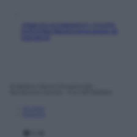
«Oggi che se magnamo?»: 4 ricette
facili di Max Mariola senza pesare gli
ingredienti
© Belpietro Edizioni Periodiche SRL –
Riproduzione riservata – P.Iva 13673600964
Chi siamo
Pubblicità
Facebook
X
Instagram