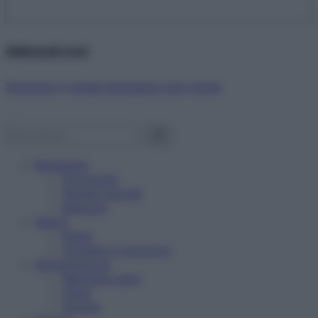
Abbonati ora!
Starbene ti regala benessere ogni mese!
Benessere
Psicologia
Rimedi naturali
Bellezza
Salute
News
Problemi e soluzioni
Alimentazione
Mangiare sano
Diete
Ricette