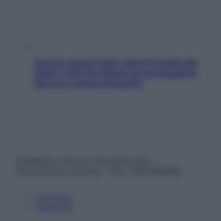
Doccia, lavarsi tutti i giorni fa male alla
pelle? I miti da sfatare per proteggerla
davvero senza stressarla
© Belpietro Edizioni Periodiche SRL –
Riproduzione riservata – P.Iva 13673600964
Chi siamo
Pubblicità