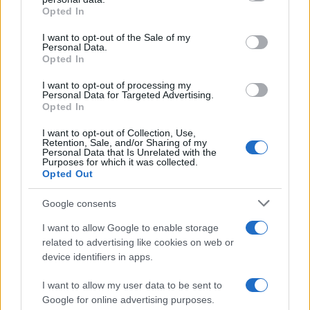
Opted In
Please note that this website/app uses one or more Google
services and may gather and store information including but
I want to opt-out of the Sale of my
Personal Data.
not limited to your visit or usage behaviour. You may click to
Opted In
grant or deny consent to Google and its third-party tags to
use your data for below specified purposes in below Google
I want to opt-out of processing my
consent section.
Personal Data for Targeted Advertising.
Opted In
I want to opt-out of Collection, Use,
Retention, Sale, and/or Sharing of my
Personal Data that Is Unrelated with the
Purposes for which it was collected.
Opted Out
Google consents
I want to allow Google to enable storage
related to advertising like cookies on web or
device identifiers in apps.
I want to allow my user data to be sent to
Google for online advertising purposes.