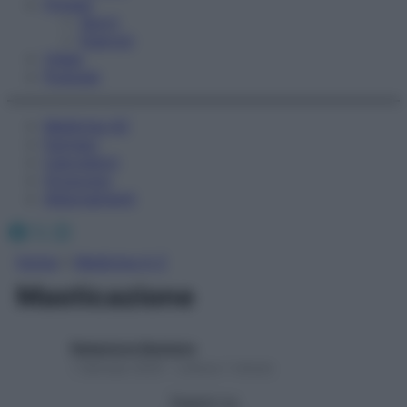
Fitness
Sport
Esercizi
Video
Podcast
Medicina AZ
Farmaci
Calcolatori
Oroscopo
Abbonamenti
Facebook
X
Instagram
Home
»
Medicina A-Z
Masticazione
Redazione Starbene
1 Gennaio 2025 – Lettura 1 minuto
Seguici su