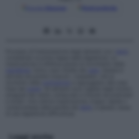
Google
Discover
Fonti preferite
Processo di frantumazione degli alimenti con i
denti
,
considerato la prima tappa della digestione. La
masticazione si effettua grazie al movimento della
mandibola
, l’unico osso mobile del
capo
. Questa è
attivata da potenti muscoli, i masseteri, che al
momento della
contrazione
si appoggiano alle ossa
fisse del
cranio
. Gli alimenti sono tagliati dagli incisivi,
strappati dai canini, schiacciati e triturati da premolari
e molari. Una cattiva masticazione, troppo rapida o
compromessa dalla perdita dei
denti
, è spesso causa
di una digestione difficoltosa.
Leggi anche