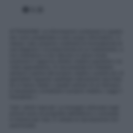
Facebook
X
Instagram
ATTENZIONE: Le informazioni contenute in questo
sito sono presentate a solo scopo informativo, in
nessun caso possono costituire la formulazione di
una diagnosi o la prescrizione di un trattamento, e
non intendono e non devono in alcun modo
sostituire il rapporto diretto medico-paziente o la
visita specialistica. Si raccomanda di chiedere
sempre il parere del proprio medico curante e/o di
specialisti riguardo qualsiasi indicazione riportata.
Se si hanno dubbi o quesiti sull’uso di un farmaco
è necessario contattare il proprio medico. Leggi il
Disclaimer »
Tutti i diritti riservati. Le immagini utilizzate negli
articoli sono di proprietà dell’editore o concesse
in licenza per l’uso. È vietata la riproduzione non
autorizzata.