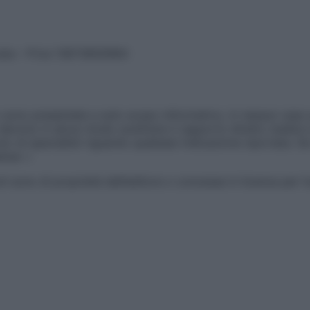
vata – P.Iva 13673600964
sono presentate a solo scopo informativo, in nessun caso p
devono in alcun modo sostituire il rapporto diretto medico-p
 di specialisti riguardo qualsiasi indicazione riportata. Se
aimer »
ticoli sono di proprietà dell’editore o concesse in licenza per 