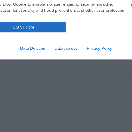
nte e lo strato mesodermico laterale. Negli embrioni
o allow Google to enable storage related to security, including
e
caudalmente
in una colonna non segmentata, detta
cation functionality and fraud prevention, and other user protection.
pano nei segmenti metamerici del
cordone
, dando
onefro
,
mesonefro
e metanefro.
CONFIRM
llule iniziale che si separa all’interno del
stocisti
concava dei mammiferi e destinato a
Data Deletion
Data Access
Privacy Policy