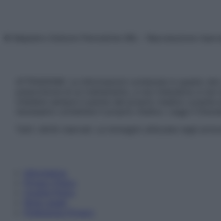
© Belpietro Edizioni Periodiche SRL – Riproduzione riser
ATTENZIONE: Le informazioni contenute in questo sito 
prescrizione di un trattamento, e non intendono e non 
chiedere sempre il parere del proprio medico curante e/o
necessario contattare il proprio medico. Leggi il Discl
Tutti i diritti riservati. Le immagini utilizzate negli ar
Informativa
Privacy Policy
Cookie Policy
Note Legali
Preferenze Privacy