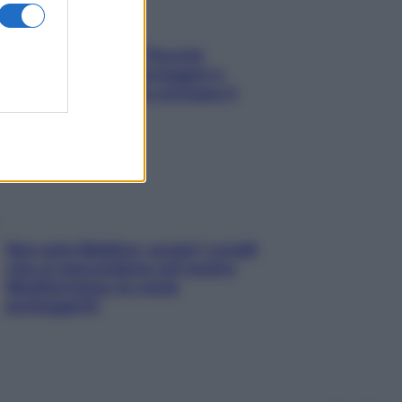
Fame dopo cena? Perché
succede e 6 snack leggeri e
appetitosi che non rovinano il
sonno
Non solo Maldive: scopri i coralli
che si nascondono nel nostro
Mediterraneo (e come
proteggerli)