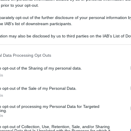
 prior to your opt-out.
rately opt-out of the further disclosure of your personal information by
he IAB’s list of downstream participants.
tion may also be disclosed by us to third parties on the IAB’s List of 
 that may further disclose it to other third parties.
 that this website/app uses one or more Google services and may gath
l Data Processing Opt Outs
including but not limited to your visit or usage behaviour. You may click 
 to Google and its third-party tags to use your data for below specifi
o opt-out of the Sharing of my personal data.
ogle consent section.
In
o opt-out of the Sale of my Personal Data.
In
to opt-out of processing my Personal Data for Targeted
ing.
In
o opt-out of Collection, Use, Retention, Sale, and/or Sharing
ersonal Data that Is Unrelated with the Purposes for which it