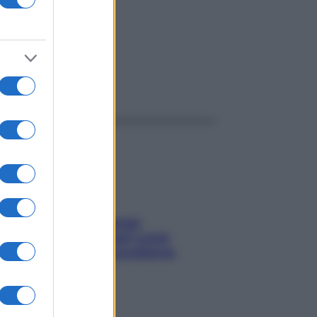
ggi anche
Capelli spezzati lungo
l’attaccatura? Scopri come
risolvere l’annoso problema