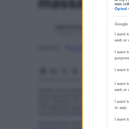
massa cellul
was col
Opted 
Google 
Redazione Starbene
1 Gennaio 2025 – Lettura 1 minuto
I want t
web or d
Google
Discover
Fon
Seguici su
I want t
purpose
I want 
I want t
Tessuto attivo metabolizzante del corpo. 
web or d
approssimativamente il 55% del peso corp
molto inferiore. Può essere calcolata molt
I want t
70% dell’intera massa cellulare è
acqua
, l’
or app.
extracellulare dall’
acqua
corporea totale.
I want t
Massa
cellulare intermedia
Massa di
meso