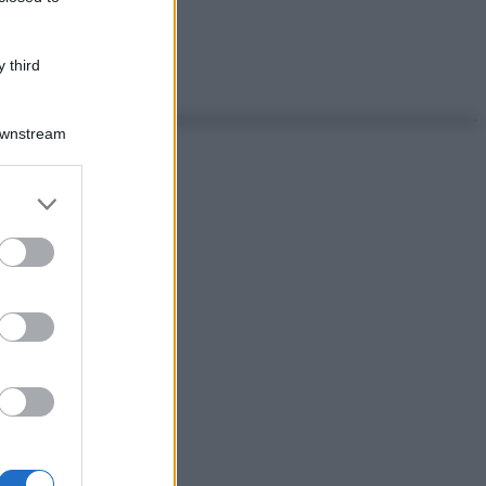
 third
Downstream
er and store
to grant or
ed purposes