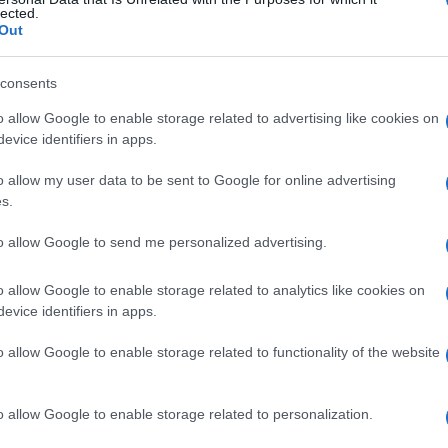
are
lected.
Out
consents
Le
o allow Google to enable storage related to advertising like cookies on
evice identifiers in apps.
ti preferite
o allow my user data to be sent to Google for online advertising
s.
to allow Google to send me personalized advertising.
o allow Google to enable storage related to analytics like cookies on
In un individuo attivo, magro e sano, rappresenta
evice identifiers in apps.
oreo totale. In una persona obesa, la percentuale è
iplicando l’
acqua
delle cellule per 100/70. Poiché il
o allow Google to enable storage related to functionality of the website
acqua
cellulare è calcolata sottraendo l’
acqua
o allow Google to enable storage related to personalization.
derma
negli embrioni in stadio precoce, situata tra il