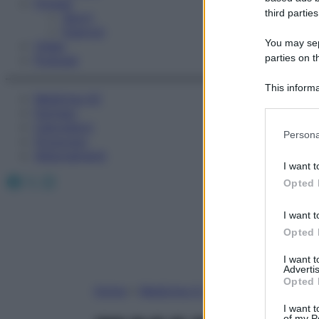
Fitness
third parties
Sport
Esercizi
You may sepa
Video
parties on t
Podcast
This informa
Medicina AZ
Participants
Farmaci
Calcolatori
Please note
Persona
Oroscopo
information 
Abbonamenti
deny consent
I want t
in below Go
Facebook
X
Instagram
Opted 
I want t
Opted 
I want 
Advertis
Opted 
Home
»
Medicina A-Z
I want t
of my P