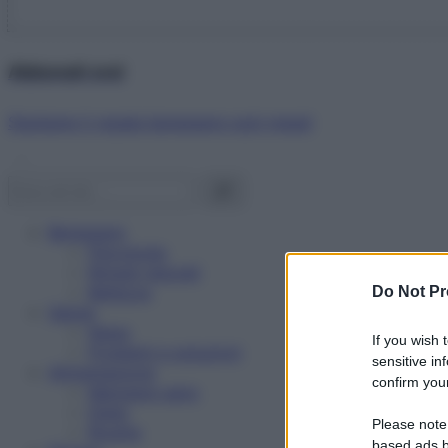
Abbonati ora!
Starbene ti regala benessere ogni mese!
Benessere
Psicologia
Rimedi naturali
Bellezza
Do Not Pr
Salute
News
If you wish 
Problemi e soluzioni
sensitive in
Alimentazione
confirm your
Mangiare sano
Diete
Please note
Ricette
based ads b