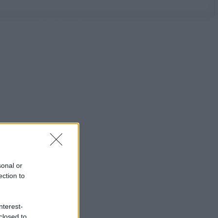
sonal or
ection to
nterest-
closed to