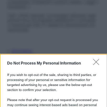
è necessario contattare il proprio medico. Leggi il
Disclaimer »
Tutti i diritti riservati. Le immagini utilizzate negli
articoli sono di proprietà dell’editore o concesse
in licenza per l’uso. È vietata la riproduzione non
autorizzata.
Informativa
Privacy Policy
Cookie Policy
Do Not Process My Personal Information
Note Legali
Preferenze Privacy
If you wish to opt-out of the sale, sharing to third parties, or
processing of your personal or sensitive information for
targeted advertising by us, please use the below opt-out
section to confirm your selection.
Please note that after your opt-out request is processed you
may continue seeing interest-based ads based on personal