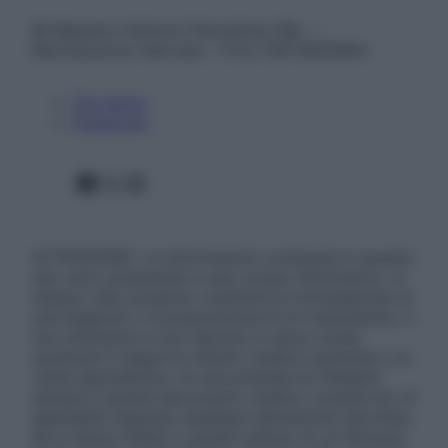
© Belpietro Edizioni Periodiche SRL –
Riproduzione riservata – P.Iva 13673600964
Chi siamo
Pubblicità
Facebook
X
Instagram
ATTENZIONE: Le informazioni contenute in questo
sito sono presentate a solo scopo informativo, in
nessun caso possono costituire la formulazione di
una diagnosi o la prescrizione di un trattamento, e
non intendono e non devono in alcun modo
sostituire il rapporto diretto medico-paziente o la
visita specialistica. Si raccomanda di chiedere
sempre il parere del proprio medico curante e/o di
specialisti riguardo qualsiasi indicazione riportata.
Se si hanno dubbi o quesiti sull’uso di un farmaco