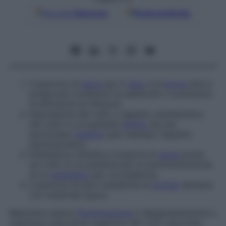
Google
Discover
Fonti preferite
Copertura di
garza
per il
naso
e la
bocca
atta a
preservare condizioni di asetticità o a prevenire
la diffusione di infezioni.
Espressione del volto o aspetto caratteristico
del volto in un paziente
affetto
da una
particolare
malattia
(per esempio l’aspetto
parkinsoniano).
Intelaiatura metallica ricoperta di
garza
posta
sul volto di un paziente per la somministrazione
di un
anestetico
per via inalatoria.
Copertura di parti metalliche di
protesi
dentaria
con materiale opaco.
Maschera luetica
Pigmentazione
e depigmentazione a
maschera sulla parte superiore del volto associata