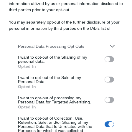
information utilized by us or personal information disclosed to
third parties prior to your opt-out.
You may separately opt-out of the further disclosure of your
personal information by third parties on the IAB’s list of
downstream participants.
Personal Data Processing Opt Outs
This information may also be disclosed by us to third parties
on the IAB’s List of Downstream Participants that may further
I want to opt-out of the Sharing of my
disclose it to other third parties.
personal data.
Opted In
Please note that this website/app uses one or more Google
services and may gather and store information including but
I want to opt-out of the Sale of my
Personal Data.
not limited to your visit or usage behaviour. You may click to
Opted In
grant or deny consent to Google and its third-party tags to
use your data for below specified purposes in below Google
I want to opt-out of processing my
consent section.
Personal Data for Targeted Advertising.
Opted In
I want to opt-out of Collection, Use,
Retention, Sale, and/or Sharing of my
Personal Data that Is Unrelated with the
Purposes for which it was collected.