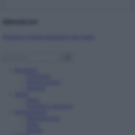
Abbonati ora!
Starbene ti regala benessere ogni mese!
Benessere
Psicologia
Rimedi naturali
Bellezza
Salute
News
Problemi e soluzioni
Alimentazione
Mangiare sano
Diete
Ricette