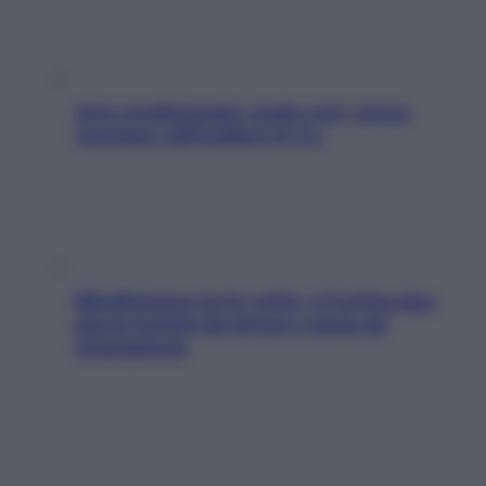
Aria condizionata: usala così, senza
rischiare raffreddore & Co.
Mindfulness tra le vette: a Cortina due
giorni lontani da stress e ansia da
smartphone