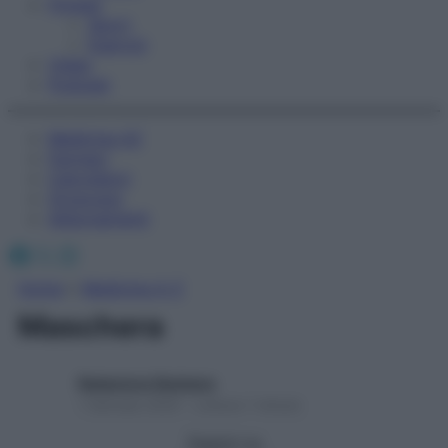
Fitness
Sport
Esercizi
Video
Podcast
Medicina AZ
Farmaci
Calcolatori
Oroscopo
Abbonamenti
Facebook
X
Instagram
Home
»
Medicina A-Z
Maschera
Redazione Starbene
1 Gennaio 2025 – Lettura 1 minuto
Seguici su