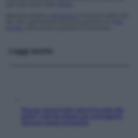
agli stadi tardivi della
sifilide
.
Maschera tabetica
Sensazione
di tensione della cute
del volto sperimentata da alcuni pazienti con
tabe
dorsale
, detta anche
maschera di Hutchinson
.
Leggi anche
Doccia, lavarsi tutti i giorni fa male alla
pelle? I miti da sfatare per proteggerla
davvero senza stressarla