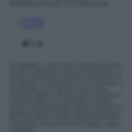
Riproduzione riservata – P.Iva 13673600964
Chi siamo
Pubblicità
Facebook
X
Instagram
ATTENZIONE: Le informazioni contenute in questo
sito sono presentate a solo scopo informativo, in
nessun caso possono costituire la formulazione di
una diagnosi o la prescrizione di un trattamento, e
non intendono e non devono in alcun modo
sostituire il rapporto diretto medico-paziente o la
visita specialistica. Si raccomanda di chiedere
sempre il parere del proprio medico curante e/o di
specialisti riguardo qualsiasi indicazione riportata.
Se si hanno dubbi o quesiti sull’uso di un farmaco
è necessario contattare il proprio medico. Leggi il
Disclaimer »