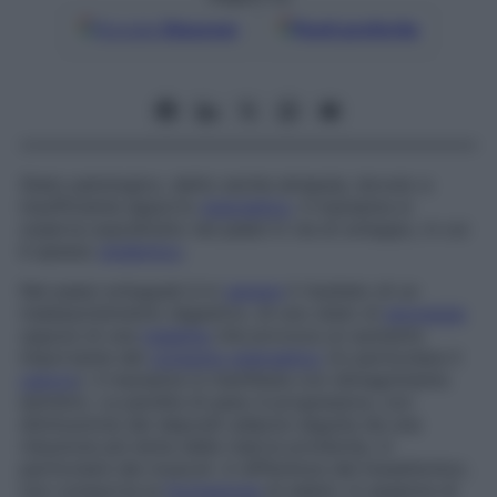
Google
Discover
Fonti preferite
Stato patologico, detto anche
atrepsia,
dovuto a
insufficiente apporto
energetico
. Il marasma si
osserva soprattutto nei paesi in via di sviluppo, in cui
è spesso
endemico
.
Nei paesi sviluppati è in
genere
il risultato di un
malassorbimento digestivo, di uno stato di
anoressia
oppure di una
malattia
che provoca un aumento
importante del
consumo energetico
(in particolare il
cancro
). Il marasma si manifesta con dimagrimento
estremo. La perdita di peso è progressiva, con
diminuzione dei depositi adiposi seguita da una
riduzione più lenta delle riserve proteiche, in
particolare dei muscoli. A differenza del kwashiorkor,
non comporta la
formazione
di edemi. In assenza di