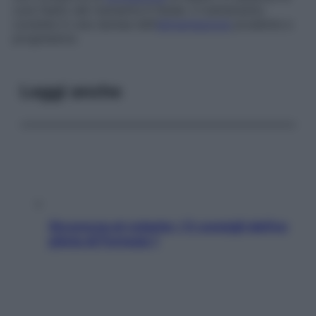
cure l’esito del marasma è fatale. Il trattamento
consiste in una ripresa dell’
alimentazione
prudente e
progressiva.
Leggi anche
Sicurezza al volante: i 5 consigli dell’ex
pilota di Formula 1