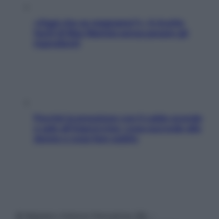
«Oggi che se magnamo?»: 4 ricette
facili di Max Mariola senza pesare gli
ingredienti
Perché la pressione con il caldo scende
e sale all’improvviso: cosa succede alle
donne e cosa fare subito
© Belpietro Edizioni Periodiche SRL –