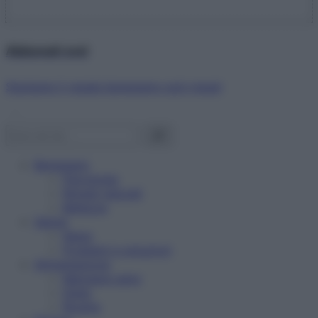
Abbonati ora!
Starbene ti regala benessere ogni mese!
Benessere
Psicologia
Rimedi naturali
Bellezza
Salute
News
Problemi e soluzioni
Alimentazione
Mangiare sano
Diete
Ricette