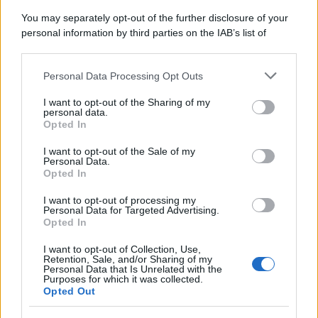
You may separately opt-out of the further disclosure of your
personal information by third parties on the IAB’s list of
downstream participants.
Personal Data Processing Opt Outs
This information may also be disclosed by us to third parties
on the IAB’s List of Downstream Participants that may further
I want to opt-out of the Sharing of my
disclose it to other third parties.
personal data.
Opted In
Please note that this website/app uses one or more Google
services and may gather and store information including but
I want to opt-out of the Sale of my
Personal Data.
not limited to your visit or usage behaviour. You may click to
Opted In
grant or deny consent to Google and its third-party tags to
use your data for below specified purposes in below Google
I want to opt-out of processing my
consent section.
Personal Data for Targeted Advertising.
Opted In
I want to opt-out of Collection, Use,
Retention, Sale, and/or Sharing of my
Personal Data that Is Unrelated with the
Purposes for which it was collected.
Opted Out