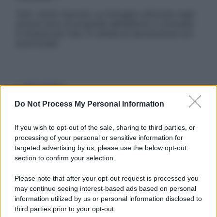
Tutti i diritti riservati. Le immagini utilizzate negli
articoli sono di proprietà dell’editore o concesse
in licenza per l’uso. È vietata la riproduzione non
autorizzata.
Informativa
Privacy Policy
Do Not Process My Personal Information
Cookie Policy
Note Legali
Preferenze Privacy
If you wish to opt-out of the sale, sharing to third parties, or
processing of your personal or sensitive information for
targeted advertising by us, please use the below opt-out
section to confirm your selection.
Please note that after your opt-out request is processed you
may continue seeing interest-based ads based on personal
information utilized by us or personal information disclosed to
third parties prior to your opt-out.