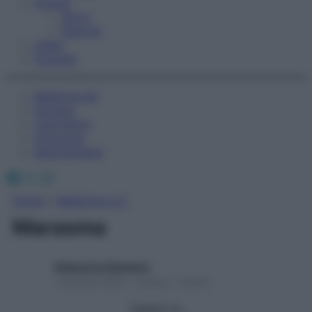
Fitness
Sport
Esercizi
Video
Podcast
Medicina AZ
Farmaci
Calcolatori
Oroscopo
Abbonamenti
Facebook
X
Instagram
Home
»
Medicina A-Z
Marasma
Redazione Starbene
1 Gennaio 2025 – Lettura 1 minuto
Seguici su