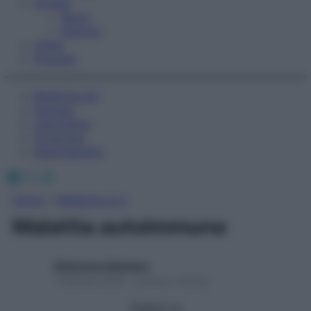
Fitness
Sport
Esercizi
Video
Podcast
Medicina AZ
Farmaci
Calcolatori
Oroscopo
Abbonamenti
Facebook
X
Instagram
Home
»
Medicina A-Z
Malattia autoimmune
Redazione Starbene
1 Gennaio 2025 – Lettura 1 minuto
Seguici su