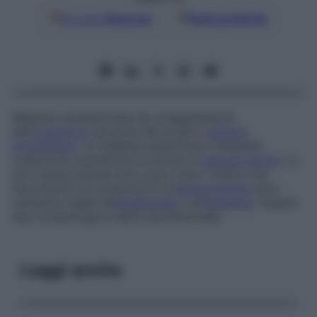
Google
Discover
Fonti preferite
Malattia caratterizzata da un’aggressione
dell’
organismo
da parte del proprio
sistema
immunitario
. Le malattie autoimmuni, frequenti,
colpiscono soprattutto la donna in
periodo fertile
. Le
loro cause precise sono poco note: i fattori che
favoriscono la comparsa di un’
autoimmunità
sono
numerosi, legati all’
ereditarietà
o all’
ambiente
. Questo
tipo di patologie è detto plurifattoriale.
Leggi anche