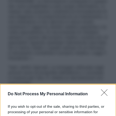
ATTENZIONE: Le informazioni contenute in questo
sito sono presentate a solo scopo informativo, in
nessun caso possono costituire la formulazione di
una diagnosi o la prescrizione di un trattamento, e
non intendono e non devono in alcun modo
sostituire il rapporto diretto medico-paziente o la
visita specialistica. Si raccomanda di chiedere
sempre il parere del proprio medico curante e/o di
specialisti riguardo qualsiasi indicazione riportata.
Se si hanno dubbi o quesiti sull’uso di un farmaco
è necessario contattare il proprio medico. Leggi il
Disclaimer »
Tutti i diritti riservati. Le immagini utilizzate negli
articoli sono di proprietà dell’editore o concesse
in licenza per l’uso. È vietata la riproduzione non
autorizzata.
Do Not Process My Personal Information
Informativa
If you wish to opt-out of the sale, sharing to third parties, or
Privacy Policy
processing of your personal or sensitive information for