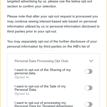
Cookie Policy
targeted advertising by us, please use the below opt-out
Note Legali
section to confirm your selection.
Preferenze Privacy
Please note that after your opt-out request is processed you
may continue seeing interest-based ads based on personal
information utilized by us or personal information disclosed to
third parties prior to your opt-out.
You may separately opt-out of the further disclosure of your
personal information by third parties on the IAB’s list of
downstream participants.
Personal Data Processing Opt Outs
This information may also be disclosed by us to third parties
on the IAB’s List of Downstream Participants that may further
I want to opt-out of the Sharing of my
disclose it to other third parties.
personal data.
Opted In
Please note that this website/app uses one or more Google
services and may gather and store information including but
I want to opt-out of the Sale of my
Personal Data.
not limited to your visit or usage behaviour. You may click to
Opted In
grant or deny consent to Google and its third-party tags to
use your data for below specified purposes in below Google
I want to opt-out of processing my
consent section.
Personal Data for Targeted Advertising.