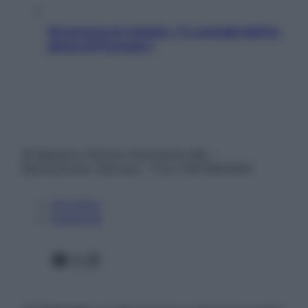
Sicurezza al volante: i 5 consigli dell’ex
pilota di Formula 1
© Belpietro Edizioni Periodiche SRL –
Riproduzione riservata – P.Iva 13673600964
Chi siamo
Pubblicità
Facebook
X
Instagram