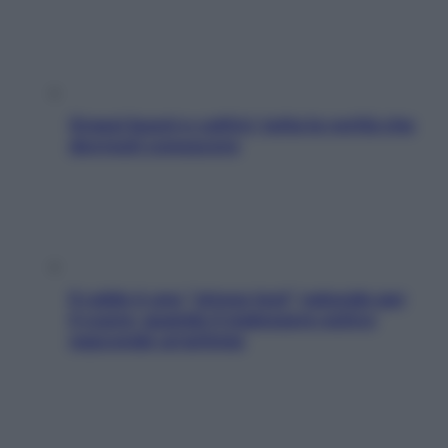
Grassi buoni e cattivi: tutta la verità che
dovresti conoscere
Il caldo è uno “stress test” naturale per
il cuore: quando il malessere estivo
nasconde un’aritmia