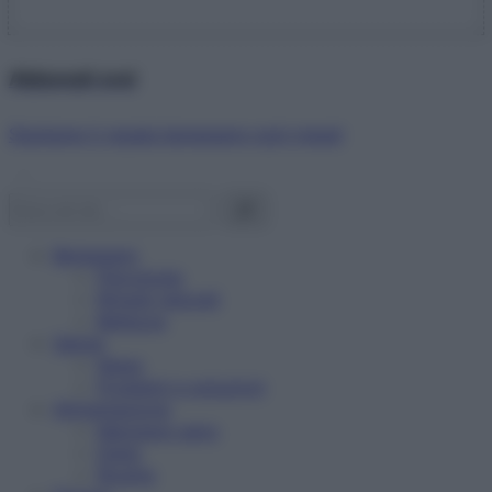
Abbonati ora!
Starbene ti regala benessere ogni mese!
Benessere
Psicologia
Rimedi naturali
Bellezza
Salute
News
Problemi e soluzioni
Alimentazione
Mangiare sano
Diete
Ricette