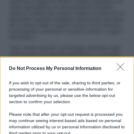
sostituire il rapporto diretto medico-paziente o la
visita specialistica. Si raccomanda di chiedere
sempre il parere del proprio medico curante e/o di
specialisti riguardo qualsiasi indicazione riportata.
Se si hanno dubbi o quesiti sull’uso di un farmaco
è necessario contattare il proprio medico. Leggi il
Disclaimer »
Tutti i diritti riservati. Le immagini utilizzate negli
articoli sono di proprietà dell’editore o concesse
in licenza per l’uso. È vietata la riproduzione non
autorizzata.
Do Not Process My Personal Information
If you wish to opt-out of the sale, sharing to third parties, or
processing of your personal or sensitive information for
Informativa
targeted advertising by us, please use the below opt-out
Privacy Policy
section to confirm your selection.
Cookie Policy
Note Legali
Please note that after your opt-out request is processed you
Preferenze Privacy
may continue seeing interest-based ads based on personal
information utilized by us or personal information disclosed to
third parties prior to your opt-out.