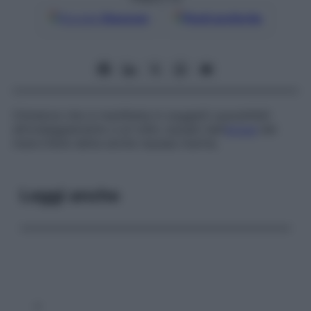
Google
Discover
Fonti preferite
Chinetosi che si manifesta in soggetti suscettibili
all’ondeggiamento e al rollio causati dall’
acqua
del
mare.Viene detta anche
nausea marina
.
Leggi anche