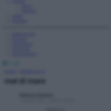
Fitness
Sport
Esercizi
Video
Podcast
Medicina AZ
Farmaci
Calcolatori
Oroscopo
Abbonamenti
Facebook
X
Instagram
Home
»
Medicina A-Z
mal di mare
Redazione Starbene
1 Gennaio 2025 – Lettura 1 minuto
Seguici su