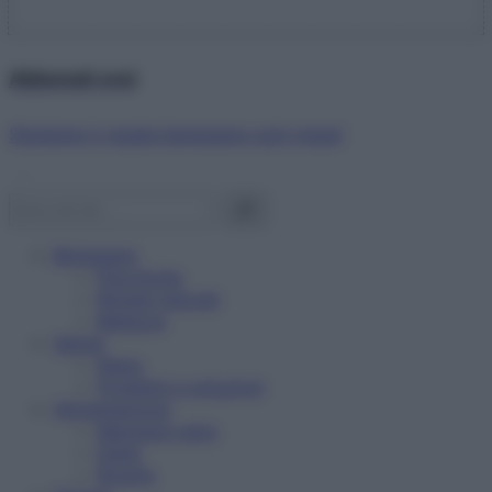
Abbonati ora!
Starbene ti regala benessere ogni mese!
Benessere
Psicologia
Rimedi naturali
Bellezza
Salute
News
Problemi e soluzioni
Alimentazione
Mangiare sano
Diete
Ricette