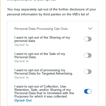
You may separately opt-out of the further disclosure of your
personal information by third parties on the IAB’s list of
downstream participants.
Personal Data Processing Opt Outs
This information may also be disclosed by us to third parties
on the IAB’s List of Downstream Participants that may further
I want to opt-out of the Sharing of my
disclose it to other third parties.
personal data.
Opted In
Please note that this website/app uses one or more Google
services and may gather and store information including but
I want to opt-out of the Sale of my
Personal Data.
not limited to your visit or usage behaviour. You may click to
Opted In
grant or deny consent to Google and its third-party tags to
use your data for below specified purposes in below Google
I want to opt-out of processing my
consent section.
Personal Data for Targeted Advertising.
Opted In
I want to opt-out of Collection, Use,
Retention, Sale, and/or Sharing of my
Personal Data that Is Unrelated with the
Purposes for which it was collected.
Opted Out