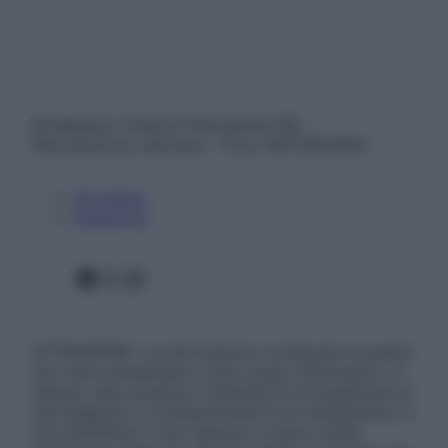
© Belpietro Edizioni Periodiche SRL –
Riproduzione riservata – P.Iva 13673600964
Chi siamo
Pubblicità
Facebook
X
Instagram
ATTENZIONE: Le informazioni contenute in questo
sito sono presentate a solo scopo informativo, in
nessun caso possono costituire la formulazione di
una diagnosi o la prescrizione di un trattamento, e
non intendono e non devono in alcun modo