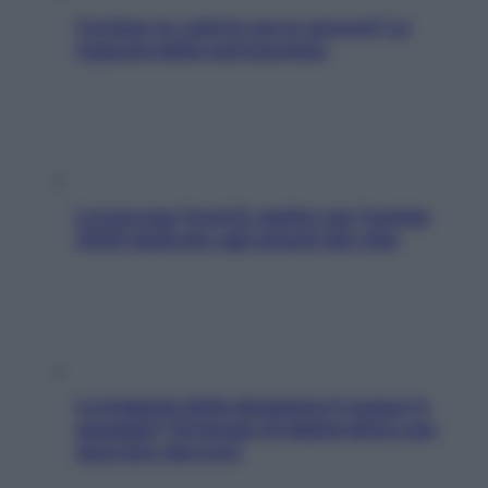
Contare le calorie serve ancora? La
risposta della nutrizionista
L’oroscopo food di Jupiter per l’estate
2026 dedicato agli amanti del cibo
La trappola della dopamina ti segue in
spiaggia? Strategie di digital detox per
staccare davvero