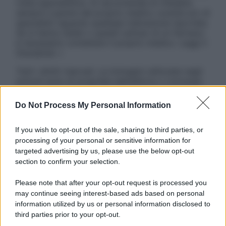
visita specialistica. Si raccomanda di chiedere
sempre il parere del proprio medico curante e/o di
specialisti riguardo qualsiasi indicazione riportata.
Se si hanno dubbi o quesiti sull’uso di un farmaco
è necessario contattare il proprio medico. Leggi il
Disclaimer »
Tutti i diritti riservati. Le immagini utilizzate negli
articoli sono di proprietà dell’editore o concesse
in licenza per l’uso. È vietata la riproduzione non
autorizzata.
Do Not Process My Personal Information
If you wish to opt-out of the sale, sharing to third parties, or
processing of your personal or sensitive information for
Informativa
targeted advertising by us, please use the below opt-out
Privacy Policy
section to confirm your selection.
Cookie Policy
Note Legali
Please note that after your opt-out request is processed you
Preferenze Privacy
may continue seeing interest-based ads based on personal
information utilized by us or personal information disclosed to
third parties prior to your opt-out.