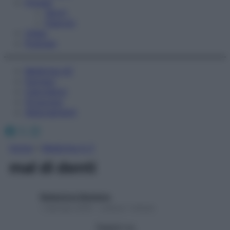
Fitness
Sport
Esercizi
Video
Podcast
Medicina AZ
Farmaci
Calcolatori
Oroscopo
Abbonamenti
Facebook
X
Instagram
Home
»
Medicina A-Z
mal di denti
Redazione Starbene
1 Gennaio 2025 – Lettura 1 minuto
Seguici su