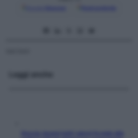
Google
Discover
Fonti preferite
Vedi Denti
Leggi anche
Doccia, lavarsi tutti i giorni fa male alla