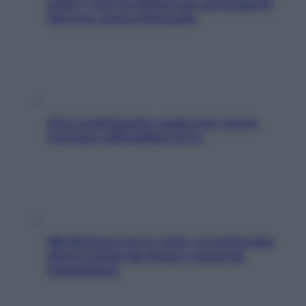
pelle? I miti da sfatare per proteggerla
davvero senza stressarla
Aria condizionata: usala così, senza
rischiare raffreddore & Co.
Mindfulness tra le vette: a Cortina due
giorni lontani da stress e ansia da
smartphone