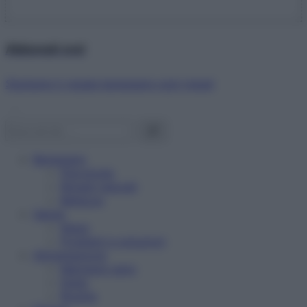
Abbonati ora!
Starbene ti regala benessere ogni mese!
Benessere
Psicologia
Rimedi naturali
Bellezza
Salute
News
Problemi e soluzioni
Alimentazione
Mangiare sano
Diete
Ricette