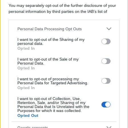
You may separately opt-out of the further disclosure of your
personal information by third parties on the IAB’s list of
downstream participants.
Personal Data Processing Opt Outs
This information may also be disclosed by us to third parties
on the IAB’s List of Downstream Participants that may further
I want to opt-out of the Sharing of my
disclose it to other third parties.
personal data.
Opted In
Please note that this website/app uses one or more Google
services and may gather and store information including but
I want to opt-out of the Sale of my
Personal Data.
not limited to your visit or usage behaviour. You may click to
Opted In
grant or deny consent to Google and its third-party tags to
use your data for below specified purposes in below Google
I want to opt-out of processing my
consent section.
Personal Data for Targeted Advertising.
Opted In
I want to opt-out of Collection, Use,
Retention, Sale, and/or Sharing of my
Personal Data that Is Unrelated with the
Purposes for which it was collected.
Opted Out
Google consents