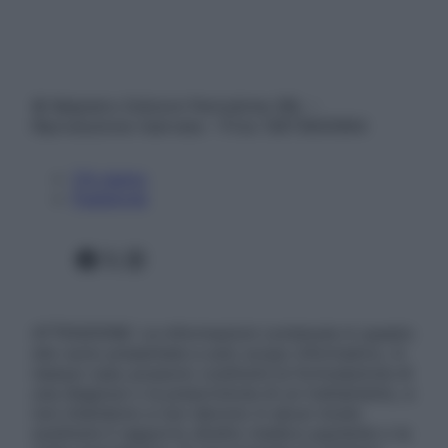
© Belpietro Edizioni Periodiche SRL –
Riproduzione riservata – P.Iva 13673600964
Chi siamo
Pubblicità
Facebook
X
Instagram
ATTENZIONE: Le informazioni contenute in questo
sito sono presentate a solo scopo informativo, in
nessun caso possono costituire la formulazione di
una diagnosi o la prescrizione di un trattamento, e
non intendono e non devono in alcun modo
sostituire il rapporto diretto medico-paziente o la