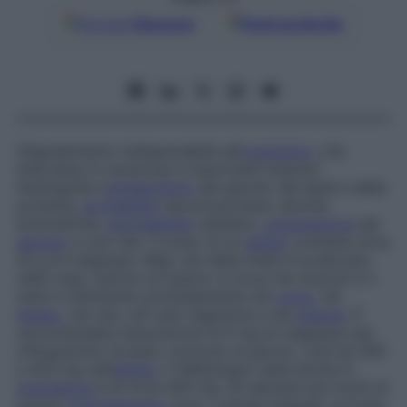
Google
Discover
Fonti preferite
Oligoelemento indispensabile all’
organismo
, che
interviene in numerose e importanti reazioni
fisiologiche (
metabolismo
dei glucidi, dei lipidi e delle
proteine,
eccitabilità
neuromuscolare, attività
enzimatiche,
permeabilità
cellulare,
coagulazione
del
sangue
e così via). Il corpo di un
adulto
contiene circa
25 g di magnesio (Mg): più della metà è localizzato
nelle ossa, mentre un quarto si trova nei muscoli e il
resto è distribuito principalmente nel
cuore
, nel
fegato
, nei reni, nel tubo digerente e nel
plasma
. È
raccomandata l’assunzione di 6 mg di magnesio per
chilogrammo di peso corporeo al giorno, cioè da 360
a 420 mg nell’
adulto
; il fabbisogno nella donna in
gravidanza
è di circa 400 mg. Gli alimenti più ricchi di
questo
oligoelemento
sono i cereali integrali, la frutta