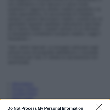
non intendono e non devono in alcun modo
sostituire il rapporto diretto medico-paziente o la
visita specialistica. Si raccomanda di chiedere
sempre il parere del proprio medico curante e/o di
specialisti riguardo qualsiasi indicazione riportata.
Se si hanno dubbi o quesiti sull’uso di un farmaco
è necessario contattare il proprio medico. Leggi il
Disclaimer »
Tutti i diritti riservati. Le immagini utilizzate negli
articoli sono di proprietà dell’editore o concesse
in licenza per l’uso. È vietata la riproduzione non
autorizzata.
Informativa
Privacy Policy
Cookie Policy
Note Legali
Preferenze Privacy
Do Not Process My Personal Information