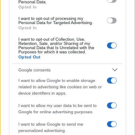
Personal Data.
not limited to your visit or usage behaviour. You may click to
Opted In
grant or deny consent to Google and its third-party tags to
use your data for below specified purposes in below Google
I want to opt-out of processing my
consent section.
Personal Data for Targeted Advertising.
Opted In
I want to opt-out of Collection, Use,
Retention, Sale, and/or Sharing of my
Personal Data that Is Unrelated with the
Purposes for which it was collected.
Opted Out
Google consents
I want to allow Google to enable storage
related to advertising like cookies on web or
device identifiers in apps.
I want to allow my user data to be sent to
Google for online advertising purposes.
I want to allow Google to send me
personalized advertising.