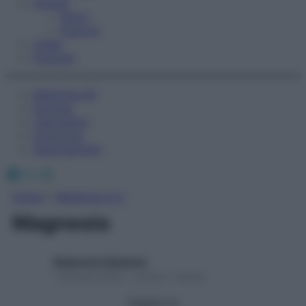
Fitness
Sport
Esercizi
Video
Podcast
Medicina AZ
Farmaci
Calcolatori
Oroscopo
Abbonamenti
Facebook
X
Instagram
Home
»
Medicina A-Z
Magnesio
Redazione Starbene
1 Gennaio 2025 – Lettura 1 minuto
Seguici su