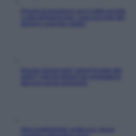
Perché la pressione con il caldo scende
e sale all’improvviso: cosa succede alle
donne e cosa fare subito
Doccia, lavarsi tutti i giorni fa male alla
pelle? I miti da sfatare per proteggerla
davvero senza stressarla
Aria condizionata: usala così, senza
rischiare raffreddore & Co.