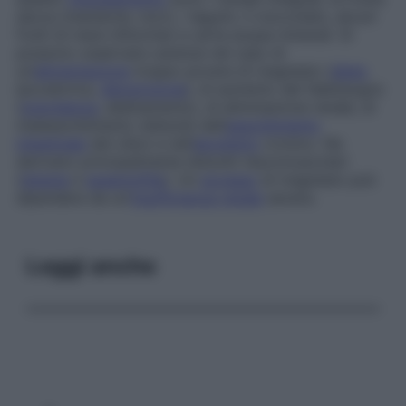
secca (mandorle, noci), i legumi, il cioccolato, alcuni
frutti di mare (littorine) e certe acque minerali. Si
possono osservare carenze nel caso di
un’
alimentazione
troppo povera di magnesio (
dieta
ipocalorica,
denutrizione
), di aumento del fabbisogno
(
gravidanza
, allattamento), di eliminazione renale, di
malassorbimento (disturbi dell’
assorbimento
intestinale
del cibo) e nell’
alcolismo
cronico. Ne
derivano principalmente disturbi neuromuscolari
(
tetania
e
spasmofilia
). Un
eccesso
di magnesio può
dipendere da un’
insufficienza renale
severa.
Leggi anche