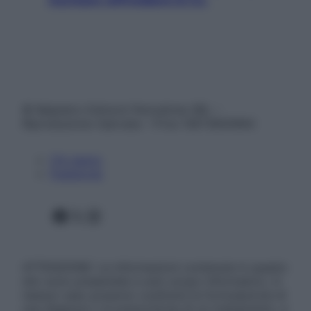
© Belpietro Edizioni Periodiche SRL –
Riproduzione riservata – P.Iva 13673600964
Chi siamo
Pubblicità
Facebook
X
Instagram
ATTENZIONE: Le informazioni contenute in questo
sito sono presentate a solo scopo informativo, in
nessun caso possono costituire la formulazione di
una diagnosi o la prescrizione di un trattamento, e