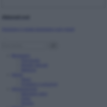
Abbonati ora!
Starbene ti regala benessere ogni mese!
Benessere
Psicologia
Rimedi naturali
Bellezza
Salute
News
Problemi e soluzioni
Alimentazione
Mangiare sano
Diete
Ricette