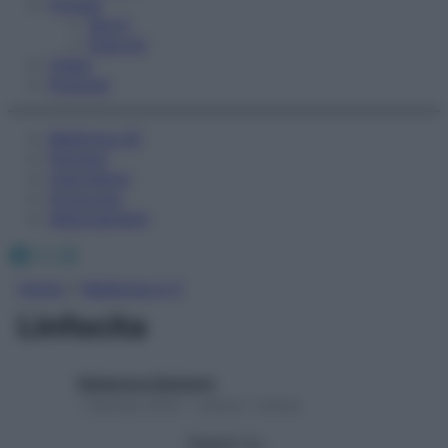
Fitness
Sport
Esercizi
Video
Podcast
Medicina AZ
Farmaci
Calcolatori
Oroscopo
Abbonamenti
Facebook
X
Instagram
Home
»
Medicina A-Z
Linfocita
Redazione Starbene
1 Gennaio 2025 – Lettura 1 minuto
Seguici su