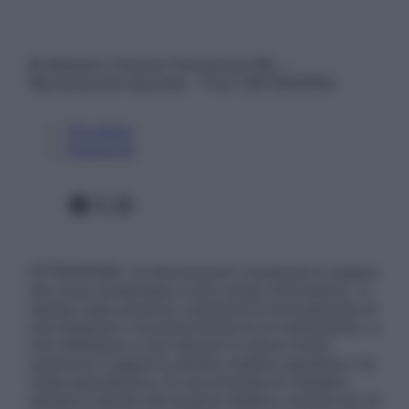
© Belpietro Edizioni Periodiche SRL –
Riproduzione riservata – P.Iva 13673600964
Chi siamo
Pubblicità
Facebook
X
Instagram
ATTENZIONE: Le informazioni contenute in questo
sito sono presentate a solo scopo informativo, in
nessun caso possono costituire la formulazione di
una diagnosi o la prescrizione di un trattamento, e
non intendono e non devono in alcun modo
sostituire il rapporto diretto medico-paziente o la
visita specialistica. Si raccomanda di chiedere
sempre il parere del proprio medico curante e/o di