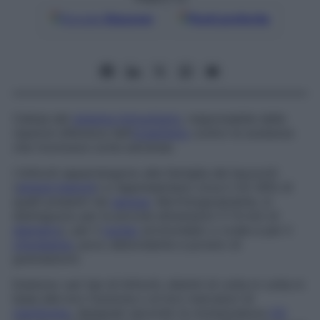
Google
Discover
Fonti preferite
Cellula del
sistema immunitario
, responsabile delle
reazioni difensive dell’
organismo
contro le sostanze
che riconosce come estranee.
I linfociti appartengono alla famiglia dei leucociti
(
globuli bianchi
) e rappresentano circa il 20-30% di
quelli presenti nel
sangue
. Morfologicamente, si
distinguono per le piccole dimensioni (7-9 mm di
diametro
), per il
nucleo
arrotondato o ovale e per il
citoplasma
, poco abbondante e povero di
granulazioni.
Esistono vari tipi di linfociti, distinti di volta in volta in
base alla loro funzione o ai loro marcatori di
membrana
, designati secondo la nomenclatura
CD