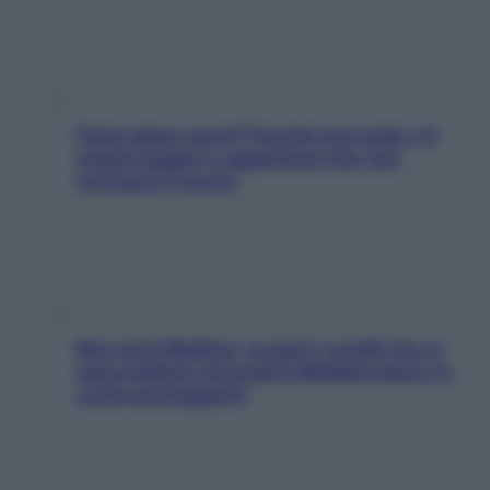
Fame dopo cena? Perché succede e 6
snack leggeri e appetitosi che non
rovinano il sonno
Non solo Maldive: scopri i coralli che si
nascondono nel nostro Mediterraneo (e
come proteggerli)