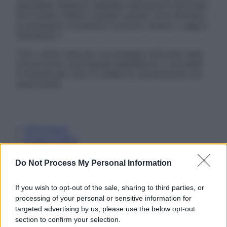
specialisti riguardo qualsiasi indicazione riportata.
Se si hanno dubbi o quesiti sull’uso di un farmaco
è necessario contattare il proprio medico. Leggi il
Disclaimer »
Tutti i diritti riservati. Le immagini utilizzate negli
articoli sono di proprietà dell’editore o concesse
in licenza per l’uso. È vietata la riproduzione non
autorizzata.
Informativa
Privacy Policy
Cookie Policy
Note Legali
Do Not Process My Personal Information
Preferenze Privacy
If you wish to opt-out of the sale, sharing to third parties, or
processing of your personal or sensitive information for
targeted advertising by us, please use the below opt-out
section to confirm your selection.