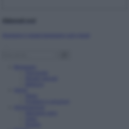
Abbonati ora!
Starbene ti regala benessere ogni mese!
Benessere
Psicologia
Rimedi naturali
Bellezza
Salute
News
Problemi e soluzioni
Alimentazione
Mangiare sano
Diete
Ricette