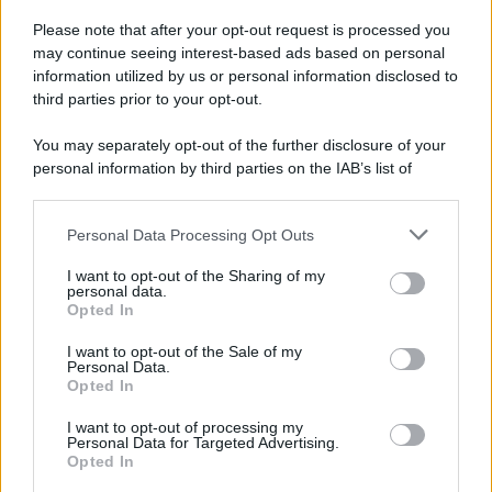
Please note that after your opt-out request is processed you
may continue seeing interest-based ads based on personal
information utilized by us or personal information disclosed to
third parties prior to your opt-out.
You may separately opt-out of the further disclosure of your
personal information by third parties on the IAB’s list of
downstream participants.
Personal Data Processing Opt Outs
This information may also be disclosed by us to third parties
on the IAB’s List of Downstream Participants that may further
I want to opt-out of the Sharing of my
disclose it to other third parties.
personal data.
Opted In
Please note that this website/app uses one or more Google
services and may gather and store information including but
I want to opt-out of the Sale of my
Personal Data.
not limited to your visit or usage behaviour. You may click to
Opted In
grant or deny consent to Google and its third-party tags to
use your data for below specified purposes in below Google
I want to opt-out of processing my
consent section.
Personal Data for Targeted Advertising.
Opted In