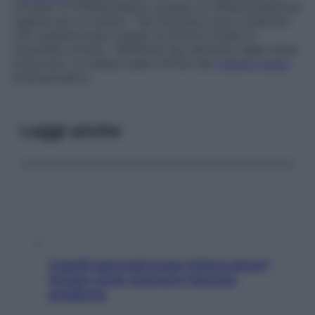
(
Cluster of Differentiation
, gruppo di differenziazione)
seguita da un numero. Tali marcatori sono molecole
che caratterizzano gruppi di linfociti dotati di
proprietà comuni. I differenti tipi derivano dagli stessi
precursori, le cellule madri linfoidi del
midollo osseo
ematopoietico.
Leggi anche
Capelli spezzati lungo l’attaccatura?
Scopri come risolvere l’annoso
problema