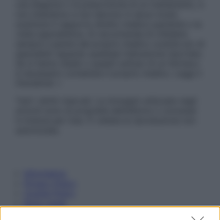
una diagnosi o la prescrizione di un trattamento, e
non intendono e non devono in alcun modo
sostituire il rapporto diretto medico-paziente o la
visita specialistica. Si raccomanda di chiedere
sempre il parere del proprio medico curante e/o di
specialisti riguardo qualsiasi indicazione riportata.
Se si hanno dubbi o quesiti sull’uso di un farmaco
è necessario contattare il proprio medico. Leggi il
Disclaimer »
Tutti i diritti riservati. Le immagini utilizzate negli
articoli sono di proprietà dell’editore o concesse
in licenza per l’uso. È vietata la riproduzione non
autorizzata.
Informativa
Privacy Policy
Cookie Policy
Note Legali
Preferenze Privacy