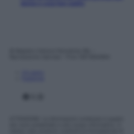
donne e cosa fare subito
© Belpietro Edizioni Periodiche SRL –
Riproduzione riservata – P.Iva 13673600964
Chi siamo
Pubblicità
Facebook
X
Instagram
ATTENZIONE: Le informazioni contenute in questo
sito sono presentate a solo scopo informativo, in
nessun caso possono costituire la formulazione di