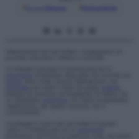
Google
Discover
Fonti preferite
Infiammazione dei vasi linfatici, conseguente a un
processo meccanico, infettivo o tumorale.
La linfangite reticolare è caratterizzata da un
indurimento
eritematoso della pelle che circonda una
lesione
(strie rosse). Durante l’allattamento, una
mammella
può essere colpita da questa
malattia
,
benigna ma dolorosa, accompagnata da febbre che
un trattamento
antipiretico
non riesce ad abbassare.
L’allattamento, per quanto doloroso, non è
controindicato.
La linfangite a carico dei vasi linfatici di grosso
calibro è caratterizzata da un
indurimento
eritematoso che forma un piastrone rosso, più esteso