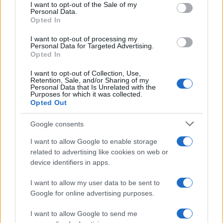
services and may gather and store information including but
I want to opt-out of the Sale of my
Personal Data.
not limited to your visit or usage behaviour. You may click to
Opted In
grant or deny consent to Google and its third-party tags to
use your data for below specified purposes in below Google
I want to opt-out of processing my
consent section.
Personal Data for Targeted Advertising.
Opted In
I want to opt-out of Collection, Use,
Retention, Sale, and/or Sharing of my
Personal Data that Is Unrelated with the
Purposes for which it was collected.
Opted Out
Google consents
I want to allow Google to enable storage
related to advertising like cookies on web or
device identifiers in apps.
I want to allow my user data to be sent to
Google for online advertising purposes.
I want to allow Google to send me