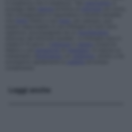
in lunghezza che in larghezza. Tale
indurimento
si
propaga dalla
lesione
primitiva al
linfonodo
più vicino,
che contagiandosi si ingrandisce e diventa sensibile.
Una
ferita
infetta a una
mano
, per esempio, può
essere responsabile di una linfangite di tutto l’arto
superiore, accompagnata da un
rigonfiamento
doloroso dei linfonodi ascellari. La linfangite dura in
media 8-10 giorni. L’
infezione
in
genere
comporta
febbre e una
sensazione
di
malessere
. Si impone un
trattamento d’
emergenza
con
antibiotici
, diretto a far
scomparire rapidamente la
malattia
ed evitare
complicanze.
Leggi anche