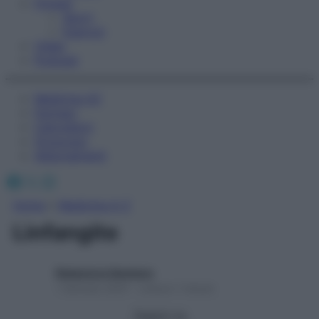
Fitness
Sport
Esercizi
Video
Podcast
Medicina AZ
Farmaci
Calcolatori
Oroscopo
Abbonamenti
Facebook
X
Instagram
Home
»
Medicina A-Z
Linfangite
Redazione Starbene
1 Gennaio 2025 – Lettura 1 minuto
Seguici su