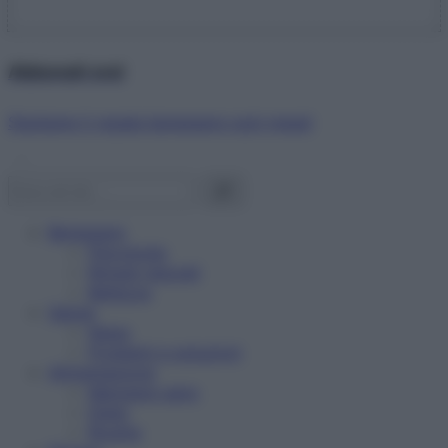
Abbonati ora!
Starbene ti regala benessere ogni mese!
Benessere
Psicologia
Rimedi naturali
Bellezza
Salute
News
Problemi e soluzioni
Alimentazione
Mangiare sano
Diete
Ricette