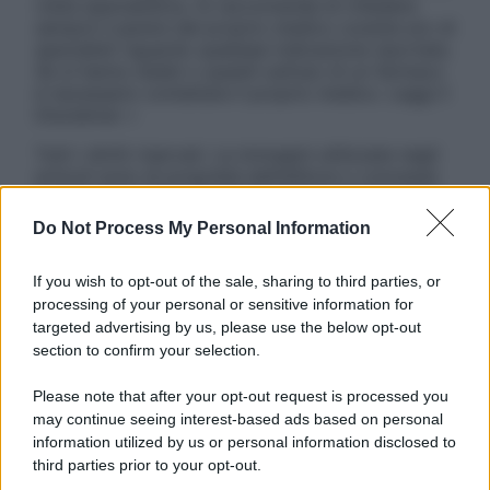
visita specialistica. Si raccomanda di chiedere
sempre il parere del proprio medico curante e/o di
specialisti riguardo qualsiasi indicazione riportata.
Se si hanno dubbi o quesiti sull’uso di un farmaco
è necessario contattare il proprio medico. Leggi il
Disclaimer »
Tutti i diritti riservati. Le immagini utilizzate negli
articoli sono di proprietà dell’editore o concesse
in licenza per l’uso. È vietata la riproduzione non
autorizzata.
Do Not Process My Personal Information
If you wish to opt-out of the sale, sharing to third parties, or
processing of your personal or sensitive information for
Informativa
targeted advertising by us, please use the below opt-out
Privacy Policy
section to confirm your selection.
Cookie Policy
Note Legali
Please note that after your opt-out request is processed you
Preferenze Privacy
may continue seeing interest-based ads based on personal
information utilized by us or personal information disclosed to
third parties prior to your opt-out.