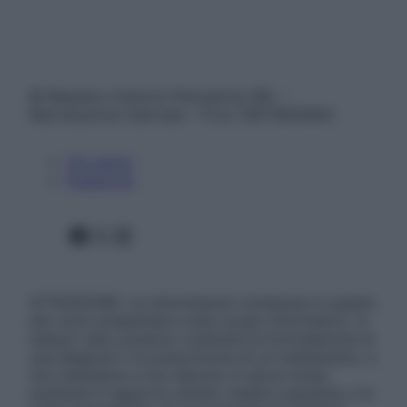
© Belpietro Edizioni Periodiche SRL –
Riproduzione riservata – P.Iva 13673600964
Chi siamo
Pubblicità
Facebook
X
Instagram
ATTENZIONE: Le informazioni contenute in questo
sito sono presentate a solo scopo informativo, in
nessun caso possono costituire la formulazione di
una diagnosi o la prescrizione di un trattamento, e
non intendono e non devono in alcun modo
sostituire il rapporto diretto medico-paziente o la