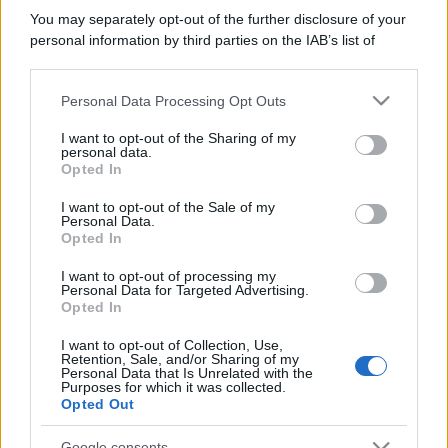
You may separately opt-out of the further disclosure of your
personal information by third parties on the IAB’s list of
downstream participants.
Personal Data Processing Opt Outs
This information may also be disclosed by us to third parties
on the IAB’s List of Downstream Participants that may further
I want to opt-out of the Sharing of my
disclose it to other third parties.
personal data.
Opted In
Please note that this website/app uses one or more Google
services and may gather and store information including but
I want to opt-out of the Sale of my
Personal Data.
not limited to your visit or usage behaviour. You may click to
Opted In
grant or deny consent to Google and its third-party tags to
use your data for below specified purposes in below Google
I want to opt-out of processing my
consent section.
Personal Data for Targeted Advertising.
Opted In
I want to opt-out of Collection, Use,
Retention, Sale, and/or Sharing of my
Personal Data that Is Unrelated with the
Purposes for which it was collected.
Opted Out
Google consents