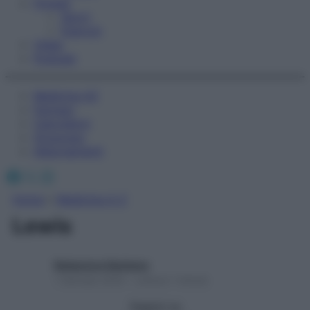
Fitness
Sport
Esercizi
Video
Podcast
Medicina AZ
Farmaci
Calcolatori
Oroscopo
Abbonamenti
Facebook
X
Instagram
Home
»
Medicina A-Z
Lewis
Redazione Starbene
1 Gennaio 2025 – Lettura 1 minuto
Seguici su