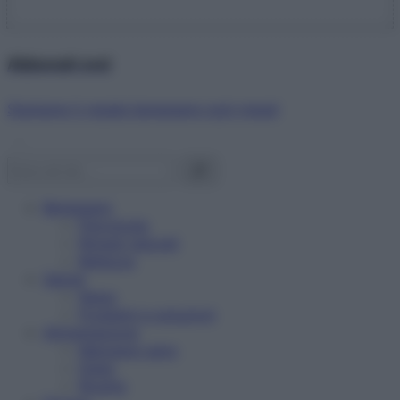
Abbonati ora!
Starbene ti regala benessere ogni mese!
Benessere
Psicologia
Rimedi naturali
Bellezza
Salute
News
Problemi e soluzioni
Alimentazione
Mangiare sano
Diete
Ricette