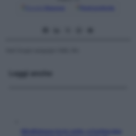
Google
Discover
Fonti preferite
Vedi
Gruppi sanguigni
(
AB0, Rh
)
Leggi anche
Mindfulness tra le vette: a Cortina due