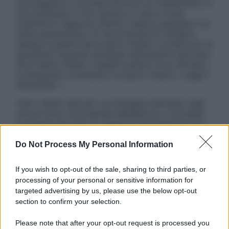
una diagnosi o la prescrizione di un trattamento, e
non intendono e non devono in alcun modo
sostituire il rapporto diretto medico-paziente o la
visita specialistica. Si raccomanda di chiedere
sempre il parere del proprio medico curante e/o di
specialisti riguardo qualsiasi indicazione riportata.
Se si hanno dubbi o quesiti sull’uso di un farmaco
è necessario contattare il proprio medico. Leggi il
Disclaimer »
Tutti i diritti riservati. Le immagini utilizzate negli
articoli sono di proprietà dell’editore o concesse
in licenza per l’uso. È vietata la riproduzione non
autorizzata.
Do Not Process My Personal Information
If you wish to opt-out of the sale, sharing to third parties, or
Informativa
processing of your personal or sensitive information for
Privacy Policy
targeted advertising by us, please use the below opt-out
Cookie Policy
section to confirm your selection.
Note Legali
Preferenze Privacy
Please note that after your opt-out request is processed you