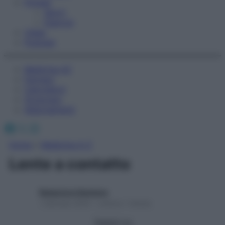
Fitness
Sport
Esercizi
Video
Podcast
Medicina AZ
Farmaci
Calcolatori
Oroscopo
Abbonamenti
Facebook
X
Instagram
Home
»
Medicina A-Z
Lente a contatto
Redazione Starbene
1 Gennaio 2025 – Lettura 1 minuto
Seguici su