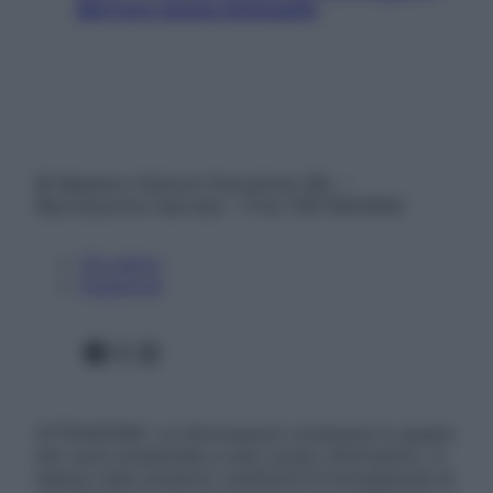
davvero senza stressarla
© Belpietro Edizioni Periodiche SRL –
Riproduzione riservata – P.Iva 13673600964
Chi siamo
Pubblicità
Facebook
X
Instagram
ATTENZIONE: Le informazioni contenute in questo
sito sono presentate a solo scopo informativo, in
nessun caso possono costituire la formulazione di