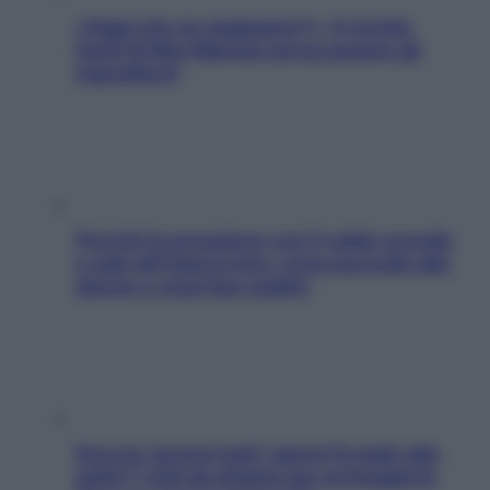
«Oggi che se magnamo?»: 4 ricette
facili di Max Mariola senza pesare gli
ingredienti
Perché la pressione con il caldo scende
e sale all’improvviso: cosa succede alle
donne e cosa fare subito
Doccia, lavarsi tutti i giorni fa male alla
pelle? I miti da sfatare per proteggerla