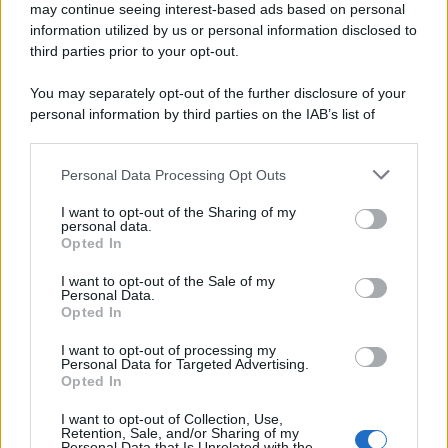
may continue seeing interest-based ads based on personal
information utilized by us or personal information disclosed to
third parties prior to your opt-out.
You may separately opt-out of the further disclosure of your
personal information by third parties on the IAB’s list of
downstream participants.
Personal Data Processing Opt Outs
This information may also be disclosed by us to third parties
on the IAB’s List of Downstream Participants that may further
I want to opt-out of the Sharing of my
disclose it to other third parties.
personal data.
Opted In
Please note that this website/app uses one or more Google
services and may gather and store information including but
I want to opt-out of the Sale of my
Personal Data.
not limited to your visit or usage behaviour. You may click to
Opted In
grant or deny consent to Google and its third-party tags to
use your data for below specified purposes in below Google
I want to opt-out of processing my
consent section.
Personal Data for Targeted Advertising.
Opted In
I want to opt-out of Collection, Use,
Retention, Sale, and/or Sharing of my
Personal Data that Is Unrelated with the