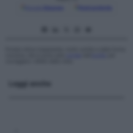
Google
Discover
Fonti preferite
Protesi ottica trasparente, molto sottile e dalla forma
concava, che si pone sulla
cornea
dell’
occhio
per
correggere i difetti della vista.
Leggi anche