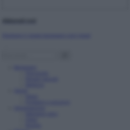
Abbonati ora!
Starbene ti regala benessere ogni mese!
Benessere
Psicologia
Rimedi naturali
Bellezza
Salute
News
Problemi e soluzioni
Alimentazione
Mangiare sano
Diete
Ricette