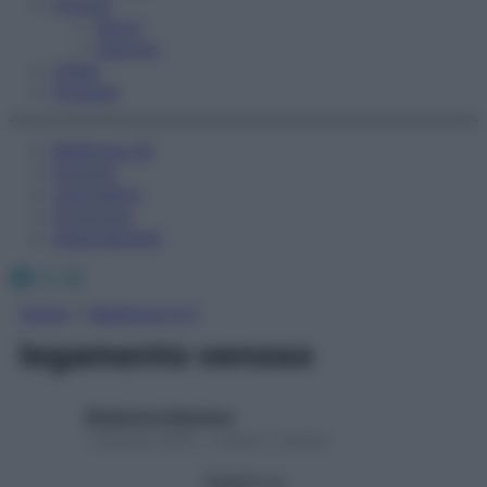
Fitness
Sport
Esercizi
Video
Podcast
Medicina AZ
Farmaci
Calcolatori
Oroscopo
Abbonamenti
Facebook
X
Instagram
Home
»
Medicina A-Z
legamento venoso
Redazione Starbene
1 Gennaio 2025 – Lettura 1 minuto
Seguici su