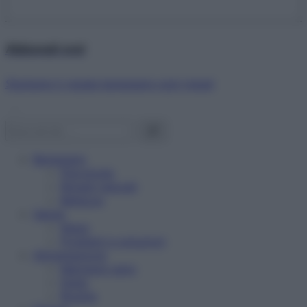
Abbonati ora!
Starbene ti regala benessere ogni mese!
Benessere
Psicologia
Rimedi naturali
Bellezza
Salute
News
Problemi e soluzioni
Alimentazione
Mangiare sano
Diete
Ricette