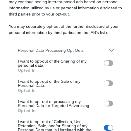
may continue seeing interest-based ads based on personal
information utilized by us or personal information disclosed to
third parties prior to your opt-out.
You may separately opt-out of the further disclosure of your
personal information by third parties on the IAB’s list of
downstream participants.
Personal Data Processing Opt Outs
This information may also be disclosed by us to third parties
on the IAB’s List of Downstream Participants that may further
I want to opt-out of the Sharing of my
disclose it to other third parties.
personal data.
Opted In
Please note that this website/app uses one or more Google
services and may gather and store information including but
I want to opt-out of the Sale of my
Personal Data.
not limited to your visit or usage behaviour. You may click to
Opted In
grant or deny consent to Google and its third-party tags to
use your data for below specified purposes in below Google
I want to opt-out of processing my
consent section.
Personal Data for Targeted Advertising.
Opted In
I want to opt-out of Collection, Use,
Retention, Sale, and/or Sharing of my
Personal Data that Is Unrelated with the