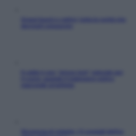
Grassi buoni e cattivi: tutta la verità che
dovresti conoscere
Il caldo è uno “stress test” naturale per
il cuore: quando il malessere estivo
nasconde un’aritmia
Sicurezza al volante: i 5 consigli dell’ex