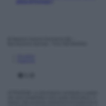
pilota di Formula 1
© Belpietro Edizioni Periodiche SRL –
Riproduzione riservata – P.Iva 13673600964
Chi siamo
Pubblicità
Facebook
X
Instagram
ATTENZIONE: Le informazioni contenute in questo
sito sono presentate a solo scopo informativo, in
nessun caso possono costituire la formulazione di