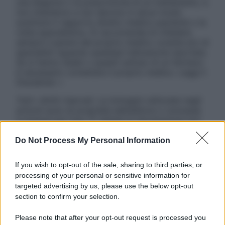
una diagnosi o la prescrizione di un trattamento, e
non intendono e non devono in alcun modo
sostituire il rapporto diretto medico-paziente o la
visita specialistica. Si raccomanda di chiedere
sempre il parere del proprio medico curante e/o di
specialisti riguardo qualsiasi indicazione riportata.
Se si hanno dubbi o quesiti sull’uso di un farmaco
è necessario contattare il proprio medico. Leggi il
Disclaimer »
Tutti i diritti riservati. Le immagini utilizzate negli
articoli sono di proprietà dell’editore o concesse
in licenza per l’uso. È vietata la riproduzione non
autorizzata.
Do Not Process My Personal Information
If you wish to opt-out of the sale, sharing to third parties, or
Informativa
processing of your personal or sensitive information for
Privacy Policy
targeted advertising by us, please use the below opt-out
Cookie Policy
section to confirm your selection.
Note Legali
Preferenze Privacy
Please note that after your opt-out request is processed you