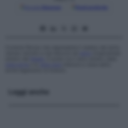
Google
Discover
Fonti preferite
Cordone fibroso che rappresenta il residuo del dotto
venoso ostruito e che decorre nel
solco
longitudinale
sinistro del
fegato
. È posto tra il ramo sinistro della
vena porta
e la
vena cava
inferiore e viene detto
anche
legamento di Aranzio
.
Leggi anche