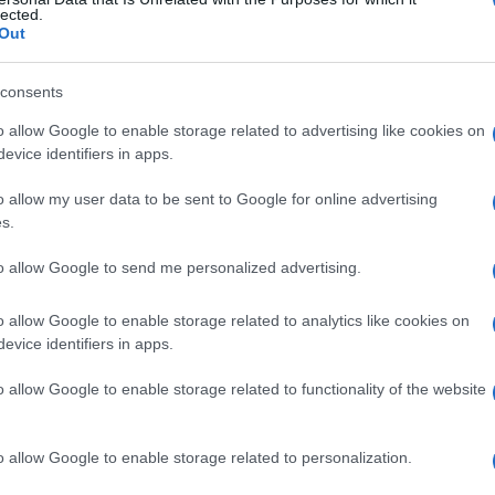
acunare
lected.
Out
consents
Le
o allow Google to enable storage related to advertising like cookies on
evice identifiers in apps.
ti preferite
o allow my user data to be sent to Google for online advertising
s.
to allow Google to send me personalized advertising.
o allow Google to enable storage related to analytics like cookies on
ale del
legamento inguinale
verso la parte mediale
evice identifiers in apps.
tende lateralmente per unirsi con la
fascia pettinea
.
ua base, concava in
senso
laterale, forma il bordo
o allow Google to enable storage related to functionality of the website
cie superiore addominale forma medialmente la
parete
o allow Google to enable storage related to personalization.
egamento lacunare di Gimbernat
o
parte pettinea del