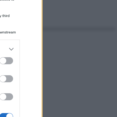
 third
Downstream
er and store
to grant or
ed purposes