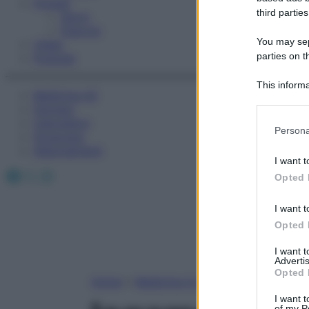
Fitness
third parties
Sport
Esercizi
You may sepa
Video
parties on t
Podcast
This informa
Medicina AZ
Participants
Farmaci
Calcolatori
Please note
Persona
Oroscopo
information 
Abbonamenti
deny consent
I want t
in below Go
Facebook
X
Instagram
Opted 
I want t
Opted 
I want 
Advertis
Opted 
Home
»
Medicina A-Z
I want t
of my P