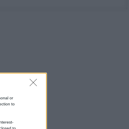
sonal or
ection to
nterest-
closed to