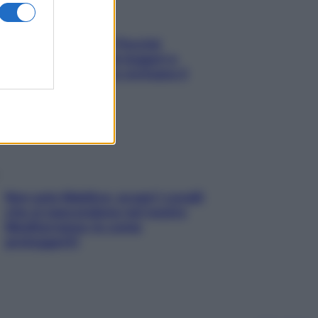
Fame dopo cena? Perché
succede e 6 snack leggeri e
appetitosi che non rovinano il
sonno
Non solo Maldive: scopri i coralli
che si nascondono nel nostro
Mediterraneo (e come
proteggerli)