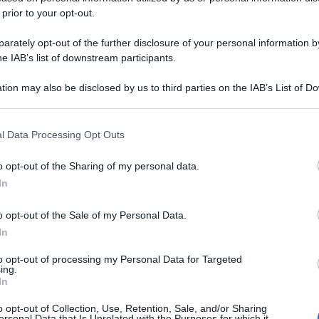
 prior to your opt-out.
rately opt-out of the further disclosure of your personal information by
he IAB’s list of downstream participants.
tion may also be disclosed by us to third parties on the IAB’s List of 
 that may further disclose it to other third parties.
 that this website/app uses one or more Google services and may gath
l Data Processing Opt Outs
including but not limited to your visit or usage behaviour. You may click 
 to Google and its third-party tags to use your data for below specifi
o opt-out of the Sharing of my personal data.
ogle consent section.
In
o opt-out of the Sale of my Personal Data.
In
to opt-out of processing my Personal Data for Targeted
ing.
In
o opt-out of Collection, Use, Retention, Sale, and/or Sharing
ersonal Data that Is Unrelated with the Purposes for which it