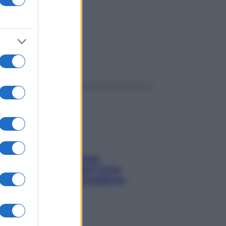
ggi anche
Capelli spezzati lungo
l’attaccatura? Scopri come
risolvere l’annoso problema