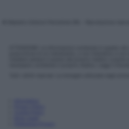
© Belpietro Edizioni Periodiche SRL – Riproduzione riser
ATTENZIONE: Le informazioni contenute in questo sito 
prescrizione di un trattamento, e non intendono e non 
chiedere sempre il parere del proprio medico curante e/o
necessario contattare il proprio medico. Leggi il Discl
Tutti i diritti riservati. Le immagini utilizzate negli ar
Informativa
Privacy Policy
Cookie Policy
Note Legali
Preferenze Privacy