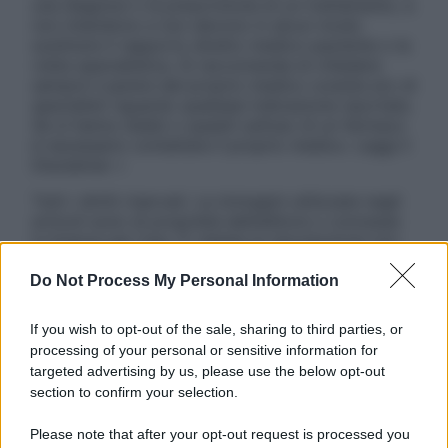
una diagnosi o la prescrizione di un trattamento, e
non intendono e non devono in alcun modo
sostituire il rapporto diretto medico-paziente o la
visita specialistica. Si raccomanda di chiedere
sempre il parere del proprio medico curante e/o di
specialisti riguardo qualsiasi indicazione riportata.
Se si hanno dubbi o quesiti sull’uso di un farmaco
è necessario contattare il proprio medico. Leggi il
Disclaimer »
Tutti i diritti riservati. Le immagini utilizzate negli
articoli sono di proprietà dell’editore o concesse
in licenza per l’uso. È vietata la riproduzione non
autorizzata.
Do Not Process My Personal Information
If you wish to opt-out of the sale, sharing to third parties, or
Informativa
processing of your personal or sensitive information for
Privacy Policy
targeted advertising by us, please use the below opt-out
Cookie Policy
section to confirm your selection.
Note Legali
Preferenze Privacy
Please note that after your opt-out request is processed you