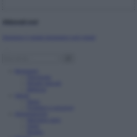
Abbonati ora!
Starbene ti regala benessere ogni mese!
Benessere
Psicologia
Rimedi naturali
Bellezza
Salute
News
Problemi e soluzioni
Alimentazione
Mangiare sano
Diete
Ricette