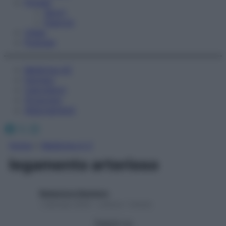
Fitness
Sport
Esercizi
Video
Podcast
Medicina AZ
Farmaci
Calcolatori
Oroscopo
Abbonamenti
Facebook
X
Instagram
Home
»
Medicina A-Z
legamento arterioso
Redazione Starbene
1 Gennaio 2025 – Lettura 1 minuto
Seguici su