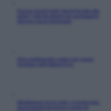
Doccia, lavarsi tutti i giorni fa male alla
pelle? I miti da sfatare per proteggerla
davvero senza stressarla
Aria condizionata: usala così, senza
rischiare raffreddore & Co.
Mindfulness tra le vette: a Cortina due
giorni lontani da stress e ansia da