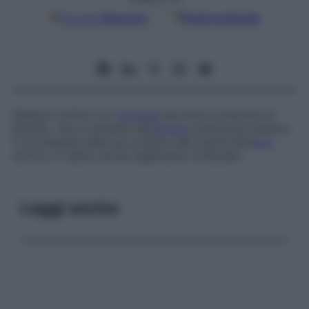
Google
Discover
Fonti preferite
Residuo simile a un
cordone
del dotto arterioso di
Botallo, che si estende dall’
arteria
polmonare sinistra,
in prossimità della sua origine, alla cavità dell’
arco
aortico. È detto anche
legamento di Botallo
.
Leggi anche