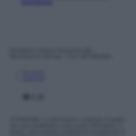
smartphone
© Belpietro Edizioni Periodiche SRL –
Riproduzione riservata – P.Iva 13673600964
Chi siamo
Pubblicità
Facebook
X
Instagram
ATTENZIONE: Le informazioni contenute in questo
sito sono presentate a solo scopo informativo, in
nessun caso possono costituire la formulazione di