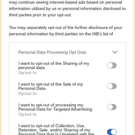
may continue seeing interest-based ads based on personal
information utilized by us or personal information disclosed to
third parties prior to your opt-out.
You may separately opt-out of the further disclosure of your
personal information by third parties on the IAB’s list of
downstream participants.
Personal Data Processing Opt Outs
This information may also be disclosed by us to third parties
on the IAB’s List of Downstream Participants that may further
I want to opt-out of the Sharing of my
disclose it to other third parties.
personal data.
Opted In
Please note that this website/app uses one or more Google
services and may gather and store information including but
I want to opt-out of the Sale of my
Personal Data.
not limited to your visit or usage behaviour. You may click to
Opted In
grant or deny consent to Google and its third-party tags to
use your data for below specified purposes in below Google
I want to opt-out of processing my
consent section.
Personal Data for Targeted Advertising.
Opted In
I want to opt-out of Collection, Use,
Retention, Sale, and/or Sharing of my
Personal Data that Is Unrelated with the