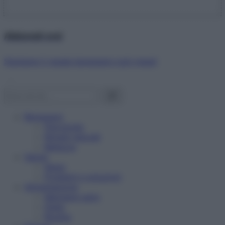
Abbonati ora!
Starbene ti regala benessere ogni mese!
Benessere
Psicologia
Rimedi naturali
Bellezza
Salute
News
Problemi e soluzioni
Alimentazione
Mangiare sano
Diete
Ricette