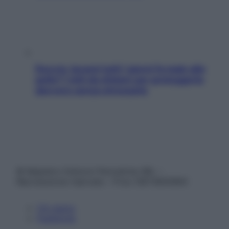
Doccia, lavarsi tutti i giorni fa male alla
pelle? I miti da sfatare per proteggerla
davvero senza stressarla
© Belpietro Edizioni Periodiche SRL –
Riproduzione riservata – P.Iva 13673600964
Chi siamo
Pubblicità