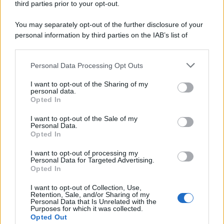
third parties prior to your opt-out.
You may separately opt-out of the further disclosure of your
personal information by third parties on the IAB’s list of
downstream participants.
Personal Data Processing Opt Outs
This information may also be disclosed by us to third parties
on the IAB’s List of Downstream Participants that may further
I want to opt-out of the Sharing of my
disclose it to other third parties.
personal data.
Opted In
Please note that this website/app uses one or more Google
services and may gather and store information including but
I want to opt-out of the Sale of my
Personal Data.
not limited to your visit or usage behaviour. You may click to
Opted In
grant or deny consent to Google and its third-party tags to
use your data for below specified purposes in below Google
I want to opt-out of processing my
consent section.
Personal Data for Targeted Advertising.
Opted In
I want to opt-out of Collection, Use,
Retention, Sale, and/or Sharing of my
Personal Data that Is Unrelated with the
Purposes for which it was collected.
Opted Out