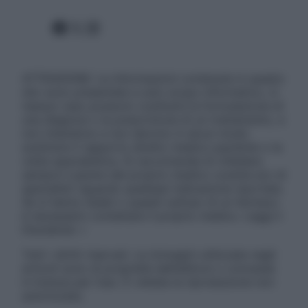
Facebook
X
Instagram
ATTENZIONE: Le informazioni contenute in questo
sito sono presentate a solo scopo informativo, in
nessun caso possono costituire la formulazione di
una diagnosi o la prescrizione di un trattamento, e
non intendono e non devono in alcun modo
sostituire il rapporto diretto medico-paziente o la
visita specialistica. Si raccomanda di chiedere
sempre il parere del proprio medico curante e/o di
specialisti riguardo qualsiasi indicazione riportata.
Se si hanno dubbi o quesiti sull’uso di un farmaco
è necessario contattare il proprio medico. Leggi il
Disclaimer »
Tutti i diritti riservati. Le immagini utilizzate negli
articoli sono di proprietà dell’editore o concesse
in licenza per l’uso. È vietata la riproduzione non
autorizzata.