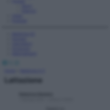
Fitness
Sport
Esercizi
Video
Podcast
Medicina AZ
Farmaci
Calcolatori
Oroscopo
Abbonamenti
Facebook
X
Instagram
Home
»
Medicina A-Z
Lattazione
Redazione Starbene
1 Gennaio 2025 – Lettura 2 minuti
Seguici su