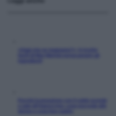
Leggi anche
«Oggi che se magnamo?»: 4 ricette
facili di Max Mariola senza pesare gli
ingredienti
Perché la pressione con il caldo scende
e sale all’improvviso: cosa succede alle
donne e cosa fare subito