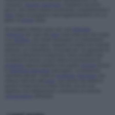
contrario,
ingorgo mammario
, frequente nei primi
giorni, che viene trattato svuotando completamente il
seno
dopo la poppata e decongestionandolo con un
getto di
acqua
calda.
Gli incidenti infettivi sono rari: una
linfangite
(
infezione
dei vasi) del
seno
trascurata può dar luogo
a un
ascesso
, che rende necessario un trattamento
antibiotico e chirurgico. Quando la madre non intende
allattare, un trattamento ormonale per via generale fa
sì che la lattazione si esaurisca. Sono possibili due
modalità di azione: si può inibire la produzione di
prolattina
oppure impedire che questo
ormone
stimoli
la
ghiandola mammaria
(estrogeni). La lattazione
mantiene elevati i livelli di
prolattina
,
fenomeno
che
inibisce l’attività dell’
ovaio
: una donna che allatta è
quindi in linea teorica meno fertile, ma ciò non
significa che l’allattamento costituisca un metodo
contraccettivo
affidabile.