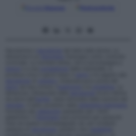
Google
Discover
Fonti preferite
Secrezione o
escrezione
del latte nella donna. La
lattazione è un
fenomeno
fisiologico sotto controllo
ormonale. La montata lattea, che si accompagna a
dolore
e a una
congestione
delle mammelle, si
produce circa 3 giorni dopo il
parto
e fa seguito alla
secrezione
di
colostro
, innescata poco prima del
parto
da due ormoni, l’
ossitocina
e la
prolattina
. La
lattazione, influenzata dalla
secrezione
di pro-lattina
da parte dell’
ipofisi
, viene stimolata dalla suzione del
neonato
. Il latte, prodotto dalla
ghiandola mammaria
,
fuoriesce dal
capezzolo
passando per i dotti
galattofori. Il
fenomeno
può protrarsi per parecchi
mesi ed essere contrassegnato da vari incidenti:
assenza di
secrezione
, peraltro rara (
agalattia
),
insufficienza del latte secreto (ipogalattia) o, al