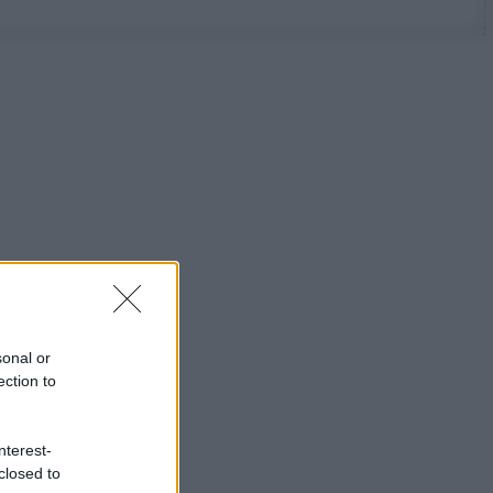
sonal or
ection to
nterest-
closed to