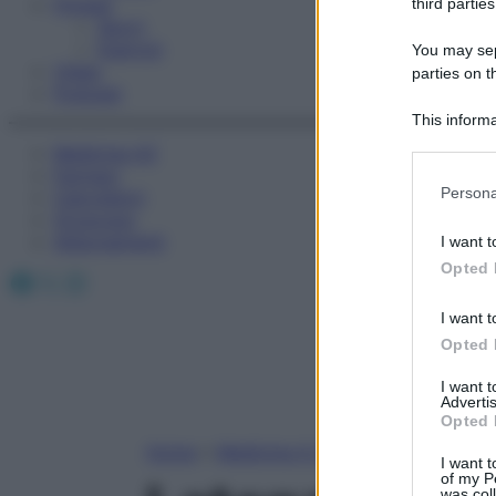
Fitness
third parties
Sport
Esercizi
You may sepa
Video
parties on t
Podcast
This informa
Participants
Medicina AZ
Farmaci
Please note
Persona
Calcolatori
information 
Oroscopo
deny consent
Abbonamenti
I want t
in below Go
Opted 
Facebook
X
Instagram
I want t
Opted 
I want 
Advertis
Opted 
Home
»
Medicina A-Z
I want t
of my P
was col