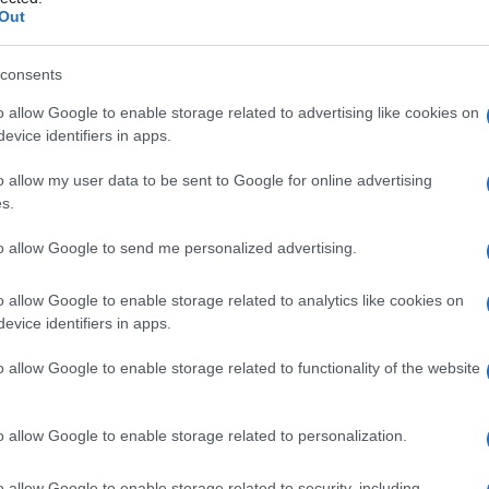
Out
consents
o allow Google to enable storage related to advertising like cookies on
Le
evice identifiers in apps.
ti preferite
o allow my user data to be sent to Google for online advertising
s.
to allow Google to send me personalized advertising.
o allow Google to enable storage related to analytics like cookies on
evice identifiers in apps.
ifesta, ma che in qualunque momento può insorgere
o allow Google to enable storage related to functionality of the website
sempio, il tempo di latenza, che separa il momento
intomi, è assai
variabile
e dipende dalla specie di
o allow Google to enable storage related to personalization.
l lasso di tempo che intercorre tra lo
stimolo
e la
o allow Google to enable storage related to security, including