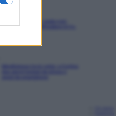
Aria condizionata: usala così,
senza rischiare raffreddore & Co.
Mindfulness tra le vette: a Cortina
due giorni lontani da stress e
ansia da smartphone
Chi siamo
Pubblicità