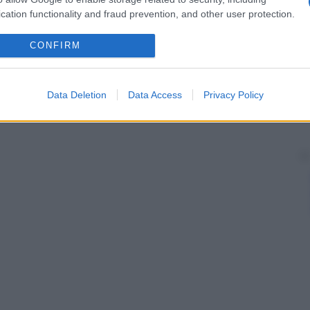
icoanalisi, il
periodo di latenza
è la
fase
dello
cation functionality and fraud prevention, and other user protection.
pica: va dai 5 anni di età alla
pubertà
ed è
li e intellettuali, oltre che dal disinteresse per la
CONFIRM
Data Deletion
Data Access
Privacy Policy