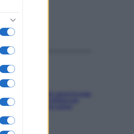
ggi anche
Doccia, lavarsi tutti i giorni fa male
alla pelle? I miti da sfatare per
proteggerla davvero senza
stressarla