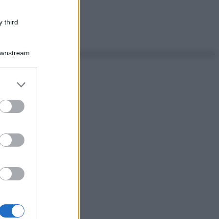
 third
Downstream
er and store
to grant or
ed purposes