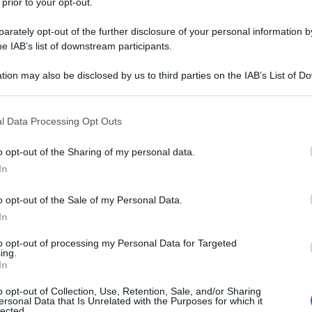
 prior to your opt-out.
rately opt-out of the further disclosure of your personal information by
he IAB’s list of downstream participants.
tion may also be disclosed by us to third parties on the IAB’s List of 
 that may further disclose it to other third parties.
 that this website/app uses one or more Google services and may gath
l Data Processing Opt Outs
including but not limited to your visit or usage behaviour. You may click 
 to Google and its third-party tags to use your data for below specifi
o opt-out of the Sharing of my personal data.
ogle consent section.
In
o opt-out of the Sale of my Personal Data.
In
to opt-out of processing my Personal Data for Targeted
ing.
In
o opt-out of Collection, Use, Retention, Sale, and/or Sharing
ersonal Data that Is Unrelated with the Purposes for which it
lected.