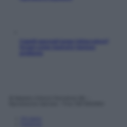
Capelli spezzati lungo l’attaccatura?
Scopri come risolvere l’annoso
problema
© Belpietro Edizioni Periodiche SRL –
Riproduzione riservata – P.Iva 13673600964
Chi siamo
Pubblicità