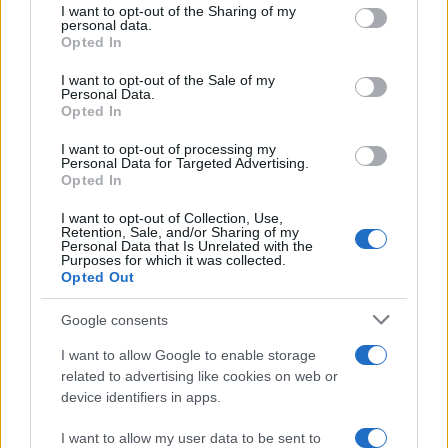
I want to opt-out of the Sharing of my
disclose it to other third parties.
personal data.
Opted In
Please note that this website/app uses one or more Google
services and may gather and store information including but
I want to opt-out of the Sale of my
Personal Data.
not limited to your visit or usage behaviour. You may click to
Opted In
grant or deny consent to Google and its third-party tags to
use your data for below specified purposes in below Google
I want to opt-out of processing my
consent section.
Personal Data for Targeted Advertising.
Opted In
I want to opt-out of Collection, Use,
Retention, Sale, and/or Sharing of my
Personal Data that Is Unrelated with the
Purposes for which it was collected.
Opted Out
Google consents
I want to allow Google to enable storage
related to advertising like cookies on web or
device identifiers in apps.
I want to allow my user data to be sent to