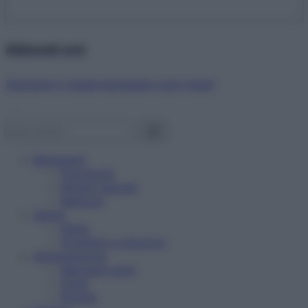
Abbonati ora!
Starbene ti regala benessere ogni mese!
Benessere
Psicologia
Rimedi naturali
Bellezza
Salute
News
Problemi e soluzioni
Alimentazione
Mangiare sano
Diete
Ricette