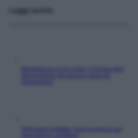
Leggi anche
Mindfulness tra le vette: a Cortina due
giorni lontani da stress e ansia da
smartphone
SOS pelle irritabile: tutte le mosse per
riportarla in equilibrio