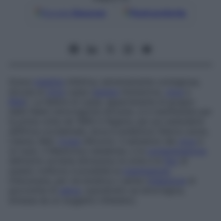
Google
Discover
Fonti preferite
Grave
malattia
infettiva, estremamente contagiosa,
dovuta al
virus
Lassa (
genere
Arenavirus,
virus
a
RNA
). La febbre di Lassa, appartenente al gruppo
delle febbri emorragiche africane, si è manifestata per
la prima volta nel 1969 in Nigeria, per poi estendersi
all’Africa occidentale, dove è endemica (Sierra Leone,
Liberia, Mali,
Costa
d’Avorio). Il serbatoio del
virus
è
un topo, il
Mastomys natalensis
, e la
contaminazione
dell’uomo avviene attraverso le urine e le
feci
di
questo roditore; è possibile la
trasmissione
interumana, per via ematica o aerea (
inalazione
di
goccioline di
saliva
, soprattutto se emorragica,
emessa da un soggetto infestato).