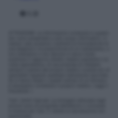
Facebook
X
Instagram
ATTENZIONE: Le informazioni contenute in questo
sito sono presentate a solo scopo informativo, in
nessun caso possono costituire la formulazione di
una diagnosi o la prescrizione di un trattamento, e
non intendono e non devono in alcun modo
sostituire il rapporto diretto medico-paziente o la
visita specialistica. Si raccomanda di chiedere
sempre il parere del proprio medico curante e/o di
specialisti riguardo qualsiasi indicazione riportata.
Se si hanno dubbi o quesiti sull’uso di un farmaco
è necessario contattare il proprio medico. Leggi il
Disclaimer »
Tutti i diritti riservati. Le immagini utilizzate negli
articoli sono di proprietà dell’editore o concesse
in licenza per l’uso. È vietata la riproduzione non
autorizzata.