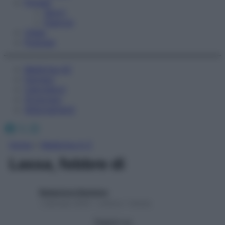
Fitness
Sport
Esercizi
Video
Podcast
Medicina AZ
Farmaci
Calcolatori
Oroscopo
Abbonamenti
Facebook
X
Instagram
Home
»
Medicina A-Z
Lassa, febbre di
Redazione Starbene
1 Gennaio 2025 – Lettura 1 minuto
Seguici su