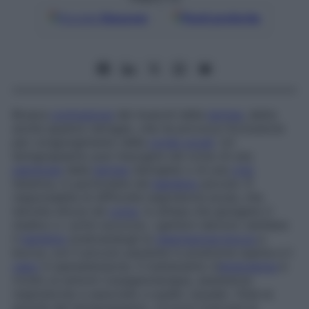
Google
Discover
Fonti preferite
Brusca
contrazione
dei muscoli della
laringe
, detta
anche s
pasmo laringeo
, che ne provoca l’occlusione
per congiungimento delle
corde vocali
. Un
laringospasmo può insorgere nel corso di una
patologia
della
laringe
(laringite) o di una
crisi
tetanica, in particolare nel
bambino
piccolo. È
responsabile di difficoltà respiratoria acuta, che
talvolta sfocia nel
coma
. In attesa che giungano il
medico o i primi soccorsi, i genitori devono ventilare
il
bambino
praticandogli la
respirazione
bocca
a
bocca, con il piccolo paziente in posizione supina e il
capo
in iperestensione. Il trattamento d’
emergenza
è
rivolto ai sintomi (ossigenoterapia, assistenza
respiratoria) e associato a quello causale. Vista la
gravità del laringospasmo, occorre ricercare la