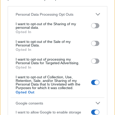
downstream participants.
Personal Data Processing Opt Outs
This information may also be disclosed by us to third parties
on the IAB’s List of Downstream Participants that may further
I want to opt-out of the Sharing of my
disclose it to other third parties.
personal data.
Opted In
Please note that this website/app uses one or more Google
services and may gather and store information including but
I want to opt-out of the Sale of my
Personal Data.
not limited to your visit or usage behaviour. You may click to
Opted In
grant or deny consent to Google and its third-party tags to
use your data for below specified purposes in below Google
I want to opt-out of processing my
consent section.
Personal Data for Targeted Advertising.
Opted In
I want to opt-out of Collection, Use,
Retention, Sale, and/or Sharing of my
Personal Data that Is Unrelated with the
Purposes for which it was collected.
Opted Out
Google consents
I want to allow Google to enable storage