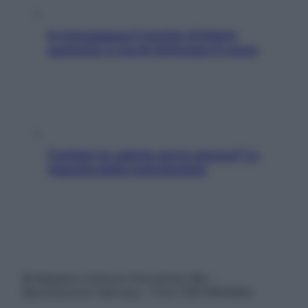
In menopausa il rischio d’infarto
aumenta: è ora di rinforzare il cuore
Contare le calorie serve ancora? La
risposta della nutrizionista
© Belpietro Edizioni Periodiche SRL –
Riproduzione riservata – P.Iva 13673600964