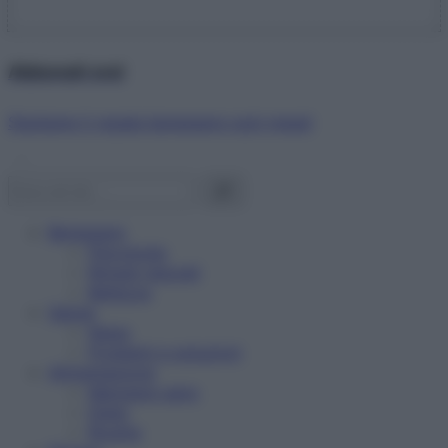
Abbonati ora!
Starbene ti regala benessere ogni mese!
Benessere
Psicologia
Rimedi naturali
Bellezza
Salute
News
Problemi e soluzioni
Alimentazione
Mangiare sano
Diete
Ricette