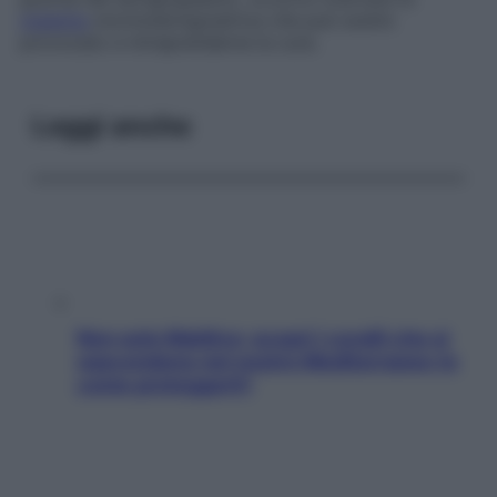
malattia
otorinolaringoiatrica che può averlo
provocato e intraprenderne la cura.
Leggi anche
Non solo Maldive: scopri i coralli che si
nascondono nel nostro Mediterraneo (e
come proteggerli)