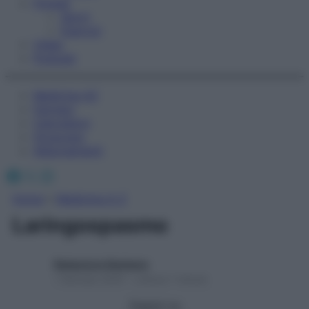
Fitness
Sport
Esercizi
Video
Podcast
Medicina AZ
Farmaci
Calcolatori
Oroscopo
Abbonamenti
Facebook
X
Instagram
Home
»
Medicina A-Z
Laringospasmo
Redazione Starbene
1 Gennaio 2025 – Lettura 1 minuto
Seguici su