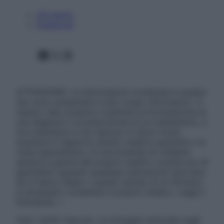
Chi siamo
Pubblicità
Facebook
X
Instagram
ATTENZIONE: Le informazioni contenute in questo
sito sono presentate a solo scopo informativo, in
nessun caso possono costituire la formulazione di
una diagnosi o la prescrizione di un trattamento, e
non intendono e non devono in alcun modo
sostituire il rapporto diretto medico-paziente o la
visita specialistica. Si raccomanda di chiedere
sempre il parere del proprio medico curante e/o di
specialisti riguardo qualsiasi indicazione riportata.
Se si hanno dubbi o quesiti sull’uso di un farmaco
è necessario contattare il proprio medico. Leggi il
Disclaimer »
Tutti i diritti riservati. Le immagini utilizzate negli