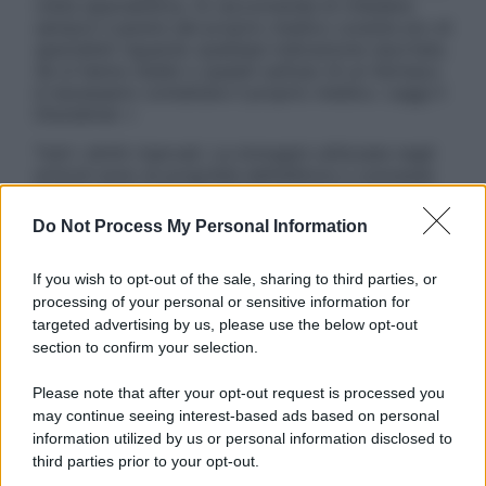
visita specialistica. Si raccomanda di chiedere
sempre il parere del proprio medico curante e/o di
specialisti riguardo qualsiasi indicazione riportata.
Se si hanno dubbi o quesiti sull’uso di un farmaco
è necessario contattare il proprio medico. Leggi il
Disclaimer »
Tutti i diritti riservati. Le immagini utilizzate negli
articoli sono di proprietà dell’editore o concesse
in licenza per l’uso. È vietata la riproduzione non
autorizzata.
Do Not Process My Personal Information
If you wish to opt-out of the sale, sharing to third parties, or
processing of your personal or sensitive information for
Informativa
targeted advertising by us, please use the below opt-out
Privacy Policy
section to confirm your selection.
Cookie Policy
Note Legali
Please note that after your opt-out request is processed you
Preferenze Privacy
may continue seeing interest-based ads based on personal
information utilized by us or personal information disclosed to
third parties prior to your opt-out.