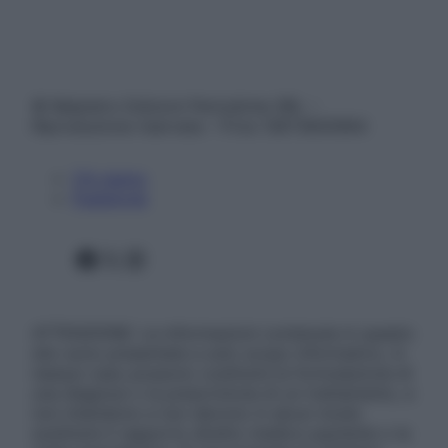
© Belpietro Edizioni Periodiche SRL –
Riproduzione riservata – P.Iva 13673600964
Chi siamo
Pubblicità
Facebook
X
Instagram
ATTENZIONE: Le informazioni contenute in questo
sito sono presentate a solo scopo informativo, in
nessun caso possono costituire la formulazione di
una diagnosi o la prescrizione di un trattamento, e
non intendono e non devono in alcun modo
sostituire il rapporto diretto medico-paziente o la