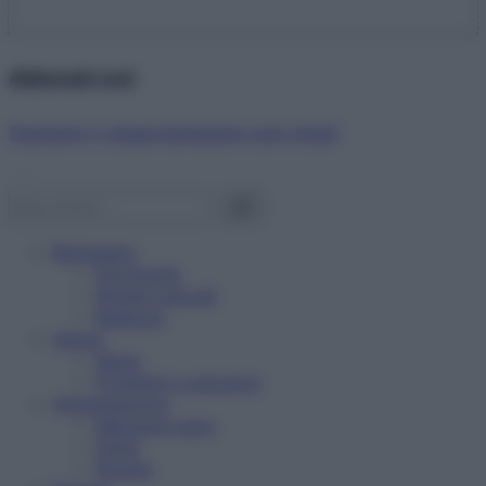
Abbonati ora!
Starbene ti regala benessere ogni mese!
Benessere
Psicologia
Rimedi naturali
Bellezza
Salute
News
Problemi e soluzioni
Alimentazione
Mangiare sano
Diete
Ricette