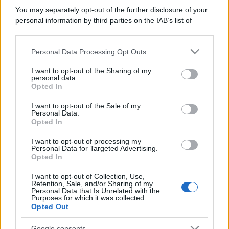
You may separately opt-out of the further disclosure of your
personal information by third parties on the IAB’s list of
downstream participants.
Personal Data Processing Opt Outs
This information may also be disclosed by us to third parties
on the IAB’s List of Downstream Participants that may further
I want to opt-out of the Sharing of my
disclose it to other third parties.
personal data.
Opted In
Please note that this website/app uses one or more Google
services and may gather and store information including but
I want to opt-out of the Sale of my
Personal Data.
not limited to your visit or usage behaviour. You may click to
Opted In
grant or deny consent to Google and its third-party tags to
use your data for below specified purposes in below Google
I want to opt-out of processing my
consent section.
Personal Data for Targeted Advertising.
Opted In
I want to opt-out of Collection, Use,
Retention, Sale, and/or Sharing of my
Personal Data that Is Unrelated with the
Purposes for which it was collected.
Opted Out
Google consents