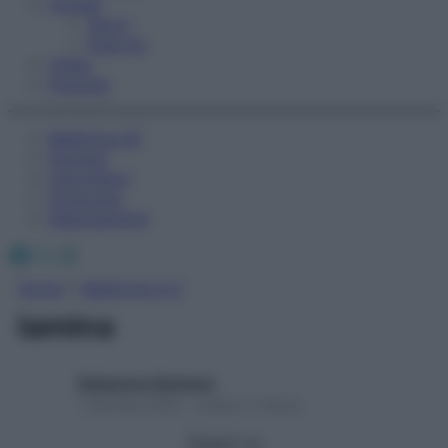
Fitness
Sport
Esercizi
Video
Podcast
Medicina AZ
Farmaci
Calcolatori
Oroscopo
Abbonamenti
Facebook
X
Instagram
Home
»
Medicina A-Z
lamina
Redazione Starbene
1 Gennaio 2025 – Lettura 1 minuto
Seguici su