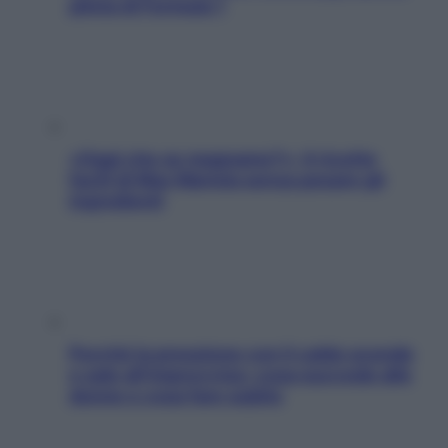
pilota di Formula 1
«Oggi che se magnamo?»: 4 ricette
facili di Max Mariola senza pesare gli
ingredienti
Perché la pressione con il caldo scende
e sale all’improvviso: cosa succede alle
donne e cosa fare subito