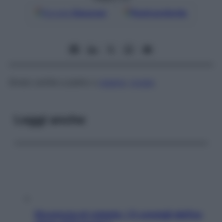
Google
Discover
Fonti preferite
Strato sottile e piatto o
piastra
;
crosta
.
Leggi anche
Sicurezza al volante: i 5 consigli dell’ex