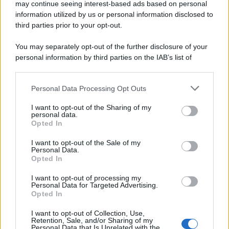
may continue seeing interest-based ads based on personal
information utilized by us or personal information disclosed to
third parties prior to your opt-out.
You may separately opt-out of the further disclosure of your
personal information by third parties on the IAB’s list of
downstream participants.
Personal Data Processing Opt Outs
This information may also be disclosed by us to third parties
on the IAB’s List of Downstream Participants that may further
I want to opt-out of the Sharing of my
disclose it to other third parties.
personal data.
Opted In
Please note that this website/app uses one or more Google
services and may gather and store information including but
I want to opt-out of the Sale of my
Personal Data.
not limited to your visit or usage behaviour. You may click to
Opted In
grant or deny consent to Google and its third-party tags to
use your data for below specified purposes in below Google
I want to opt-out of processing my
consent section.
Personal Data for Targeted Advertising.
Opted In
I want to opt-out of Collection, Use,
Retention, Sale, and/or Sharing of my
Personal Data that Is Unrelated with the