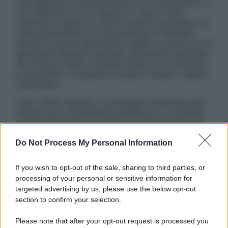
una diagnosi o la prescrizione di un trattamento, e
non intendono e non devono in alcun modo
sostituire il rapporto diretto medico-paziente o la
visita specialistica. Si raccomanda di chiedere
sempre il parere del proprio medico curante e/o di
specialisti riguardo qualsiasi indicazione riportata.
Se si hanno dubbi o quesiti sull’uso di un farmaco
è necessario contattare il proprio medico. Leggi il
Disclaimer »
Tutti i diritti riservati. Le immagini utilizzate negli
articoli sono di proprietà dell’editore o concesse
in licenza per l’uso. È vietata la riproduzione non
autorizzata.
Do Not Process My Personal Information
If you wish to opt-out of the sale, sharing to third parties, or
Informativa
processing of your personal or sensitive information for
Privacy Policy
targeted advertising by us, please use the below opt-out
Cookie Policy
section to confirm your selection.
Note Legali
Preferenze Privacy
Please note that after your opt-out request is processed you