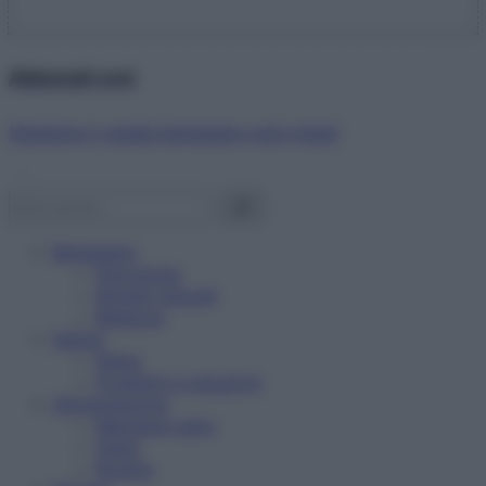
Abbonati ora!
Starbene ti regala benessere ogni mese!
Benessere
Psicologia
Rimedi naturali
Bellezza
Salute
News
Problemi e soluzioni
Alimentazione
Mangiare sano
Diete
Ricette