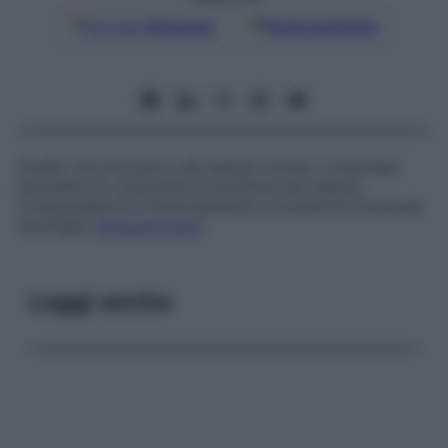
Google
Discover
Fonti preferite
Studio microscopico dei tessuti viventi. L’istologia
permette di conoscere la struttura dei tessuti,
comprenderne il funzionamento e scoprirne eventuali
anomalie (
istopatologia
).
Leggi anche