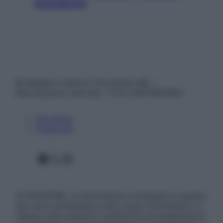
smartphone
© Belpietro Edizioni Periodiche SRL –
Riproduzione riservata – P.Iva 13673600964
Chi siamo
Pubblicità
Facebook
X
Instagram
ATTENZIONE: Le informazioni contenute in questo
sito sono presentate a solo scopo informativo, in
nessun caso possono costituire la formulazione di