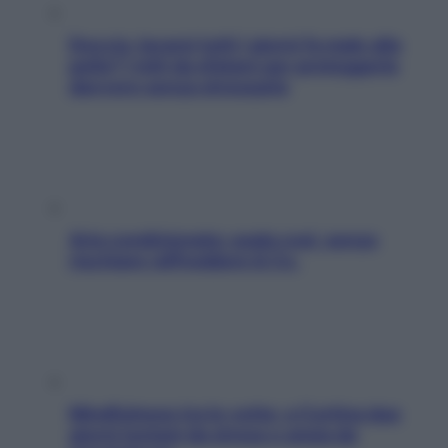
Doccia, lavarsi tutti i giorni fa male alla
pelle? I miti da sfatare per proteggerla
davvero senza stressarla
Aria condizionata: usala così, senza
rischiare raffreddore & Co.
Mindfulness tra le vette: a Cortina due
giorni lontani da stress e ansia da