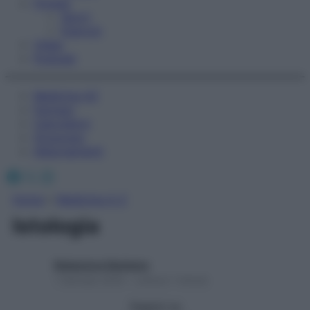
Fitness
Sport
Esercizi
Video
Podcast
Medicina AZ
Farmaci
Calcolatori
Oroscopo
Abbonamenti
Facebook
X
Instagram
Home
»
Medicina A-Z
Istologia
Redazione Starbene
1 Gennaio 2025 – Lettura 1 minuto
Seguici su