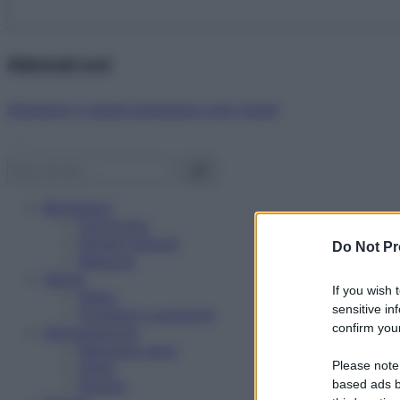
Abbonati ora!
Starbene ti regala benessere ogni mese!
Benessere
Psicologia
Rimedi naturali
Do Not Pr
Bellezza
Salute
If you wish 
News
sensitive in
Problemi e soluzioni
confirm your
Alimentazione
Mangiare sano
Please note
Diete
Ricette
based ads b