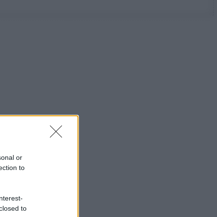
sonal or
ection to
nterest-
closed to