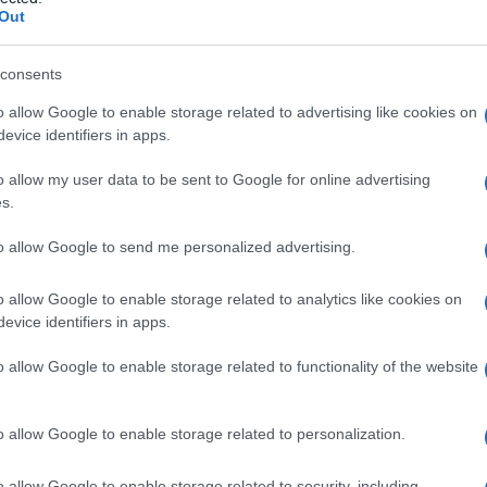
Out
consents
o allow Google to enable storage related to advertising like cookies on
Le
evice identifiers in apps.
ti preferite
o allow my user data to be sent to Google for online advertising
s.
to allow Google to send me personalized advertising.
o allow Google to enable storage related to analytics like cookies on
evice identifiers in apps.
onversione
somatica di un
conflitto
psichico. L’isteria
a
, “utero”, in quanto nell’antichità si credeva che tale
o allow Google to enable storage related to functionality of the website
 sviluppo di quest’affezione. Gli studi dedicati
sef Breuer e Sigmund Freud sono stati di capitale
ualità e l’elaborazione della prima teoria
o allow Google to enable storage related to personalization.
isteria deriverebbe dalla rimozione di un
conflitto
è assai influenzabile, nonostante la freddezza
o allow Google to enable storage related to security, including