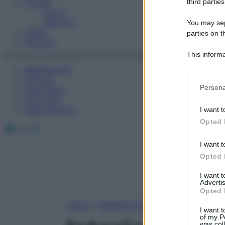
Fitness
third parties
Sport
Esercizi
You may sepa
Video
parties on t
Podcast
This informa
Participants
Medicina AZ
Farmaci
Please note
Persona
Calcolatori
information 
Oroscopo
deny consent
Abbonamenti
I want t
in below Go
Opted 
Facebook
X
Instagram
I want t
Opted 
I want 
Advertis
Opted 
Home
»
Medicina A-Z
I want t
of my P
was col