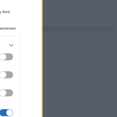
 third
Downstream
er and store
to grant or
ed purposes