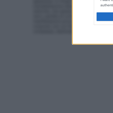
apparente: si rifugia nell’immaginario (ten
authenti
insoddisfazione sessuale e mette in scen
isteriche, che spesso insorgono in pubbl
nervi, perdita di conoscenza, paralisi,
con
manifestazioni prive di una causa organic
corporeo con cui l’isterico esprime i suoi c
complessa, destinata a persistere diventa