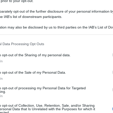
 prior to your opt-out.
rately opt-out of the further disclosure of your personal information by
he IAB’s list of downstream participants.
tion may also be disclosed by us to third parties on the IAB’s List of 
 that may further disclose it to other third parties.
 that this website/app uses one or more Google services and may gath
l Data Processing Opt Outs
including but not limited to your visit or usage behaviour. You may click 
 to Google and its third-party tags to use your data for below specifi
o opt-out of the Sharing of my personal data.
ogle consent section.
In
o opt-out of the Sale of my Personal Data.
In
to opt-out of processing my Personal Data for Targeted
ing.
In
o opt-out of Collection, Use, Retention, Sale, and/or Sharing
ersonal Data that Is Unrelated with the Purposes for which it
lected.