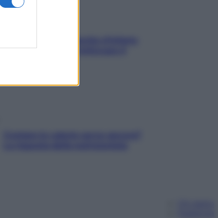
In menopausa il rischio d’infarto
aumenta: è ora di rinforzare il
cuore
Contare le calorie serve ancora?
La risposta della nutrizionista
Chi siamo
Pubblicità