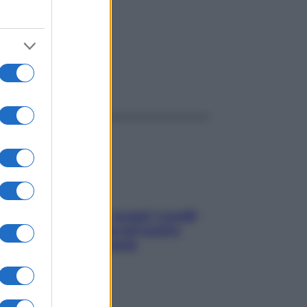
ggi anche
Non solo Maldive: scopri i coralli
che si nascondono nel nostro
Mediterraneo (e come
proteggerli)