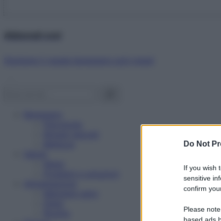
Abbonati ora!
Starbene ti regala benessere ogni mese!
Benessere
Psicologia
Rimedi naturali
Bellezza
Do Not Pr
Salute
News
If you wish 
Problemi e soluzioni
sensitive in
Alimentazione
confirm your
Mangiare sano
Diete
Please note
Ricette
based ads b