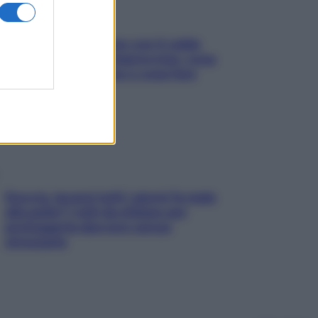
Perché la pressione con il caldo
scende e sale all’improvviso: cosa
succede alle donne e cosa fare
subito
Doccia, lavarsi tutti i giorni fa male
alla pelle? I miti da sfatare per
proteggerla davvero senza
stressarla