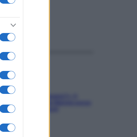
ggi anche
«Oggi che se magnamo?»: 4
ricette facili di Max Mariola senza
pesare gli ingredienti