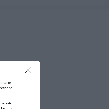
sonal or
ection to
nterest-
closed to