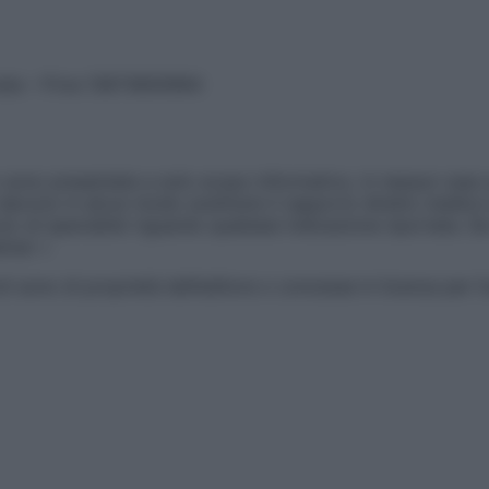
vata – P.Iva 13673600964
sono presentate a solo scopo informativo, in nessun caso p
devono in alcun modo sostituire il rapporto diretto medico-p
 di specialisti riguardo qualsiasi indicazione riportata. Se
aimer »
ticoli sono di proprietà dell’editore o concesse in licenza per 