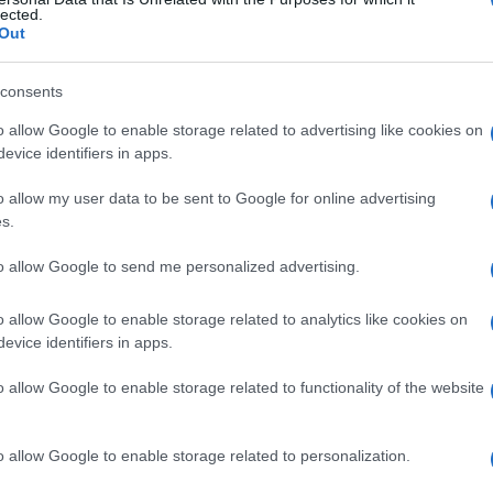
lo
lected.
Out
consents
Le
o allow Google to enable storage related to advertising like cookies on
evice identifiers in apps.
ti preferite
o allow my user data to be sent to Google for online advertising
s.
to allow Google to send me personalized advertising.
o allow Google to enable storage related to analytics like cookies on
enalina
, con un gruppo propile che sostituisce il
evice identifiers in apps.
rdiaco e
broncodilatatore
. L’isoproterenolo (o
mministrato per via inalatoria, sublinguale o
o allow Google to enable storage related to functionality of the website
chiale. Viene usato anche per alcune condizioni
o allow Google to enable storage related to personalization.