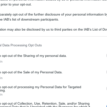
 prior to your opt-out.
rately opt-out of the further disclosure of your personal information by
he IAB’s list of downstream participants.
tion may also be disclosed by us to third parties on the IAB’s List of 
 that may further disclose it to other third parties.
 that this website/app uses one or more Google services and may gath
l Data Processing Opt Outs
including but not limited to your visit or usage behaviour. You may click 
 to Google and its third-party tags to use your data for below specifi
o opt-out of the Sharing of my personal data.
ogle consent section.
In
o opt-out of the Sale of my Personal Data.
In
to opt-out of processing my Personal Data for Targeted
ing.
In
o opt-out of Collection, Use, Retention, Sale, and/or Sharing
ersonal Data that Is Unrelated with the Purposes for which it