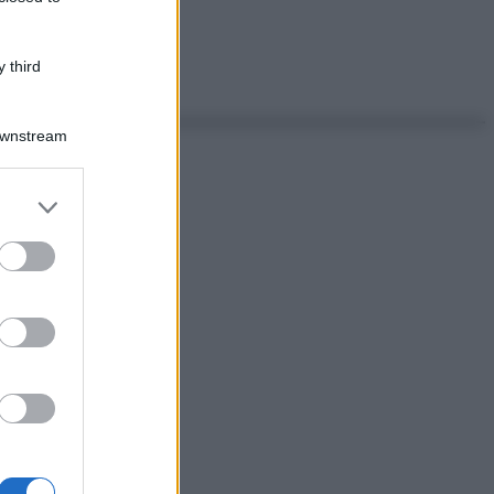
 third
Downstream
er and store
to grant or
ed purposes