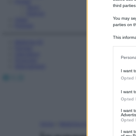
Fitness
third parties
Sport
Esercizi
You may sepa
Video
parties on t
Podcast
This informa
Medicina AZ
Participants
Farmaci
Calcolatori
Please note
Persona
Oroscopo
information 
Abbonamenti
deny consent
I want t
in below Go
Facebook
X
Instagram
Opted 
I want t
Opted 
I want 
Advertis
Opted 
Home
»
Medicina A-Z
I want t
of my P