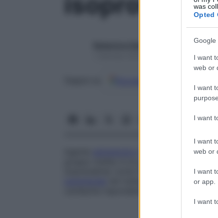
isoprotereno
was col
Opted 
Google 
Redazione Starbene
1 Gennaio 2025 – Lettura 1 minuto
I want t
web or d
Google
Discover
Fon
Seguici su
I want t
purpose
I want 
I want t
Agente
adrenergico
sintetico simile all’
adr
web or d
gruppo metile; è un potente
stimolante
ca
isoprenaline
) come l’idrocloruro, viene so
I want t
parenterale
nel trattamento dell’
asma
bron
or app.
cardiache rispondenti a questi farmaci.
I want t