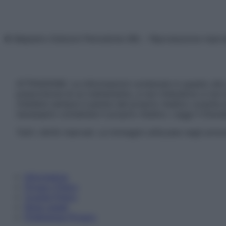
© Belpietro Edizioni Periodiche SRL – Riproduzione riser
ATTENZIONE: Le informazioni contenute in questo sito 
prescrizione di un trattamento, e non intendono e non 
chiedere sempre il parere del proprio medico curante e/o
necessario contattare il proprio medico. Leggi il Discl
Tutti i diritti riservati. Le immagini utilizzate negli ar
Informativa
Privacy Policy
Cookie Policy
Note Legali
Preferenze Privacy