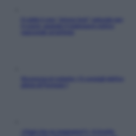
Il caldo è uno “stress test” naturale per
il cuore: quando il malessere estivo
nasconde un’aritmia
Sicurezza al volante: i 5 consigli dell’ex
pilota di Formula 1
«Oggi che se magnamo?»: 4 ricette