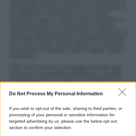
nessun caso possono costituire la formulazione di
una diagnosi o la prescrizione di un trattamento, e
non intendono e non devono in alcun modo
sostituire il rapporto diretto medico-paziente o la
visita specialistica. Si raccomanda di chiedere
sempre il parere del proprio medico curante e/o di
specialisti riguardo qualsiasi indicazione riportata.
Se si hanno dubbi o quesiti sull’uso di un farmaco
è necessario contattare il proprio medico. Leggi il
Disclaimer »
Tutti i diritti riservati. Le immagini utilizzate negli
articoli sono di proprietà dell’editore o concesse
in licenza per l’uso. È vietata la riproduzione non
autorizzata.
Do Not Process My Personal Information
If you wish to opt-out of the sale, sharing to third parties, or
Informativa
processing of your personal or sensitive information for
Privacy Policy
targeted advertising by us, please use the below opt-out
Cookie Policy
section to confirm your selection.
Note Legali