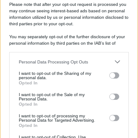
Preferenze Privacy
Please note that after your opt-out request is processed you
may continue seeing interest-based ads based on personal
information utilized by us or personal information disclosed to
third parties prior to your opt-out.
You may separately opt-out of the further disclosure of your
personal information by third parties on the IAB’s list of
downstream participants.
Personal Data Processing Opt Outs
This information may also be disclosed by us to third parties
on the IAB’s List of Downstream Participants that may further
I want to opt-out of the Sharing of my
disclose it to other third parties.
personal data.
Opted In
Please note that this website/app uses one or more Google
services and may gather and store information including but
I want to opt-out of the Sale of my
Personal Data.
not limited to your visit or usage behaviour. You may click to
Opted In
grant or deny consent to Google and its third-party tags to
use your data for below specified purposes in below Google
I want to opt-out of processing my
consent section.
Personal Data for Targeted Advertising.
Opted In
I want to opt-out of Collection, Use,