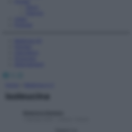
Fitness
Sport
Esercizi
Video
Podcast
Medicina AZ
Farmaci
Calcolatori
Oroscopo
Abbonamenti
Facebook
X
Instagram
Home
»
Medicina A-Z
isoleucina
Redazione Starbene
1 Gennaio 2025 – Lettura 1 minuto
Seguici su