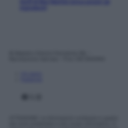
facili di Max Mariola senza pesare gli
ingredienti
© Belpietro Edizioni Periodiche SRL –
Riproduzione riservata – P.Iva 13673600964
Chi siamo
Pubblicità
Facebook
X
Instagram
ATTENZIONE: Le informazioni contenute in questo
sito sono presentate a solo scopo informativo, in