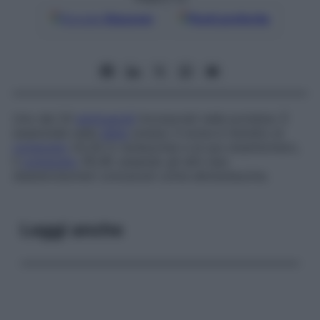
Google
Discover
Fonti preferite
Uno dei 20
aminoacidi
incorporati nelle proteine. È
essenziale nella
dieta
umana. Il nome è ristretto al
composto
2S,3S (L-isoleucina) e al suo enantiomero,
il
composto
2R,3R, essendo gli altri due
diasteroisomeri conosciuti come
alloisoleucina
.
Leggi anche