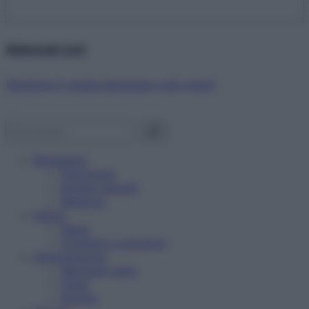
Abbonati ora!
Starbene ti regala benessere ogni mese!
Benessere
Psicologia
Rimedi naturali
Bellezza
Salute
News
Problemi e soluzioni
Alimentazione
Mangiare sano
Diete
Ricette