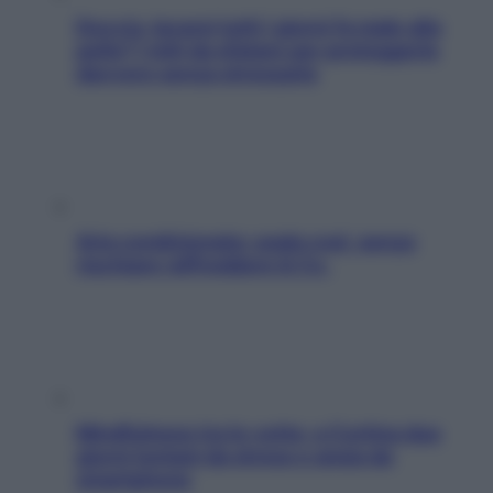
Doccia, lavarsi tutti i giorni fa male alla
pelle? I miti da sfatare per proteggerla
davvero senza stressarla
Aria condizionata: usala così, senza
rischiare raffreddore & Co.
Mindfulness tra le vette: a Cortina due
giorni lontani da stress e ansia da
smartphone