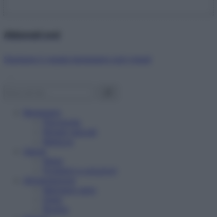
Abbonati ora!
Starbene ti regala benessere ogni mese!
Benessere
Psicologia
Rimedi naturali
Bellezza
Salute
News
Problemi e soluzioni
Alimentazione
Mangiare sano
Diete
Ricette