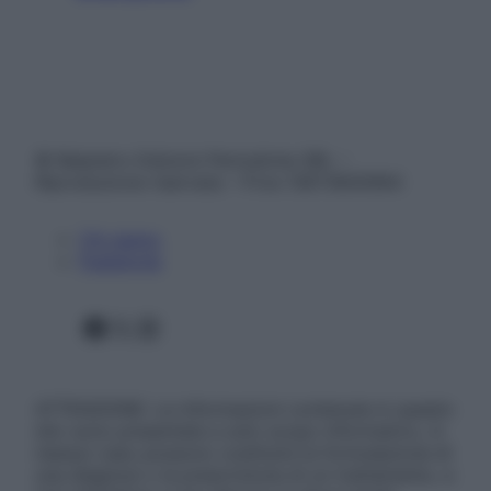
© Belpietro Edizioni Periodiche SRL –
Riproduzione riservata – P.Iva 13673600964
Chi siamo
Pubblicità
Facebook
X
Instagram
ATTENZIONE: Le informazioni contenute in questo
sito sono presentate a solo scopo informativo, in
nessun caso possono costituire la formulazione di
una diagnosi o la prescrizione di un trattamento, e