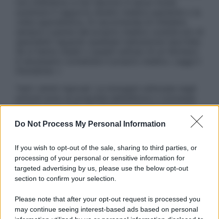
non intendono e non devono in alcun modo
sostituire il rapporto diretto medico-paziente o la
visita specialistica. Si raccomanda di chiedere
sempre il parere del proprio medico curante e/o di
specialisti riguardo qualsiasi indicazione riportata.
Se si hanno dubbi o quesiti sull’uso di un farmaco
è necessario contattare il proprio medico. Leggi il
Disclaimer »
Tutti i diritti riservati. Le immagini utilizzate negli
articoli sono di proprietà dell’editore o concesse
in licenza per l’uso. È vietata la riproduzione non
autorizzata.
Do Not Process My Personal Information
If you wish to opt-out of the sale, sharing to third parties, or
processing of your personal or sensitive information for
Informativa
targeted advertising by us, please use the below opt-out
Privacy Policy
section to confirm your selection.
Cookie Policy
Note Legali
Please note that after your opt-out request is processed you
Preferenze Privacy
may continue seeing interest-based ads based on personal