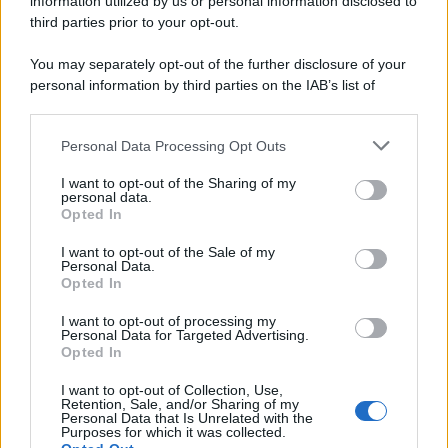
information utilized by us or personal information disclosed to
third parties prior to your opt-out.
You may separately opt-out of the further disclosure of your
personal information by third parties on the IAB’s list of
downstream participants.
Personal Data Processing Opt Outs
This information may also be disclosed by us to third parties
on the IAB’s List of Downstream Participants that may further
I want to opt-out of the Sharing of my
disclose it to other third parties.
personal data.
Opted In
Please note that this website/app uses one or more Google
services and may gather and store information including but
I want to opt-out of the Sale of my
Personal Data.
not limited to your visit or usage behaviour. You may click to
Opted In
grant or deny consent to Google and its third-party tags to
use your data for below specified purposes in below Google
I want to opt-out of processing my
consent section.
Personal Data for Targeted Advertising.
Opted In
I want to opt-out of Collection, Use,
Retention, Sale, and/or Sharing of my
Personal Data that Is Unrelated with the
Purposes for which it was collected.