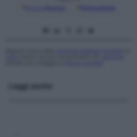
Google
Discover
Fonti preferite
Regione ricurva della
corteccia cerebrale
formante
un
tratto
elevato arcuato nel pavimento del
ventricolo
laterale che costeggia la
fessura
coroidea
.
Leggi anche