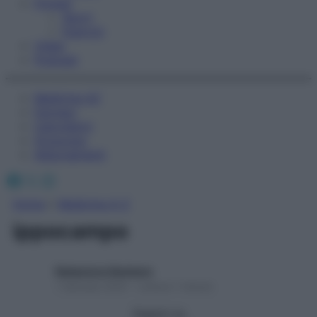
Fitness
Sport
Esercizi
Video
Podcast
Medicina AZ
Farmaci
Calcolatori
Oroscopo
Abbonamenti
Facebook
X
Instagram
Home
»
Medicina A-Z
ippocampo
Redazione Starbene
1 Gennaio 2025 – Lettura 1 minuto
Seguici su