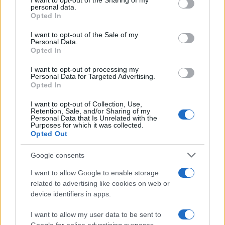
I want to opt-out of the Sharing of my
disclose it to other third parties.
personal data.
Opted In
Please note that this website/app uses one or more Google
services and may gather and store information including but
I want to opt-out of the Sale of my
Personal Data.
not limited to your visit or usage behaviour. You may click to
Opted In
grant or deny consent to Google and its third-party tags to
use your data for below specified purposes in below Google
I want to opt-out of processing my
consent section.
Personal Data for Targeted Advertising.
Opted In
I want to opt-out of Collection, Use,
Retention, Sale, and/or Sharing of my
Personal Data that Is Unrelated with the
Purposes for which it was collected.
Opted Out
Google consents
I want to allow Google to enable storage
related to advertising like cookies on web or
device identifiers in apps.
I want to allow my user data to be sent to