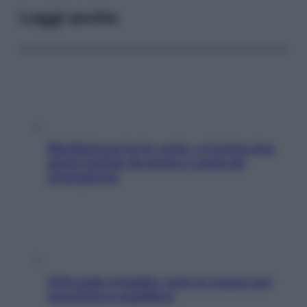
Leggi anche
Mindfulness tra le vette: a Cortina due
giorni lontani da stress e ansia da
smartphone
SOS pelle irritabile: tutte le mosse per
riportarla in equilibrio