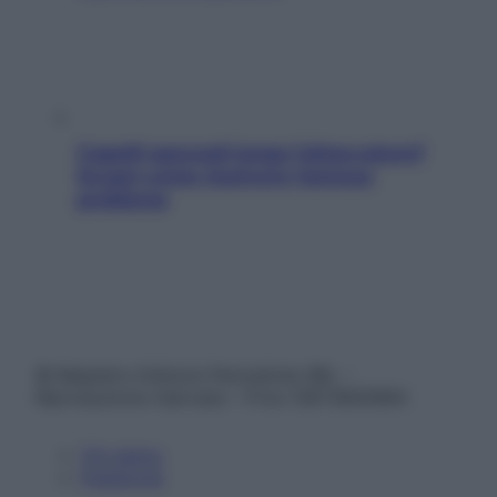
Capelli spezzati lungo l’attaccatura?
Scopri come risolvere l’annoso
problema
© Belpietro Edizioni Periodiche SRL –
Riproduzione riservata – P.Iva 13673600964
Chi siamo
Pubblicità