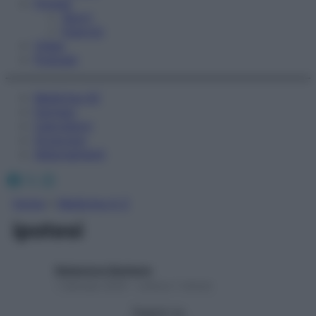
Fitness
Sport
Esercizi
Video
Podcast
Medicina AZ
Farmaci
Calcolatori
Oroscopo
Abbonamenti
Facebook
X
Instagram
Home
»
Medicina A-Z
ipotesi
Redazione Starbene
1 Gennaio 2025 – Lettura 1 minuto
Seguici su