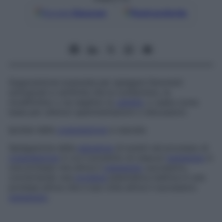
Google
Discover
Fonti preferite
Supposizione avanzata per spiegare fenomeni
sottoposti a verifiche che la confermino, la
modifichino o ne neghino la
validità
, o usata come
base per ulteriori sperimentazioni o discussioni.
Ipotesi della
coagulazione
a cascata
Spiegazione della
sequenza
di eventi nel processo di
coagulazione
in cui il prodotto di ciascun
passaggio
è
una proteasi che attiva il
passaggio
successivo,
convertendo una
proteina
plasmatica inattiva in una
proteasi attiva che a sua volta attiva il successivo
passaggio
.