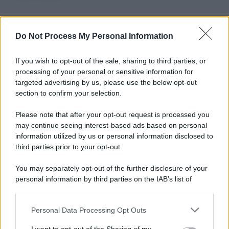
Do Not Process My Personal Information
Informativa
Privacy Policy
Cookie Policy
If you wish to opt-out of the sale, sharing to third parties, or
Note Legali
processing of your personal or sensitive information for
Preferenze Privacy
targeted advertising by us, please use the below opt-out
section to confirm your selection.
Please note that after your opt-out request is processed you
may continue seeing interest-based ads based on personal
information utilized by us or personal information disclosed to
third parties prior to your opt-out.
You may separately opt-out of the further disclosure of your
personal information by third parties on the IAB’s list of
downstream participants.
Personal Data Processing Opt Outs
This information may also be disclosed by us to third parties
on the IAB’s List of Downstream Participants that may further