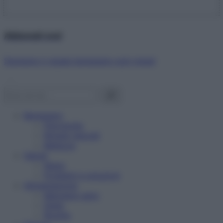
Abbonati ora!
Starbene ti regala benessere ogni mese!
Benessere
Psicologia
Rimedi naturali
Bellezza
Salute
News
Problemi e soluzioni
Alimentazione
Mangiare sano
Diete
Ricette