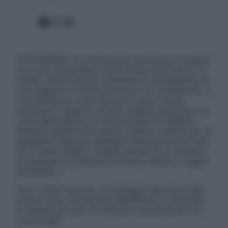
Facebook
X
Instagram
ATTENZIONE: Le informazioni contenute in questo
sito sono presentate a solo scopo informativo, in
nessun caso possono costituire la formulazione di
una diagnosi o la prescrizione di un trattamento, e
non intendono e non devono in alcun modo
sostituire il rapporto diretto medico-paziente o la
visita specialistica. Si raccomanda di chiedere
sempre il parere del proprio medico curante e/o di
specialisti riguardo qualsiasi indicazione riportata.
Se si hanno dubbi o quesiti sull’uso di un farmaco
è necessario contattare il proprio medico. Leggi il
Disclaimer »
Tutti i diritti riservati. Le immagini utilizzate negli
articoli sono di proprietà dell’editore o concesse
in licenza per l’uso. È vietata la riproduzione non
autorizzata.