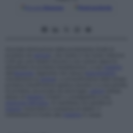
Google
Discover
Fonti preferite
Anomala diminuzione della proteinemia (livelli di
proteine nel
sangue
), che risulta in tal modo inferiore
a 60 g/l; può essere dovuta a uno scarso apporto
alimentare di proteine (kwashiorkor), a una
malattia
dell’
apparato
digerente che riduce l’
assorbimento
(intolleranza al
glutine
), a un’insufficienza della sintesi
proteica (insufficienza epatica severa) o a una perdita
di proteine, provocata da emorragie,
ustioni
estese,
abuso di
lassativi
irritanti o conseguente a una
sindrome nefrosica
. Si manifesta con perdita di
tessuto
muscolare e comparsa di edemi. Il
trattamento è rivolto alla
malattia
in causa.