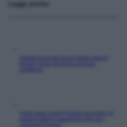
Leggi anche
Capelli spezzati lungo l’attaccatura?
Scopri come risolvere l’annoso
problema
Fame dopo cena? Perché succede e 6
snack leggeri e appetitosi che non
rovinano il sonno