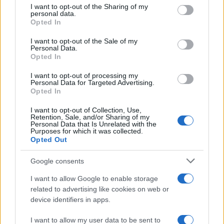
I want to opt-out of the Sharing of my
disclose it to other third parties.
personal data.
Opted In
Please note that this website/app uses one or more Google
services and may gather and store information including but
I want to opt-out of the Sale of my
Personal Data.
not limited to your visit or usage behaviour. You may click to
Opted In
grant or deny consent to Google and its third-party tags to
use your data for below specified purposes in below Google
I want to opt-out of processing my
consent section.
Personal Data for Targeted Advertising.
Opted In
I want to opt-out of Collection, Use,
Retention, Sale, and/or Sharing of my
Personal Data that Is Unrelated with the
Purposes for which it was collected.
Opted Out
Google consents
I want to allow Google to enable storage
related to advertising like cookies on web or
device identifiers in apps.
I want to allow my user data to be sent to