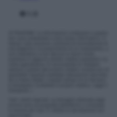
Facebook
X
Instagram
ATTENZIONE: Le informazioni contenute in questo
sito sono presentate a solo scopo informativo, in
nessun caso possono costituire la formulazione di
una diagnosi o la prescrizione di un trattamento, e
non intendono e non devono in alcun modo
sostituire il rapporto diretto medico-paziente o la
visita specialistica. Si raccomanda di chiedere
sempre il parere del proprio medico curante e/o di
specialisti riguardo qualsiasi indicazione riportata.
Se si hanno dubbi o quesiti sull’uso di un farmaco
è necessario contattare il proprio medico. Leggi il
Disclaimer »
Tutti i diritti riservati. Le immagini utilizzate negli
articoli sono di proprietà dell’editore o concesse
in licenza per l’uso. È vietata la riproduzione non
autorizzata.