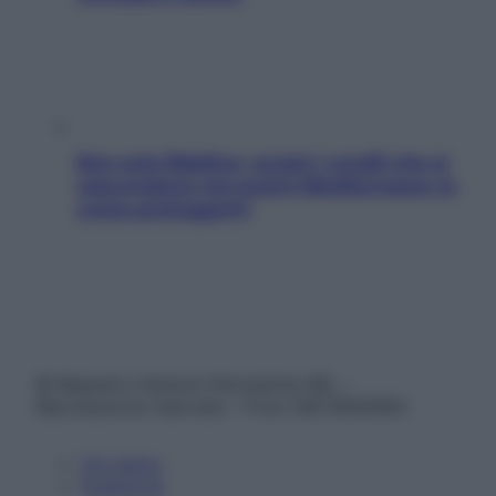
Non solo Maldive: scopri i coralli che si
nascondono nel nostro Mediterraneo (e
come proteggerli)
© Belpietro Edizioni Periodiche SRL –
Riproduzione riservata – P.Iva 13673600964
Chi siamo
Pubblicità