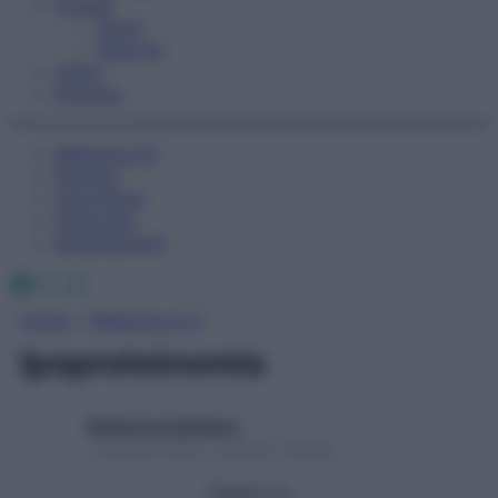
Fitness
Sport
Esercizi
Video
Podcast
Medicina AZ
Farmaci
Calcolatori
Oroscopo
Abbonamenti
Facebook
X
Instagram
Home
»
Medicina A-Z
Ipoproteinemia
Redazione Starbene
1 Gennaio 2025 – Lettura 1 minuto
Seguici su