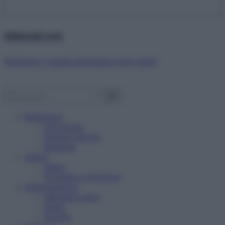
Abbonati ora!
Starbene ti regala benessere ogni mese!
Benessere
Psicologia
Rimedi naturali
Bellezza
Salute
News
Problemi e soluzioni
Alimentazione
Mangiare sano
Diete
Ricette