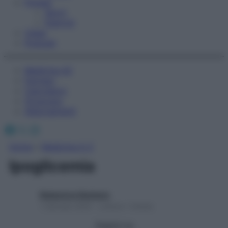
Fitness
Sport
Esercizi
Video
Podcast
Medicina AZ
Farmaci
Calcolatori
Oroscopo
Abbonamenti
Facebook
X
Instagram
Home
»
Medicina A-Z
Ipoglicemia
Redazione Starbene
1 Gennaio 2025 – Lettura 1 minuto
Seguici su