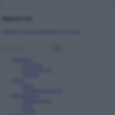
Abbonati ora!
Starbene ti regala benessere ogni mese!
Benessere
Psicologia
Rimedi naturali
Bellezza
Salute
News
Problemi e soluzioni
Alimentazione
Mangiare sano
Diete
Ricette