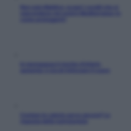
Non solo Maldive: scopri i coralli che si
nascondono nel nostro Mediterraneo (e
come proteggerli)
In menopausa il rischio d’infarto
aumenta: è ora di rinforzare il cuore
Contare le calorie serve ancora? La
risposta della nutrizionista