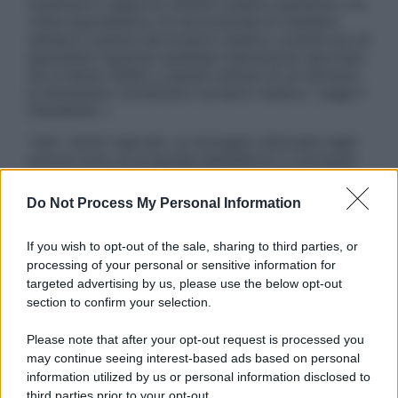
sostituire il rapporto diretto medico-paziente o la
visita specialistica. Si raccomanda di chiedere
sempre il parere del proprio medico curante e/o di
specialisti riguardo qualsiasi indicazione riportata.
Se si hanno dubbi o quesiti sull’uso di un farmaco
è necessario contattare il proprio medico. Leggi il
Disclaimer »
Tutti i diritti riservati. Le immagini utilizzate negli
articoli sono di proprietà dell’editore o concesse
in licenza per l’uso. È vietata la riproduzione non
autorizzata.
Do Not Process My Personal Information
If you wish to opt-out of the sale, sharing to third parties, or
processing of your personal or sensitive information for
Informativa
targeted advertising by us, please use the below opt-out
Privacy Policy
section to confirm your selection.
Cookie Policy
Note Legali
Please note that after your opt-out request is processed you
Preferenze Privacy
may continue seeing interest-based ads based on personal
information utilized by us or personal information disclosed to
third parties prior to your opt-out.