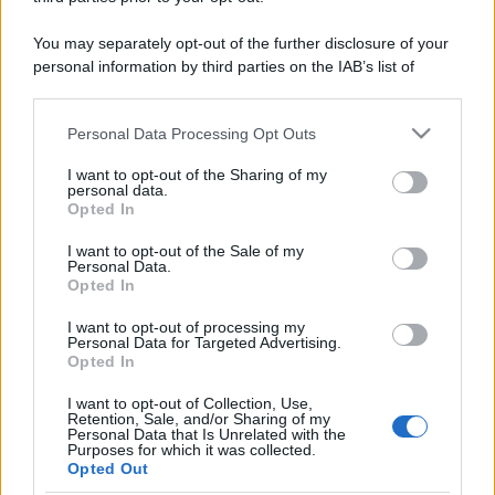
You may separately opt-out of the further disclosure of your
personal information by third parties on the IAB’s list of
downstream participants.
Personal Data Processing Opt Outs
This information may also be disclosed by us to third parties
on the IAB’s List of Downstream Participants that may further
I want to opt-out of the Sharing of my
disclose it to other third parties.
personal data.
Opted In
Please note that this website/app uses one or more Google
services and may gather and store information including but
I want to opt-out of the Sale of my
Personal Data.
not limited to your visit or usage behaviour. You may click to
Opted In
grant or deny consent to Google and its third-party tags to
use your data for below specified purposes in below Google
I want to opt-out of processing my
consent section.
Personal Data for Targeted Advertising.
Opted In
I want to opt-out of Collection, Use,
Retention, Sale, and/or Sharing of my
Personal Data that Is Unrelated with the
Purposes for which it was collected.
Opted Out