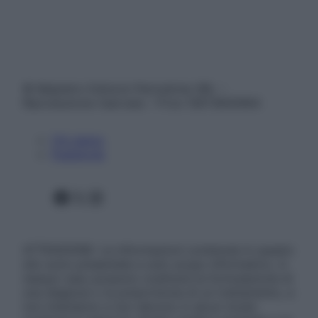
© Belpietro Edizioni Periodiche SRL –
Riproduzione riservata – P.Iva 13673600964
Chi siamo
Pubblicità
Facebook
X
Instagram
ATTENZIONE: Le informazioni contenute in questo
sito sono presentate a solo scopo informativo, in
nessun caso possono costituire la formulazione di
una diagnosi o la prescrizione di un trattamento, e
non intendono e non devono in alcun modo