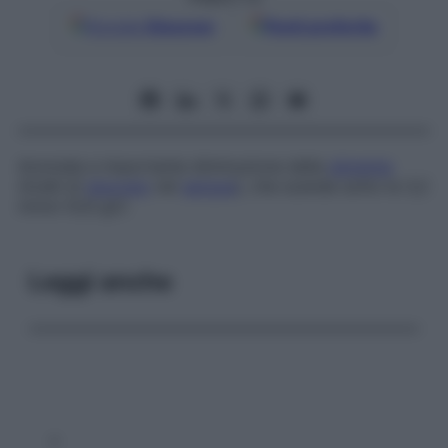
Google
Discover
Fonti preferite
Anomala e importante diminuzione della
glicemia
(livelli di
glucosio
nel
sangue
), che scende sotto le 3,2
mmol (0,6 g)/l.
Leggi anche